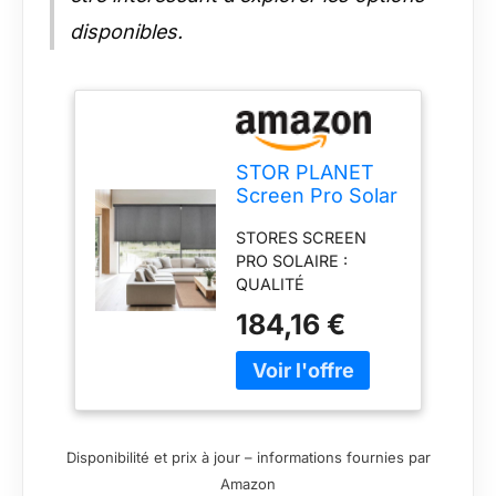
disponibles.
STOR PLANET
Screen Pro Solar
Store enrouleur
STORES SCREEN
translucide,
PRO SOLAIRE :
store thermique
QUALITÉ
isolant, stores de
PROFESSIONNELLE :
cuisine jusqu'à
184,16 €
Stores Screen avec
240 cm de large
finitions de qualité
graphite 200 x
professionnelle. Ce
250 cm
sont des stores
enrouleurs
translucides avec
Disponibilité et prix à jour – informations fournies par
tissu technique
Amazon
Screen, composé de