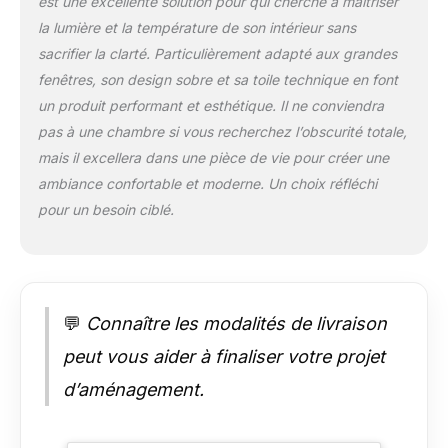
est une excellente solution pour qui cherche à maîtriser
Stores enroulables
la lumière et la température de son intérieur sans
translucides avec
tissu technique : Ce
sacrifier la clarté. Particulièrement adapté aux grandes
sont des stores
fenêtres, son design sobre et sa toile technique en font
fabriqués avec du
un produit performant et esthétique. Il ne conviendra
tissu Screen de haute
pas à une chambre si vous recherchez l’obscurité totale,
gamme, un tissu
mais il excellera dans une pièce de vie pour créer une
élégant et très
fonctionnel, qui
ambiance confortable et moderne. Un choix réfléchi
répond aux besoins
pour un besoin ciblé.
des plus exigeants.
Ce sont des stores
thermiques, isolants
du froid et de la
chaleur, contribuant
💬
Connaître les modalités de livraison
ainsi à l'économie
d'énergie à la maison.
peut vous aider à finaliser votre projet
Elles offrent une
d’aménagement.
haute protection
solaire, protégeant
des rayons U.V. Ce