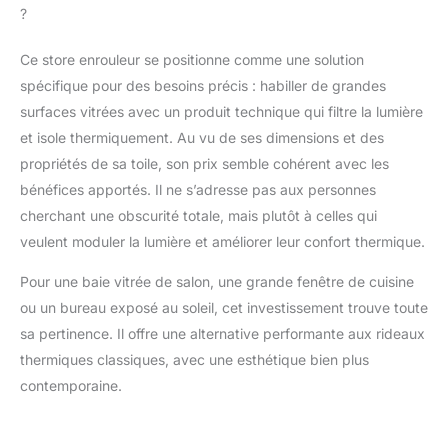
?
comprend un système
d'installation innovant
Ce store enrouleur se positionne comme une solution
avec réglage
télescopique à ressort.
spécifique pour des besoins précis : habiller de grandes
C'est un système
surfaces vitrées avec un produit technique qui filtre la lumière
d'installation à trois
et isole thermiquement. Au vu de ses dimensions et des
positions pour éviter
propriétés de sa toile, son prix semble cohérent avec les
tout risque d'erreur de
mesure et s'assurer
bénéfices apportés. Il ne s’adresse pas aux personnes
que l'installation soit
cherchant une obscurité totale, mais plutôt à celles qui
parfaite. Vous
veulent moduler la lumière et améliorer leur confort thermique.
installerez votre store
de manière facile,
Pour une baie vitrée de salon, une grande fenêtre de cuisine
rapide et sûre. FACILE
ou un bureau exposé au soleil, cet investissement trouve toute
À NETTOYER : Vous
sa pertinence. Il offre une alternative performante aux rideaux
pourrez nettoyer le
tissu des stores screen
thermiques classiques, avec une esthétique bien plus
avec un chiffon
contemporaine.
humide. ⭐ Store pour
tous les
environnements : les