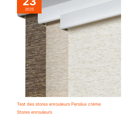
23
nettoyage facile. Mais
ce sont des stores
2025
idéaux pour
n'importe quel
environnement, ils
seront parfaits dans
votre salon, chambre,
salle à manger, salle
de bain, bureau. …
Ce sont des stores
de couleurs unies,
qui s’accorderont
avec tout type de
décoration. En outre,
la collection de stores
Screen Pro est idéale
pour couvrir de
Test des stores enrouleurs Persilux crème
grandes fenêtres.
Stores enrouleurs