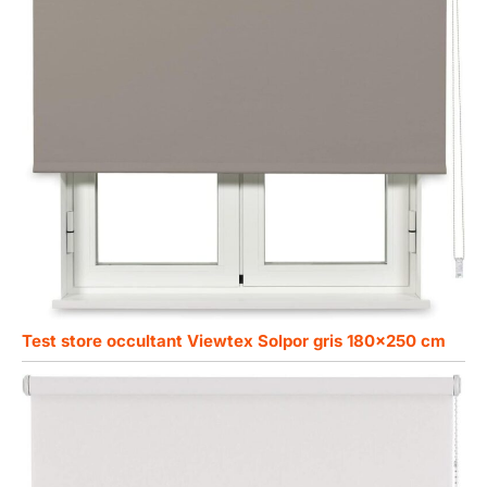
Test store occultant Viewtex Solpor gris 180×250 cm