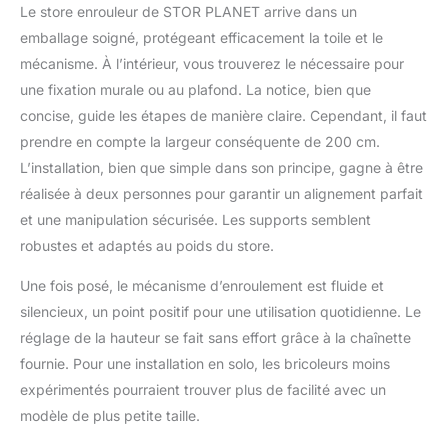
Le store enrouleur de STOR PLANET arrive dans un
proposons une grande
emballage soigné, protégeant efficacement la toile et le
variété de couleurs et
de dimensions allant
mécanisme. À l’intérieur, vous trouverez le nécessaire pour
jusqu'à 240 cm de
une fixation murale ou au plafond. La notice, bien que
largeur. Ce sont des
concise, guide les étapes de manière claire. Cependant, il faut
stores idéaux pour les
prendre en compte la largeur conséquente de 200 cm.
grandes fenêtres et
portes, car nous
L’installation, bien que simple dans son principe, gagne à être
disposons également
réalisée à deux personnes pour garantir un alignement parfait
de hauteurs allant
et une manipulation sécurisée. Les supports semblent
jusqu'à 250 cm. Stores
robustes et adaptés au poids du store.
enroulables
translucides avec tissu
Une fois posé, le mécanisme d’enroulement est fluide et
technique : Ce sont
silencieux, un point positif pour une utilisation quotidienne. Le
des stores fabriqués
avec du tissu Screen
réglage de la hauteur se fait sans effort grâce à la chaînette
de haute gamme, un
fournie. Pour une installation en solo, les bricoleurs moins
tissu élégant et très
expérimentés pourraient trouver plus de facilité avec un
fonctionnel, qui répond
modèle de plus petite taille.
aux besoins des plus
exigeants. Ce sont des