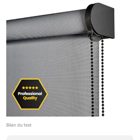
stores en tissu Screen
sont largement utilisés
dans les cuisines et les
bureaux en raison de
leur grande durabilité et
de leur nettoyage
facile. Mais ce sont des
stores idéaux pour
n'importe quel
environnement, ils
seront parfaits dans
votre salon, chambre,
salle à manger, salle de
bain, bureau. … Ce
sont des stores de
couleurs unies, qui
s’accorderont avec
tout type de
décoration. En outre, la
Bilan du test
collection de stores
Screen Pro est idéale