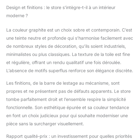
diamètre de 38 mm. Le
Design et finitions : le store s’intègre-t-il à un intérieur
mécanisme de la
chaîne est conçu pour
moderne ?
faciliter et accélérer la
descente et la montée
La couleur graphite est un choix sobre et contemporain. C’est
du store. Chaque
une teinte neutre et profonde qui s’harmonise facilement avec
mouvement produit
de nombreux styles de décoration, qu’ils soient industriels,
une plus grande
minimalistes ou plus classiques. La texture de la toile est fine
avance, grâce à son
engrenage intérieur.
et régulière, offrant un rendu qualitatif une fois déroulée.
Les supports sont
L’absence de motifs superflus renforce son élégance discrète.
métalliques et extra-
plats et incluent un
Les finitions, de la barre de lestage au mécanisme, sont
embellisseur assorti et
propres et ne présentent pas de défauts apparents. Le store
un couvercle
tombe parfaitement droit et l’ensemble respire la simplicité
magnétique qui cache
les vis. Nous
fonctionnelle. Son esthétique épurée et sa couleur tendance
garantissons une
en font un choix judicieux pour qui souhaite moderniser une
esthétique parfaite.
pièce sans la surcharger visuellement.
Installation parfaite :
cette gamme de stores
Rapport qualité-prix : un investissement pour quelles priorités
enrouleurs translucides