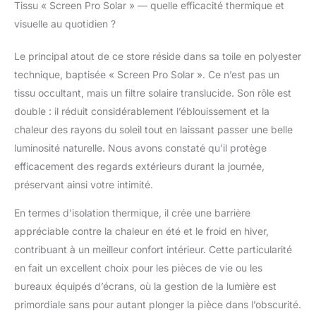
Tissu « Screen Pro Solar » — quelle efficacité thermique et
stores thermiques,
visuelle au quotidien ?
isolants du froid et de
la chaleur, contribuant
ainsi à l'économie
Le principal atout de ce store réside dans sa toile en polyester
d'énergie à la maison.
technique, baptisée « Screen Pro Solar ». Ce n’est pas un
Elles offrent une haute
tissu occultant, mais un filtre solaire translucide. Son rôle est
protection solaire,
double : il réduit considérablement l’éblouissement et la
protégeant des rayons
U.V. Ce sont des
chaleur des rayons du soleil tout en laissant passer une belle
stores modernes et
luminosité naturelle. Nous avons constaté qu’il protège
élégants, parfaits pour
efficacement des regards extérieurs durant la journée,
obtenir de l'intimité tout
préservant ainsi votre intimité.
en gardant les vues de
l'extérieur. FINITIONS
En termes d’isolation thermique, il crée une barrière
SUPÉRIEURES,
appréciable contre la chaleur en été et le froid en hiver,
QUALITÉ D'EXPERT :
Les stores Screen Pro
contribuant à un meilleur confort intérieur. Cette particularité
Solar se distinguent par
en fait un excellent choix pour les pièces de vie ou les
leurs finitions de qualité
bureaux équipés d’écrans, où la gestion de la lumière est
professionnelle. Le
primordiale sans pour autant plonger la pièce dans l’obscurité.
tube intérieur a un