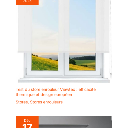
2025
Les supports sont
métalliques et extra-
plats et incluent un
embellisseur assorti
et un couvercle
magnétique qui
cache les vis. Nous
garantissons une
esthétique parfaite.
Installation parfaite :
cette gamme de
stores enrouleurs
translucides
comprend un
système d'installation
Test du store enrouleur Viewtex : efficacité
thermique et design européen
innovant avec
réglage télescopique
Stores
,
Stores enrouleurs
à ressort. C'est un
système d'installation
à trois positions pour
Déc
17
éviter tout risque