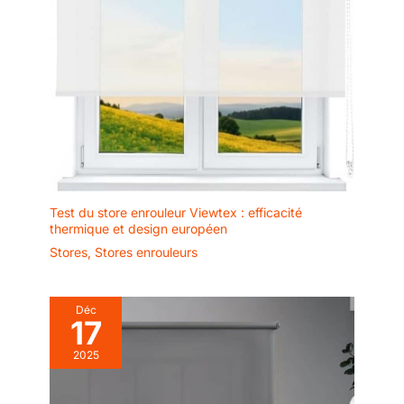
Test du store enrouleur Viewtex : efficacité
thermique et design européen
Stores
,
Stores enrouleurs
Déc
17
2025