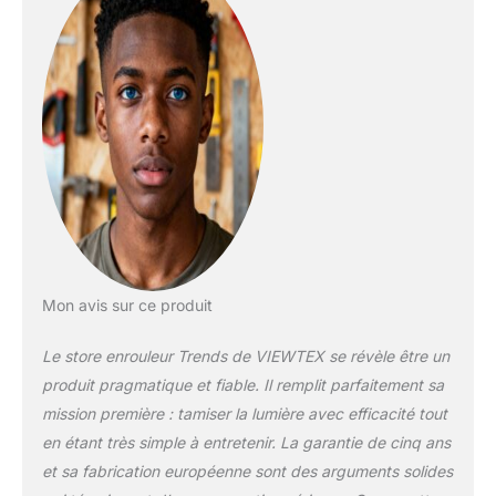
bureaux. Optez pour
la polyvalence et
l'élégance avec nos
stores enrouleurs
translucides.
Dimension 220cm de
largeur x 190cmcm
de hauteur. La largeur
indiquée inclue les
fixations, le tissu
mesure 3cm de
moins Le mécanisme
à chaînette peut être
Mon avis sur ce produit
placé à droite ou à
gauche. L'installation
Le store enrouleur Trends de VIEWTEX se révèle être un
peut se faire au mur
produit pragmatique et fiable. Il remplit parfaitement sa
ou au plafond. Les
supports, chevilles et
mission première : tamiser la lumière avec efficacité tout
vis sont inclus ainsi
en étant très simple à entretenir. La garantie de cinq ans
qu'un système de
et sa fabrication européenne sont des arguments solides
sécurité enfant.