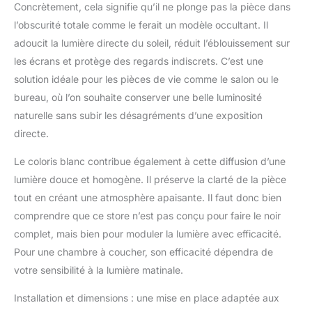
Concrètement, cela signifie qu’il ne plonge pas la pièce dans
/ 14001 / 45001 / 50001
l’obscurité totale comme le ferait un modèle occultant. Il
et 5 ans de garantie.
adoucit la lumière directe du soleil, réduit l’éblouissement sur
Conformément à la
norme européenne EN
les écrans et protège des regards indiscrets. C’est une
13120 relative au
solution idéale pour les pièces de vie comme le salon ou le
matériel de sécurité
bureau, où l’on souhaite conserver une belle luminosité
pour enfants, la
naturelle sans subir les désagréments d’une exposition
hauteur de la chaînette
est de 100 cm. Si vous
directe.
avez besoin d'une
chaînette plus longue
Le coloris blanc contribue également à cette diffusion d’une
vous pouvez l'achetée
lumière douce et homogène. Il préserve la clarté de la pièce
en tant qu'accessoire
tout en créant une atmosphère apaisante. Il faut donc bien
supplémentaire.
comprendre que ce store n’est pas conçu pour faire le noir
complet, mais bien pour moduler la lumière avec efficacité.
Pour une chambre à coucher, son efficacité dépendra de
votre sensibilité à la lumière matinale.
Installation et dimensions : une mise en place adaptée aux