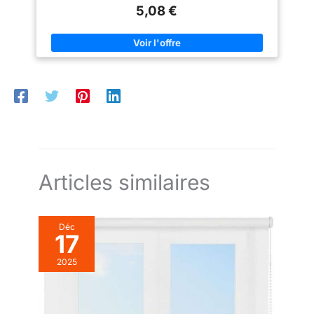
idéaux pour diverses conditions climatiques : ils résistent au
bleu foncé, dans des longueurs
5,08 €
vent et à la pluie Utilisables aussi bien en intérieur qu'en
de 100 cm, 130 cm, 150 cm et
extérieur, notamment sur les terrasses, les jardins, les salons
210 cm et des largeurs de 25
de thé et les balcons, ils offrent une protection solaire et une
cm à 120 cm tous les 5 cm.
ventilation efficaces Installation facile grâce à des fixations
faciles à utiliser, permettant une installation rapide et sans
tracas où que vous soyez Nettoyage facile : Essuyez les stores
en bambou avec un chiffon sec ou humide pour les garder
propres, ce qui facilite leur entretien
Articles similaires
Déc
17
2025