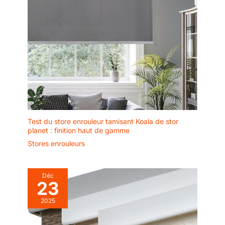
Test du store enrouleur tamisant Koala de stor
planet : finition haut de gamme
Stores enrouleurs
Déc
23
2025