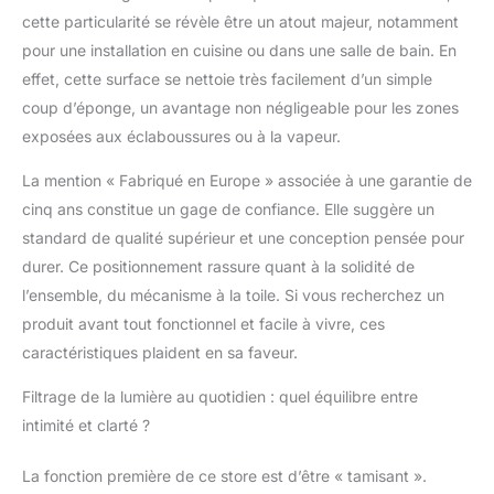
Dimension 220cm de
cette particularité se révèle être un atout majeur, notamment
largeur x 190cmcm de
pour une installation en cuisine ou dans une salle de bain. En
hauteur. La largeur
indiquée inclue les
effet, cette surface se nettoie très facilement d’un simple
fixations, le tissu
coup d’éponge, un avantage non négligeable pour les zones
mesure 3cm de moins
exposées aux éclaboussures ou à la vapeur.
Le mécanisme à
chaînette peut être
La mention « Fabriqué en Europe » associée à une garantie de
placé à droite ou à
cinq ans constitue un gage de confiance. Elle suggère un
gauche. L'installation
standard de qualité supérieur et une conception pensée pour
peut se faire au mur ou
au plafond. Les
durer. Ce positionnement rassure quant à la solidité de
supports, chevilles et
l’ensemble, du mécanisme à la toile. Si vous recherchez un
vis sont inclus ainsi
produit avant tout fonctionnel et facile à vivre, ces
qu'un système de
caractéristiques plaident en sa faveur.
sécurité enfant.
Composition du tissu :
Filtrage de la lumière au quotidien : quel équilibre entre
100 % polyester -
Nettoyage facile avec
intimité et clarté ?
un chiffon légèrement
humide Fabriqué en
La fonction première de ce store est d’être « tamisant ».
Europe: Sous ISO 9001