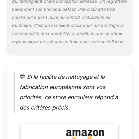
qui témoignent d’une conception sérieuse. On regrettera
Composition du tissu
: 100 % polyester -
cependant son principal défaut, une chaînette trop
Nettoyage facile avec
courte qui pourra nuire au confort d’utilisation au
un chiffon
quotidien. C’est un excellent choix pour qui privilégie la
légèrement humide
fonctionnalité et la durabilité, à condition que ce détail
Fabriqué en Europe:
Sous ISO 9001 /
ergonomique ne soit pas un frein pour votre installation.
14001 / 45001 /
50001 et 5 ans de
garantie.
Conformément à la
norme européenne
💬
Si la facilité de nettoyage et la
EN 13120 relative au
fabrication européenne sont vos
matériel de sécurité
pour enfants, la
priorités, ce store enrouleur répond à
hauteur de la
chaînette est de 100
des critères précis.
cm. Si vous avez
besoin d'une
chaînette plus longue
vous pouvez
l'achetée en tant