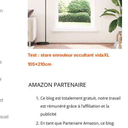
en
Test : store enrouleur occultant vidaXL
t
105x210cm
à
et
isuel