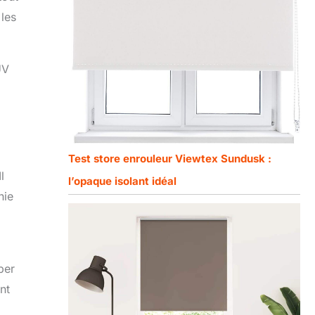
 les
UV
Test store enrouleur Viewtex Sundusk :
l
l’opaque isolant idéal
nie
per
nt