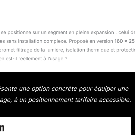
se positionne sur un segment en pleine expansion : celui d
bles sans installation complexe. Proposé en version
160 x 2
romet filtrage de la lumière, isolation thermique et protect
n est-il réellement à l’usage ?
ésente une option concrète pour équiper une
age, à un positionnement tarifaire accessible.