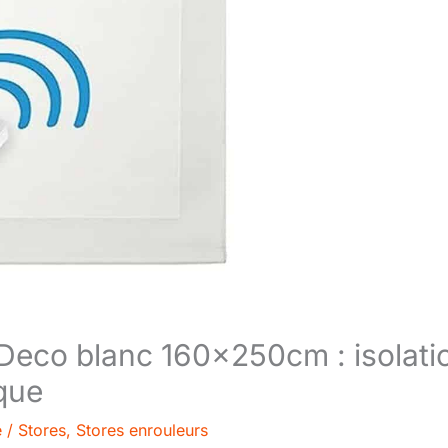
Deco blanc 160x250cm : isolati
que
e
/
Stores
,
Stores enrouleurs