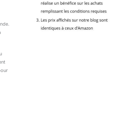
ande.
a
u
ent
pour