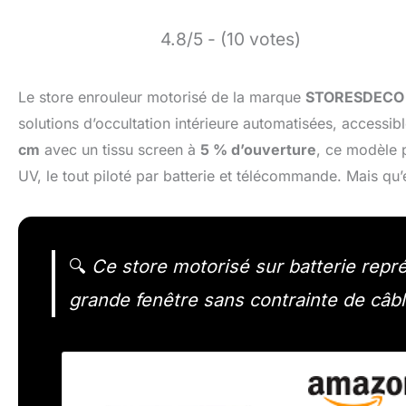
4.8/5 - (10 votes)
Le store enrouleur motorisé de la marque
STORESDECO
solutions d’occultation intérieure automatisées, accessi
cm
avec un tissu screen à
5 % d’ouverture
, ce modèle p
UV, le tout piloté par batterie et télécommande. Mais qu’e
🔍
Ce store motorisé sur batterie repr
grande fenêtre sans contrainte de câbl