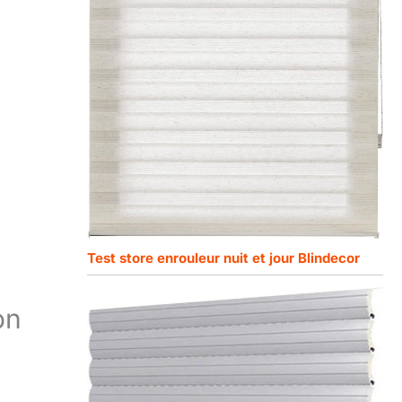
Test store enrouleur nuit et jour Blindecor
on