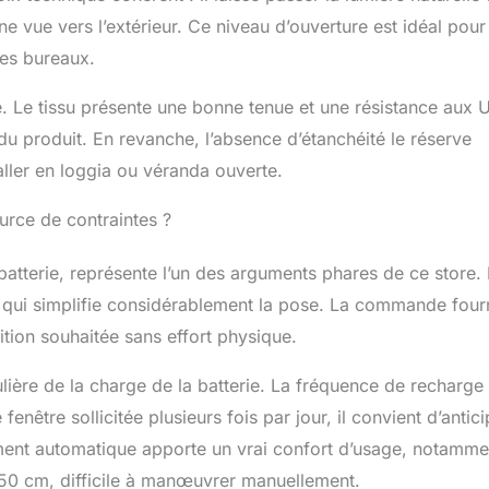
ssi un excellent service client et après-vente pour résoudre
ne vue vers l’extérieur. Ce niveau d’ouverture est idéal pour
u problèmes de commande et de livraison.
les bureaux.
re. Le tissu présente une bonne tenue et une résistance aux 
du produit. En revanche, l’absence d’étanchéité le réserve
taller en loggia ou véranda ouverte.
urce de contraintes ?
tterie, représente l’un des arguments phares de ce store. I
ce qui simplifie considérablement la pose. La commande four
ition souhaitée sans effort physique.
ière de la charge de la batterie. La fréquence de recharge
fenêtre sollicitée plusieurs fois par jour, il convient d’antici
ement automatique apporte un vrai confort d’usage, notamme
0 cm, difficile à manœuvrer manuellement.