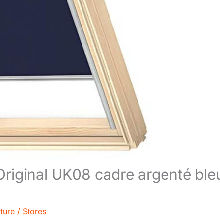
 Original UK08 cadre argenté ble
ture
/
Stores