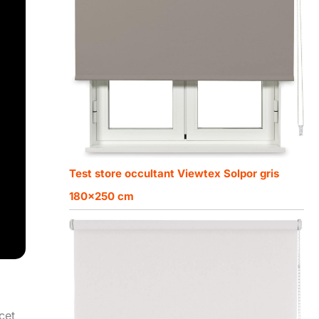
Test store occultant Viewtex Solpor gris
180×250 cm
cet