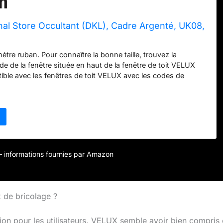
al Store Occultant (DKL), Cadre Argenté, UK08,
tre ruban. Pour connaître la bonne taille, trouvez la
de de la fenêtre située en haut de la fenêtre de toit VELUX
ble avec les fenêtres de toit VELUX avec les codes de
 UK08, GGU UK08, GPL UK08, GPU UK08 Le store occultant
s haute qualité avec des glissières gris Certification OEKO-
0, tissu thermoréfléchissant qui permet un contrôle total de
 à un positionnement progressif Installation facile – Adapté
 toit VELUX pour un ajustement parfait. Installez en quelques
 système de montage préinstallé. Si les supports de montage
installés, vous devrez acheter le Z0Z 230 séparément.
r – informations fournies par Amazon
x de bricolage ?
ion pour les utilisateurs. VELUX semble avoir bien compris 