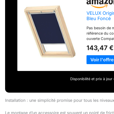
VELUX Origin
Bleu Foncé
Pas besoin de mè
référence du co
ouverte Compati
référence: GGL
143,47 €
VELUX de la plu
TEX Standard 10
la lumière grâce
aux fenêtres de
minutes avec le
ne sont pas pré
Disponibilité et prix à jou
Installation : une simplicité promise pour tous les niveau
Le montage d’un accessoire est souvent un point de frict