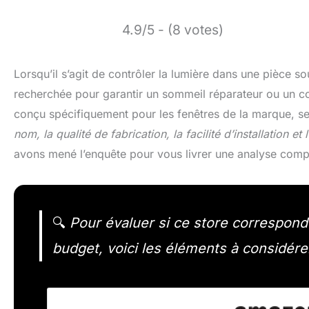
4.9/5 - (8 votes)
Lorsqu’il s’agit de contrôler la lumière dans une pièce so
recherchée pour garantir un sommeil réparateur ou un co
conçu spécifiquement pour les fenêtres de la marque, s
nom, la qualité de fabrication, la facilité d’installation et 
avons mené l’enquête pour vous livrer une analyse comp
🔍
Pour évaluer si ce store correspond 
budget, voici les éléments à considére