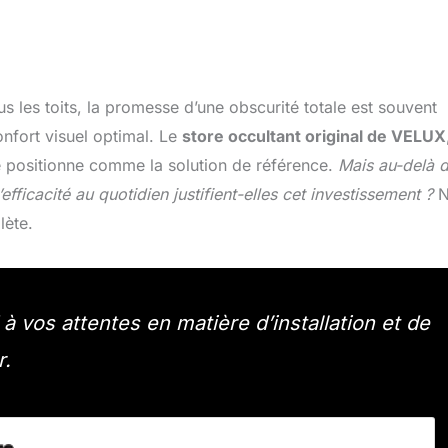
us les toits, la promesse d’une obscurité totale est souvent
nfort visuel optimal. Le
store occultant original de VELUX
e positionne comme la solution de référence.
Mais au-delà 
l’efficacité au quotidien justifient-elles cet investissement ?
N
lète.
à vos attentes en matière d’installation et de
r.