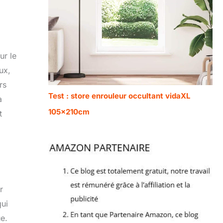
ur le
ux,
rs
Test : store enrouleur occultant vidaXL
a
105x210cm
t
r
qui
ue.