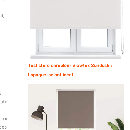
nt,
Test store enrouleur Viewtex Sundusk :
l’opaque isolant idéal
u
taté
teur,
 des