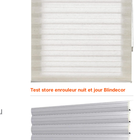
Test store enrouleur nuit et jour Blindecor
u