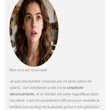
suffit généralement de le
dépoussiérer légèrement
ou de l'essuyer à l'aide
d'un chiffon humide.
【Intimité et protection
solaire :】 la conception
à deux couches alterne
des panneaux de tissu
transparent et opaque.
La lumière peut être
facilement contrôlée à
l'aide d'un palan à
chaîne, ce qui permet
Mon avis sur ce produit
d'ajuster l'éclairage de la
pièce de manière
Je suis absolument conquise par ce store zèbre de
transparente à
totalement obscure.
vidaXL. Son installation a été d’une
simplicité
【Deux modes de
déconcertante
, et le résultat est juste magnifique dans
montage :】 vous
ma pièce. Il est incroyablement efficace pour moduler la
pouvez fixer le store
lumière tout au long de la journée grâce à son astucieux
zébré au mur ou à la