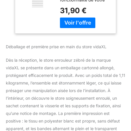
pièce en offrant intimité
31,90 €
et élégance. 【Durable et
nécessite peu d'entretien
:】 fabriqué à partir de
100 % de polyester, le
store zébré est conçu
pour durer et résister à
Déballage et première prise en main du store vidaXL
l'usure. Il est également
facile à nettoyer :】 il
Dès la réception, le store enrouleur zébré de la marque
suffit généralement de le
dépoussiérer légèrement
vidaXL se présente dans un emballage cartonné allongé,
ou de l'essuyer à l'aide
protégeant efficacement le produit. Avec un poids total de 1,11
d'un chiffon humide.
kilogramme, l’ensemble est étonnamment léger, ce qui laisse
【Intimité et protection
présager une manipulation aisée lors de l’installation. À
solaire :】 la conception
l’intérieur, on découvre le store soigneusement enroulé, un
à deux couches alterne
des panneaux de tissu
sachet contenant la visserie et les supports de fixation, ainsi
transparent et opaque.
qu’une notice de montage. La première impression est
La lumière peut être
positive : le tissu en polyester blanc est propre, sans défaut
facilement contrôlée à
apparent, et les bandes alternant le plein et le transparent
l'aide d'un palan à