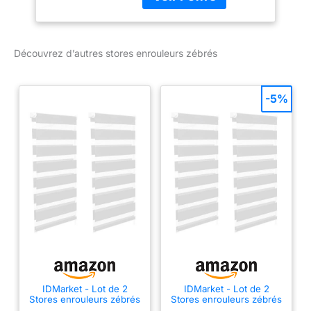
:】 fabriqué à partir de
100 % de polyester, le
store zébré est conçu
pour durer et résister à
Découvrez d’autres stores enrouleurs zébrés
l'usure. Il est également
facile à nettoyer :】 il
suffit généralement de le
-5%
dépoussiérer légèrement
ou de l'essuyer à l'aide
d'un chiffon humide.
【Intimité et protection
solaire :】 la conception
à deux couches alterne
des panneaux de tissu
transparent et opaque.
La lumière peut être
facilement contrôlée à
l'aide d'un palan à
chaîne, ce qui permet
d'ajuster l'éclairage de la
IDMarket - Lot de 2
IDMarket - Lot de 2
pièce de manière
Stores enrouleurs zébrés
Stores enrouleurs zébrés
transparente à
Jour Nuit l.40 x H. Max
Jour Nuit l.55 x H. Max