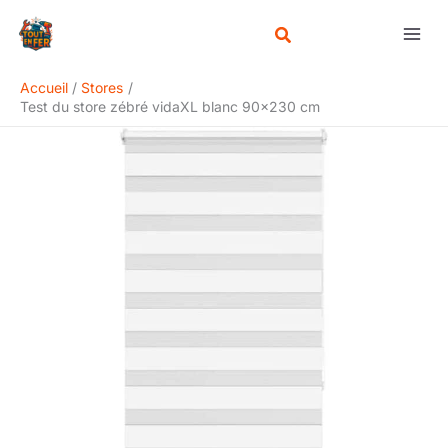
Aller
Rechercher
au
contenu
Accueil
Stores
Test du store zébré vidaXL blanc 90×230 cm