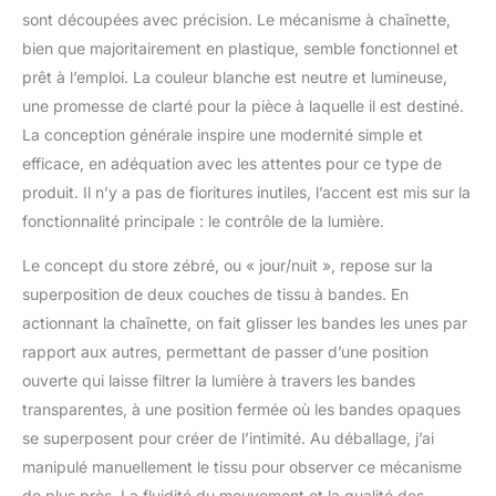
chaîne, ce qui permet
sont découpées avec précision. Le mécanisme à chaînette,
d'ajuster l'éclairage de la
bien que majoritairement en plastique, semble fonctionnel et
pièce de manière
prêt à l’emploi. La couleur blanche est neutre et lumineuse,
transparente à
une promesse de clarté pour la pièce à laquelle il est destiné.
totalement obscure.
【Deux modes de
La conception générale inspire une modernité simple et
montage :】 vous
efficace, en adéquation avec les attentes pour ce type de
pouvez fixer le store
produit. Il n’y a pas de fioritures inutiles, l’accent est mis sur la
zébré au mur ou à la
fonctionnalité principale : le contrôle de la lumière.
fenêtre à l'aide de vis ou
sans percer à l'aide de
Le concept du store zébré, ou « jour/nuit », repose sur la
supports de serrage,
superposition de deux couches de tissu à bandes. En
selon vos besoins.
【Design élégant :】
actionnant la chaînette, on fait glisser les bandes les unes par
grâce à son motif élégant
rapport aux autres, permettant de passer d’une position
et moderne, ce store
ouverte qui laisse filtrer la lumière à travers les bandes
zébré s'adapte sans
transparentes, à une position fermée où les bandes opaques
effort à une grande
variété de décors. Vous
se superposent pour créer de l’intimité. Au déballage, j’ai
pouvez l'utiliser dans le
manipulé manuellement le tissu pour observer ce mécanisme
salon, la chambre à
de plus près. La fluidité du mouvement et la qualité des