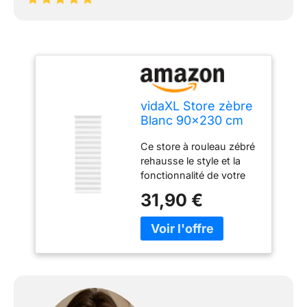
vidaXL Store zèbre
Blanc 90x230 cm
Largeur du Tissu
Ce store à rouleau zébré
85,9 cm Polyester
rehausse le style et la
fonctionnalité de votre
pièce en offrant intimité
31,90 €
et élégance. 【Durable et
nécessite peu d'entretien
:】 fabriqué à partir de
100 % de polyester, le
store zébré est conçu
pour durer et résister à
l'usure. Il est également
facile à nettoyer :】 il