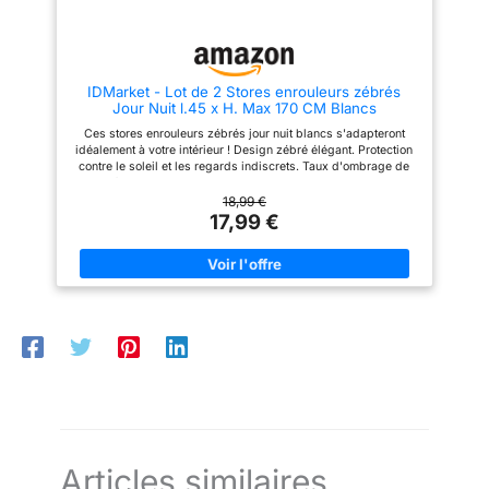
IDMarket - Lot de 2 Stores enrouleurs zébrés
Jour Nuit l.45 x H. Max 170 CM Blancs
Ces stores enrouleurs zébrés jour nuit blancs s'adapteront
idéalement à votre intérieur ! Design zébré élégant. Protection
contre le soleil et les regards indiscrets. Taux d'ombrage de
50 à 60%. Intercaler ou superposer 2 bandes selon la
luminosité. Enrouleur plastique. Barre du bas en acier. Toile en
18,99 €
polyester. Hauteur réglable manuellement. Montage facile
17,99 €
(accessoires fournis). Utilisation simple. Nettoyage facile.
Articles similaires