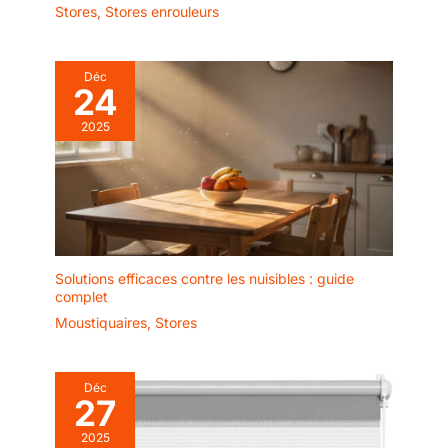
Stores
,
Stores enrouleurs
Déc
24
2025
Solutions efficaces contre les nuisibles : guide
complet
Moustiquaires
,
Stores
Déc
27
2025