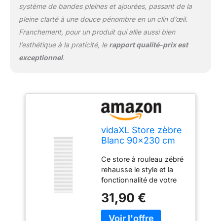
fenêtre à l'aide de vis ou
système de bandes pleines et ajourées, passant de la
sans percer à l'aide de
pleine clarté à une douce pénombre en un clin d’œil.
supports de serrage,
Franchement, pour un produit qui allie aussi bien
selon vos besoins.
l’esthétique à la praticité, le
rapport qualité-prix est
【Design élégant :】
grâce à son motif élégant
exceptionnel
.
et moderne, ce store
zébré s'adapte sans
effort à une grande
variété de décors. Vous
pouvez l'utiliser dans le
salon, la chambre à
vidaXL Store zèbre
coucher, le bureau, etc.
Blanc 90x230 cm
Largeur du Tissu
Ce store à rouleau zébré
85,9 cm Polyester
rehausse le style et la
fonctionnalité de votre
pièce en offrant intimité
31,90 €
et élégance. 【Durable et
nécessite peu d'entretien