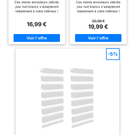
Ces stores enrouleurs zébrés
Ces stores enrouleurs zébrés
170 CM Blancs
170 CM Blancs
totalement obscure.
jour nuit blancs s'adapteront
jour nuit blancs s'adapteront
【Deux modes de
idéalement à votre intérieur !
idéalement à votre intérieur !
Design zébré élégant.
Design zébré élégant.
montage :】 vous
Protection contre le soleil et les
Protection contre le soleil et les
20,99 €
16,99 €
pouvez fixer le store
regards indiscrets. Taux
regards indiscrets. Taux
19,99 €
zébré au mur ou à la
d'ombrage de 50 à 60%.
d'ombrage de 50 à 60%.
Intercaler ou superposer 2
Intercaler ou superposer 2
fenêtre à l'aide de vis ou
bandes selon la luminosité.
bandes selon la luminosité.
sans percer à l'aide de
Enrouleur plastique. Barre du
Enrouleur plastique. Barre du
bas en acier. Toile en polyester.
bas en acier. Toile en polyester.
supports de serrage,
Hauteur réglable manuellement.
Hauteur réglable manuellement.
-5%
selon vos besoins.
Montage facile (accessoires
Montage facile (accessoires
【Design élégant :】
fournis). Utilisation simple.
fournis). Utilisation simple.
Nettoyage facile.
Nettoyage facile.
grâce à son motif élégant
et moderne, ce store
zébré s'adapte sans
effort à une grande
variété de décors. Vous
pouvez l'utiliser dans le
salon, la chambre à
coucher, le bureau, etc.