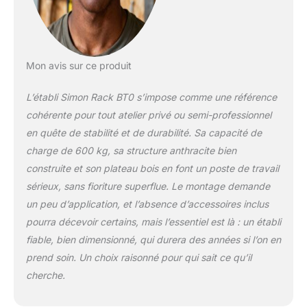
(hauteur, profondeur,
largeur). Capacité de
charge et POINT DE
FLEXION est 600 kg
par niveau, ça veut
Mon avis sur ce produit
dire que lorsqu'on
retire la charge, le
L’établi Simon Rack BT0 s’impose comme une référence
plateau retourne a la
cohérente pour tout atelier privé ou semi-professionnel
forme originale. Cet
en quête de stabilité et de durabilité. Sa capacité de
avantage confère
une durabilité accrue
charge de 600 kg, sa structure anthracite bien
dans le temps et une
construite et son plateau bois en font un poste de travail
utilisation prolongée
sérieux, sans fioriture superflue. Le montage demande
de nos étagères.
un peu d’application, et l’absence d’accessoires inclus
STABILITÉ - La table
pourra décevoir certains, mais l’essentiel est là : un établi
de travail n'a pas
besoin d'être fixée au
fiable, bien dimensionné, qui durera des années si l’on en
sol ou accrochée au
prend soin. Un choix raisonné pour qui sait ce qu’il
mur car elle ne
cherche.
bascule pas, étant
totalement rigide. Sa