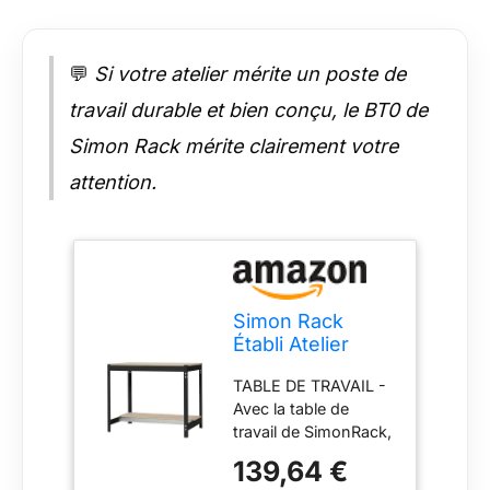
surface de travail est
de 1210x610 mm.
QUALITÉ
💬
Si votre atelier mérite un poste de
EUROPÉENNE -
L'acier utilisé pour
travail durable et bien conçu, le BT0 de
respecter la norme
EN 10130 est du DC
Simon Rack mérite clairement votre
01, permettant une
attention.
récupération après la
flexion subie. Les
profils en acier S325
ont une épaisseur de
1,5 mm avec un
revêtement de Z275
Simon Rack
sur les pièces
Établi Atelier
galvanisées, mentre il
Garage 1210x610
tavolo è realizzato in
TABLE DE TRAVAIL -
mm - BT0
truciolare di spessore
Avec la table de
16 mm. FABRICATION
travail de SimonRack,
EUROPÉENNE - Tous
créez votre espace
les produits de
139,64 €
pour découper,
SimonRack sont