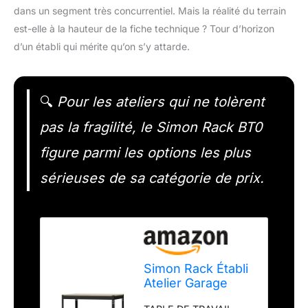
dans un segment très concurrentiel. Mais la réalité du terrain
est-elle à la hauteur de la fiche technique ? Tour d’horizon
d’un établi qui mérite qu’on s’y attarde.
🔍
Pour les ateliers qui ne tolèrent
pas la fragilité, le Simon Rack BT0
figure parmi les options les plus
sérieuses de sa catégorie de prix.
Simon Rack Établi
Atelier Garage
1210x610 mm -