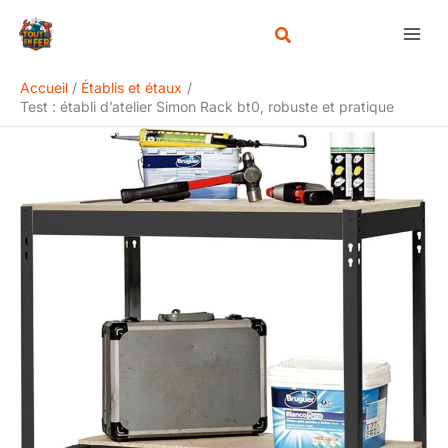
Aller
Rechercher
au
contenu
Accueil
Établis et étaux
Test : établi d’atelier Simon Rack bt0, robuste et pratique