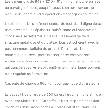
Les dimensions de 842 x 1210 x 610 mm offrent une surface
(hauteur, profondeur,
de travail généreuse, adaptée aussi bien aux travaux de
largeur). Capacité de
charge et POINT DE
menuiserie légère qu’aux opérations mécaniques courantes.
FLEXION est 600 kg
Le plateau en bois, élément central de tout établi digne de ce
par niveau, ça veut dire
que lorsqu'on retire la
nom, présente une épaisseur satisfaisante qui absorbe les
charge, le plateau
chocs sans se déformer à l’usage. L’assemblage de la
retourne a la forme
structure métallique et du plateau bois est cohérent avec le
originale. Cet avantage
positionnement tarifaire du produit. Pour un atelier
confère une durabilité
accrue dans le temps
domestique ou semi-professionnel, cette combinaison
et une utilisation
anthracite et bois constitue un choix esthétiquement pertinent
prolongée de nos
qui tranche avec les établis entièrement métalliques souvent
étagères. STABILITÉ -
moins agréables à travailler.
La table de travail n'a
pas besoin d'être fixée
Capacité de charge à 600 kg : pour quel type d’utilisateur ?
au sol ou accrochée au
mur car elle ne bascule
La capacité de charge de 600 kg est l’argument phare mis en
pas, étant totalement
rigide. Sa surface de
avant par Simon Rack. Ce chiffre, s’il est respecté dans des
travail est de 1210x610
conditions d’utilisation normales, place cet établi dans une