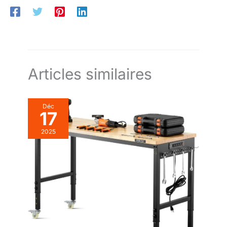
et ils bénéficient
utilisation quotidienne. De plus, les patins antidérapants
maintiennent cet établi d'atelier stable et sécurisée sur
d'une garantie de 5
différentes surfaces. # 𝐔𝐭𝐢𝐥𝐢𝐬𝐚𝐭𝐢𝐨𝐧 𝐏𝐨𝐥𝐲𝐯𝐚𝐥𝐞𝐧𝐭𝐞 # Sa polyvalence
ans.
fait de cet établi un choix parfait pour les garages, les ateliers,
les entrepôts et les projets à domicile. Que vous soyez un
mécanicien professionnel, un amateur ou que vous ayez
simplement besoin d'un espace organisé, c'est la solution
parfaite.
Articles similaires
Déc
17
2025