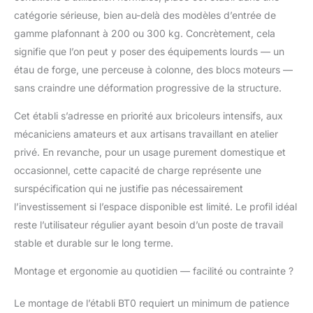
mm. QUALITÉ
catégorie sérieuse, bien au-delà des modèles d’entrée de
EUROPÉENNE - L'acier
gamme plafonnant à 200 ou 300 kg. Concrètement, cela
utilisé pour respecter la
norme EN 10130 est du
signifie que l’on peut y poser des équipements lourds — un
DC 01, permettant une
étau de forge, une perceuse à colonne, des blocs moteurs —
récupération après la
sans craindre une déformation progressive de la structure.
flexion subie. Les
profils en acier S325
Cet établi s’adresse en priorité aux bricoleurs intensifs, aux
ont une épaisseur de
mécaniciens amateurs et aux artisans travaillant en atelier
1,5 mm avec un
privé. En revanche, pour un usage purement domestique et
revêtement de Z275
sur les pièces
occasionnel, cette capacité de charge représente une
galvanisées, mentre il
surspécification qui ne justifie pas nécessairement
tavolo è realizzato in
l’investissement si l’espace disponible est limité. Le profil idéal
truciolare di spessore
reste l’utilisateur régulier ayant besoin d’un poste de travail
16 mm. FABRICATION
EUROPÉENNE - Tous
stable et durable sur le long terme.
les produits de
SimonRack sont
Montage et ergonomie au quotidien — facilité ou contrainte ?
fabriqués en Europe et
ils bénéficient d'une
Le montage de l’établi BT0 requiert un minimum de patience