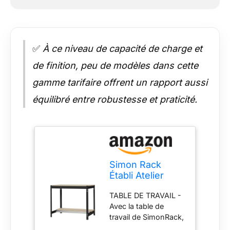
✅
À ce niveau de capacité de charge et
de finition, peu de modèles dans cette
gamme tarifaire offrent un rapport aussi
équilibré entre robustesse et praticité.
Simon Rack
Établi Atelier
Garage 1210x610
TABLE DE TRAVAIL -
mm - BT0
Avec la table de
travail de SimonRack,
créez votre espace