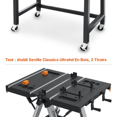
Test : établi Seville Classics Ultrahd En Bois, 2 Tiroirs