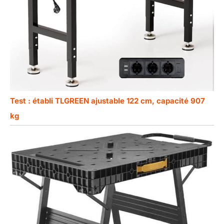
Test : établi TLGREEN ajustable 122 cm, capacité 907
kg