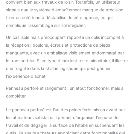
convient bien aux travaux de loisir. Toutefois, un utilisateur
EUROPÉENNE - L'acier
signale que le système d’emboîtement manque de précision :
utilisé pour respecter la
fixer un côté tend à déstabiliser le côté opposé, ce qui
norme EN 10130 est du
DC 01, permettant une
complique l’assemblage sur sol irrégulier.
récupération après la
flexion subie. Les
Un cas isolé mais préoccupant rapporte un colis incomplet à
profils en acier S325
la réception : boulons, écrous et protections de pieds
ont une épaisseur de
manquants, avec un emballage visiblement endommagé par
1,5 mm avec un
le transporteur. Si ce type d’incident reste minoritaire, il illustre
revêtement de Z275
sur les pièces
une fragilité dans la chaîne logistique qui peut gâcher
galvanisées, mentre il
l’expérience d’achat.
tavolo è realizzato in
truciolare di spessore
Panneau perforé et rangement : un atout fonctionnel, mais à
16 mm. FABRICATION
compléter
EUROPÉENNE - Tous
les produits de
Le panneau perforé est l’un des points forts mis en avant par
SimonRack sont
les utilisateurs satisfaits. Il permet d’organiser l’espace de
fabriqués en Europe.
travail et de dégager la surface de l’établi en suspendant les
outils. Plusieurs acheteurs apprécient cette fonctionnalité qui