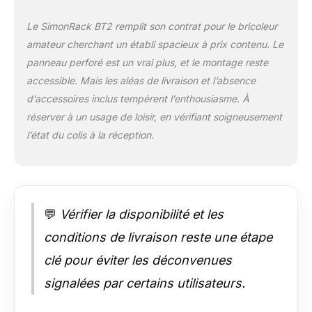
FLEXION est 400 kg
par niveau, ça veut
Le SimonRack BT2 remplit son contrat pour le bricoleur
dire que lorsqu'on
amateur cherchant un établi spacieux à prix contenu. Le
retire la charge, le
plateau retourne a la
panneau perforé est un vrai plus, et le montage reste
forme originale. Cet
accessible. Mais les aléas de livraison et l’absence
avantage confère
d’accessoires inclus tempèrent l’enthousiasme. À
une durabilité accrue
réserver à un usage de loisir, en vérifiant soigneusement
dans le temps et une
utilisation prolongée
l’état du colis à la réception.
de nos étagères.
STABILITÉ - La table
de travail n'a pas
besoin d'être fixée au
sol ou accrochée au
💬
Vérifier la disponibilité et les
mur car elle ne
conditions de livraison reste une étape
bascule pas, étant
totalement rigide. Sa
clé pour éviter les déconvenues
surface de travail est
de 610x910 mm, et
signalées par certains utilisateurs.
panneau peforé.
QUALITÉ