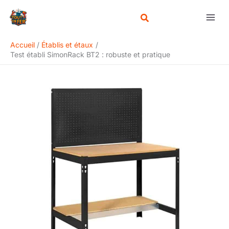
Aller
Rechercher
au
contenu
Accueil
Établis et étaux
Test établi SimonRack BT2 : robuste et pratique