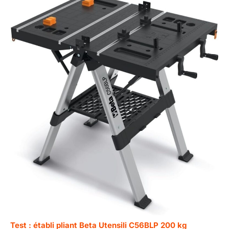
Test : établi pliant Beta Utensili C56BLP 200 kg