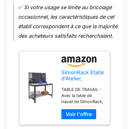
✅
Si votre usage se limite au bricolage
occasionnel, les caractéristiques de cet
établi correspondent à ce que la majorité
des acheteurs satisfaits recherchaient.
SimonRack Etabli
d’Atelier,
Capacité de
TABLE DE TRAVAIL -
Charge 400 kg,
Avec la table de
1445x910x610
travail de SimonRack,
mm, Panneau
créez votre espace
Perforé, Table
pour découper,
de Travail
réparer et résoudre
Bricolage,
tout ce que vous
Anthracite/Bois -