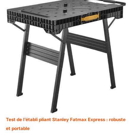
Test de l’établi pliant Stanley Fatmax Express : robuste
et portable