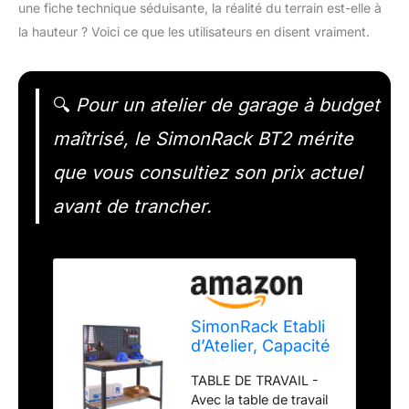
une fiche technique séduisante, la réalité du terrain est-elle à
la hauteur ? Voici ce que les utilisateurs en disent vraiment.
🔍
Pour un atelier de garage à budget
maîtrisé, le SimonRack BT2 mérite
que vous consultiez son prix actuel
avant de trancher.
SimonRack Etabli
d’Atelier, Capacité
de Charge 400 kg,
TABLE DE TRAVAIL -
1445x910x610
Avec la table de travail
mm, Panneau