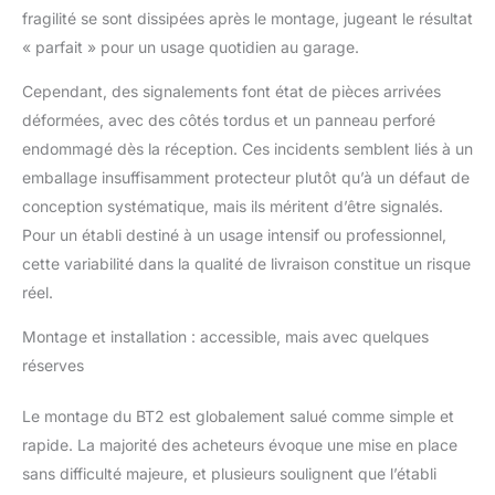
largeur). Capacité de
fragilité se sont dissipées après le montage, jugeant le résultat
charge et POINT DE
« parfait » pour un usage quotidien au garage.
FLEXION est 400 kg
par niveau, ça veut dire
Cependant, des signalements font état de pièces arrivées
que lorsqu'on retire la
déformées, avec des côtés tordus et un panneau perforé
charge, le plateau
retourne a la forme
endommagé dès la réception. Ces incidents semblent liés à un
originale. Cet avantage
emballage insuffisamment protecteur plutôt qu’à un défaut de
confère une durabilité
conception systématique, mais ils méritent d’être signalés.
accrue dans le temps
Pour un établi destiné à un usage intensif ou professionnel,
et une utilisation
prolongée de nos
cette variabilité dans la qualité de livraison constitue un risque
étagères. STABILITÉ -
réel.
La table de travail n'a
pas besoin d'être fixée
Montage et installation : accessible, mais avec quelques
au sol ou accrochée au
réserves
mur car elle ne bascule
pas, étant totalement
Le montage du BT2 est globalement salué comme simple et
rigide. Sa surface de
rapide. La majorité des acheteurs évoque une mise en place
travail est de 610x910
mm, et panneau
sans difficulté majeure, et plusieurs soulignent que l’établi
peforé. QUALITÉ