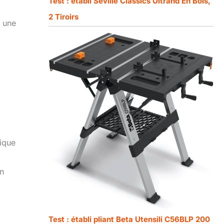
Test : établi Seville Classics Ultrahd En Bois,
2 Tiroirs
e une
nique
un
Test : établi pliant Beta Utensili C56BLP 200