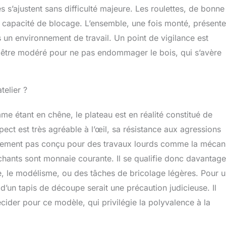
rge Inégalée : 4 roulettes pivotantes en PU confèrent à la
es s’ajustent sans difficulté majeure. Les roulettes, de bonne
niabilité. Vous pouvez facilement déplacer la table à
eur capacité de blocage. L’ensemble, une fois monté, présent
endroit désigné sans transpirer. Lorsque vous souhaitez
établi, il vous suffit d'appuyer légèrement sur le frein pour le
s un environnement de travail. Un point de vigilance est
mement. Portée maximale : 720 kg Construction Stable et
oit être modéré pour ne pas endommager le bois, qui s’avère
essible : Le cadre de la table est constitué de plaques d'acier
, qui sont très robustes. Plusieurs barres transversales
nnent la table stable lorsqu'elle est chargée. Pendant ce
 réglable est équipé de 4 pieds en caoutchouc, l'empêchant
telier ?
glisser et protégeant votre sol
me étant en chêne, le plateau est en réalité constitué de
ect est très agréable à l’œil, sa résistance aux agressions
clairement pas conçu pour des travaux lourds comme la méca
anchants sont monnaie courante. Il se qualifie donc davantage
e, le modélisme, ou des tâches de bricolage légères. Pour 
 d’un tapis de découpe serait une précaution judicieuse. Il
cider pour ce modèle, qui privilégie la polyvalence à la