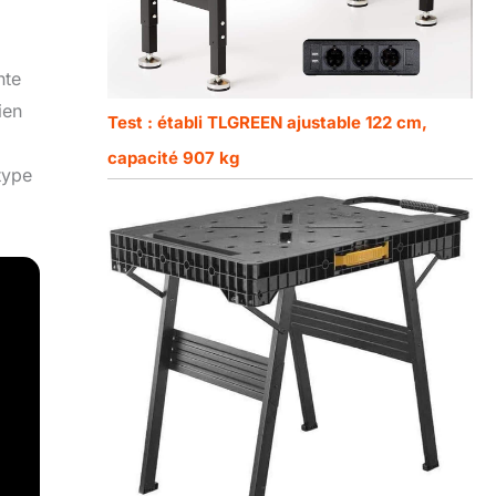
nte
ien
Test : établi TLGREEN ajustable 122 cm,
capacité 907 kg
type