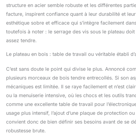
Capacité de Cha
structure en acier semble robuste et les différentes parti
table plus de ma
facture, inspirent confiance quant à leur durabilité et l
n'importe quel 
travailler sur l'
esthétique sobre et efficace qui s’intègre facilement dan
verrouiller fer
toutefois à noter : le serrage des vis sous le plateau d
Installation Acc
laminées à froid
assez tendre.
épaisses maintie
temps, l'établi
Le plateau en bois : table de travail ou véritable établi d’a
efficacement de 
C’est sans doute le point qui divise le plus. Annoncé com
plusieurs morceaux de bois tendre entrecollés. Si son asp
mécaniques est limitée. Il se raye facilement et n’est 
ou la menuiserie intensive, où les chocs et les outils tr
comme une excellente table de travail pour l’électroniqu
usage plus intensif, l’ajout d’une plaque de protection ou
convient donc de bien définir ses besoins avant de se dé
robustesse brute.