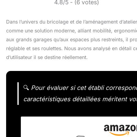
4.8/5 - (6 votes)
Dans l’univers du bricolage et de l’aménagement d’atelier
comme une solution moderne, alliant mobilité, ergonomie
aux grands garages qu’aux espaces plus restreints, il pr
réglable et ses roulettes. Nous avons analysé en détail c
d’utilisateur il se destine réellement.
🔍
Pour évaluer si cet établi correspon
caractéristiques détaillées méritent vot