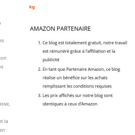
kg
e
es
ion
es
asse,
t la
ien