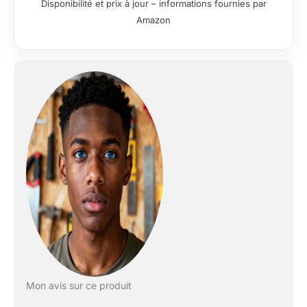
Disponibilité et prix à jour – informations fournies par
40mm pour le bois, 13mm pour l'acier.
Amazon
✅【Sécurité et Contrôle】L'embrayage
de sécurité conçu pour protéger votre
poignet lorsque le marteau perforateur
est exposé à une force de couple
élevée. La poignée réglable à 360°
s'applique à différents travaux et le
système anti-vibration conçu pour
réduire efficacement les vibrations, et
réduire la fatigue. La poignée souple
empêche efficacement le glissement et
apporte une meilleure et confortable
prise en main pendant l'utilisation.
✅【Quatre Fonctions】 Quatre
fonctions différentes pour le perçage
(pour le bois, l'acier), le burinage (pour le
béton ou la brique), le perçage au
marteau (pour les travaux lourds) et le
réglage de la position du burin
s'adaptent à une variété de scénarios de
Mon avis sur ce produit
travail. Vous pouvez rapidement