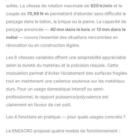
chaleur et la structure anti-poussière
solide. La vitesse de rotation maximale de
920 tr/min
et le
prolongent la durée de vie du marteau
couple de
70,69 N·m
permettent d’aborder sans difficulté le
perforateur. ✅【Ce que vous obtenez】
Marteau perforateur à usage intensif
perçage dans le béton, la brique ou la pierre. La capacité de
32MA*1 ; sds-plus
perçage annoncée —
40 mm dans le bois
et
13 mm dans le
mèche（8mm,10mm,12mm）*3 ; sds-plus
métal
— couvre l’essentiel des situations rencontrées en
ciseau 250mm*2 ; poignée auxiliaire*1；
rénovation ou en construction légère.
balai de carbone remplaçable 1 jeu ;
329Graisse*1； capuchon anti-
Les 6 vitesses variables offrent une adaptabilité appréciable
poussière*1； manuel d'instruction*1 ;
selon la dureté du matériau et la précision requise. Cette
Mallette de rangement*1 ; garantie sans
défaut de 24 mois et service après-vente à
modulation permet d’éviter l’éclatement des surfaces fragiles
réponse rapide de 8 heures ouvrables.
tout en maintenant une cadence soutenue sur les matériaux
durs. Pour un usage domestique intensif ou semi-
professionnel, le rapport puissance/polyvalence est
clairement en faveur de cet outil.
Les 4 fonctions en pratique — pour quels usages concrets ?
Le ENEACRO propose quatre modes de fonctionnement :