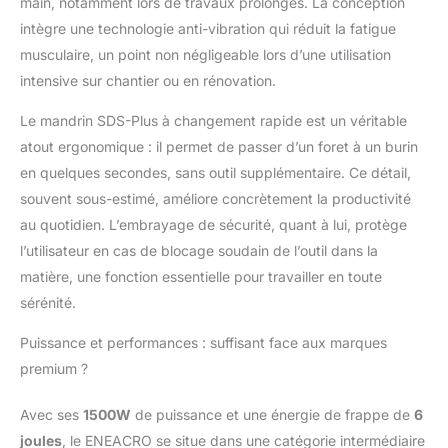
main, notamment lors de travaux prolongés. La conception
Fonctions】 Quatre fonctions différentes
intègre une technologie anti-vibration qui réduit la fatigue
pour le perçage (pour le bois, l'acier), le
burinage (pour le béton ou la brique), le
musculaire, un point non négligeable lors d’une utilisation
perçage au marteau (pour les travaux
intensive sur chantier ou en rénovation.
lourds) et le réglage de la position du burin
s'adaptent à une variété de scénarios de
Le mandrin SDS-Plus à changement rapide est un véritable
travail. Vous pouvez rapidement changer
atout ergonomique : il permet de passer d’un foret à un burin
les fonctions avec deux commutateurs
en quelques secondes, sans outil supplémentaire. Ce détail,
différents. Par rapport à la conception de
souvent sous-estimé, améliore concrètement la productivité
commutateur à fonction unique, la
conception de commutateur à double
au quotidien. L’embrayage de sécurité, quant à lui, protège
fonction peut prolonger la durée de vie de
l’utilisateur en cas de blocage soudain de l’outil dans la
100 %. ✅【Conception du boîtier en alliage
matière, une fonction essentielle pour travailler en toute
d'aluminium】 Par rapport à la conception
sérénité.
normale du boîtier en plastique sur le
marché, La conception du boîtier en alliage
Puissance et performances : suffisant face aux marques
d'aluminium 32MA rend le marteau
premium ?
perforateur très robuste et durable. Même
si la machine tombe accidentellement sur
le sol, elle ne sera pas facilement
Avec ses
1500W
de puissance et une énergie de frappe de
6
endommagée. Le moteur résistant à la
joules
, le ENEACRO se situe dans une catégorie intermédiaire