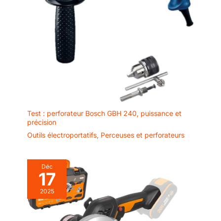
facilement les performances de l'outil au fil du temps,
auxiliaire * 1； Brosse à
prolongeant sa durée de vie et réduisant les temps d'arrêt, ce
charbon remplaçable * 1
qui en fait un choix fiable et rentable pour les entrepreneurs
ensemble ; Graisse lubrifiante *
professionnels. 【Kit d'outils complet pour des applications
1； Capuchon anti-poussière *
polyvalentes】 Le paquet comprend tout ce dont vous avez
1； Sac à outils * 1 ; Service 24
besoin pour une large gamme de tâches de démolition : un
mois sans défaut et réponse
puissant marteau-piqueur, un burin pointu, un burin plat, des
sous 12 heures ouvrables. Ce kit
balais de charbon de rechange, un tube de lubrifiant, une clé à
tout compris vous équipe pour
bouteille d'huile et deux clés hexagonales. Cet ensemble
réussir, ce qui en fait un choix
complet d'accessoires vous assure d'être parfaitement équipé
précieux pour les
dès le départ, éliminant ainsi le besoin d'achats
professionnels et les amateurs
supplémentaires et offrant une valeur exceptionnelle.
de bricolage.
Test : perforateur Bosch GBH 240, puissance et
précision
Outils électroportatifs
,
Perceuses et perforateurs
Déc
17
2025