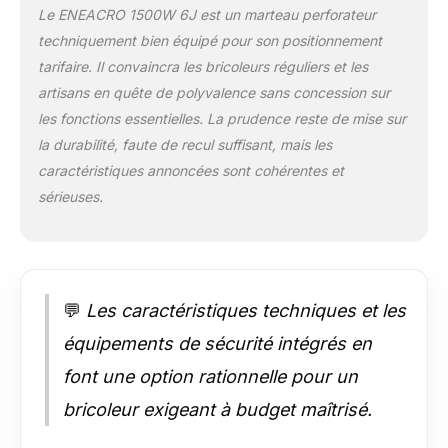
changer les fonctions avec deux
Le ENEACRO 1500W 6J est un marteau perforateur
commutateurs différents. Par rapport à
techniquement bien équipé pour son positionnement
la conception de commutateur à
tarifaire. Il convaincra les bricoleurs réguliers et les
fonction unique, la conception de
commutateur à double fonction peut
artisans en quête de polyvalence sans concession sur
prolonger la durée de vie de 100 %.
les fonctions essentielles. La prudence reste de mise sur
✅【Conception du boîtier en alliage
la durabilité, faute de recul suffisant, mais les
d'aluminium】 Par rapport à la
caractéristiques annoncées sont cohérentes et
conception normale du boîtier en
sérieuses.
plastique sur le marché, La conception
du boîtier en alliage d'aluminium 32MA
rend le marteau perforateur très robuste
et durable. Même si la machine tombe
accidentellement sur le sol, elle ne sera
pas facilement endommagée. Le moteur
💬
Les caractéristiques techniques et les
résistant à la chaleur et la structure anti-
équipements de sécurité intégrés en
poussière prolongent la durée de vie du
marteau perforateur. ✅【Ce que vous
font une option rationnelle pour un
obtenez】 Marteau perforateur à usage
bricoleur exigeant à budget maîtrisé.
intensif 32MA*1 ; sds-plus
mèche（8mm,10mm,12mm）*3 ; sds-