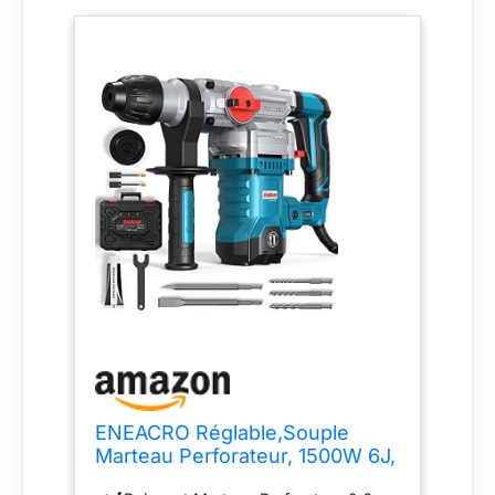
plus ciseau 250mm*2 ; poignée
auxiliaire*1； balai de carbone
remplaçable 1 jeu ; 329Graisse*1；
capuchon anti-poussière*1； manuel
d'instruction*1 ; Mallette de rangement*1
; garantie sans défaut de 24 mois et
service après-vente à réponse rapide de
8 heures ouvrables.
ENEACRO Réglable,Souple
Marteau Perforateur, 1500W 6J,
6 Vitesses, 4 Fonctions & Plus