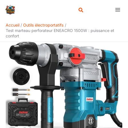
Aller
Rechercher
au
contenu
Accueil
Outils électroportatifs
Test marteau perforateur ENEACRO 1500W : puissance et
confort