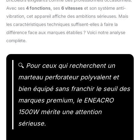
Avec ses
4 fonctions
, ses
6 vitesses
et son système anti-
vibration, cet appareil affiche des ambitions sérieuses. Mais
les caractéristiques techniques suffisent-elles à faire la
différence face aux marques établies ? Voici notre analyse
complète.
🔍
Pour ceux qui recherchent un
marteau perforateur polyvalent et
bien équipé sans franchir le seuil des
marques premium, le ENEACRO
1500W mérite une attention
sérieuse.