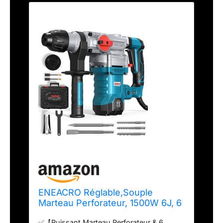
ENEACRO Réglable,Souple
Marteau Perforateur, 1500W 6J, 6
Vitesses, 4 Fonctions & Plus
✅【Puissant Marteau Perforateur & 6