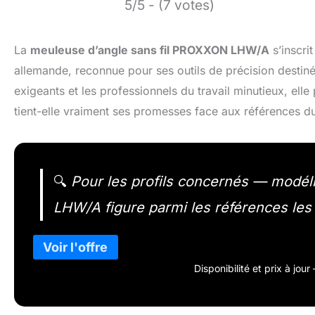
5/5 - (7 votes)
La
meuleuse d’angle sans fil PROXXON LHW/A
s’inscri
allemande, reconnue pour ses outils de précision destiné
exigeants et les professionnels du travail minutieux, ell
tient-elle vraiment ses promesses face aux références d
🔍
Pour les profils concernés — modél
LHW/A figure parmi les références les 
Disponibilité et prix à jou