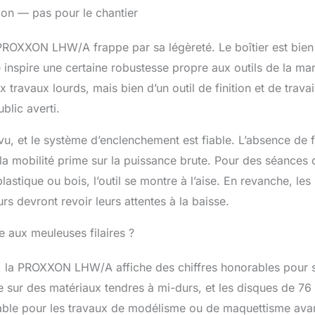
sion — pas pour le chantier
 PROXXON LHW/A frappe par sa légèreté. Le boîtier est bien
e inspire une certaine robustesse propre aux outils de la ma
 travaux lourds, mais bien d’un outil de finition et de travai
blic averti.
vu, et le système d’enclenchement est fiable. L’absence de fi
ù la mobilité prime sur la puissance brute. Pour des séances 
tique ou bois, l’outil se montre à l’aise. En revanche, les
rs devront revoir leurs attentes à la baisse.
e aux meuleuses filaires ?
, la PROXXON LHW/A affiche des chiffres honorables pour 
te sur des matériaux tendres à mi-durs, et les disques de 7
ciable pour les travaux de modélisme ou de maquettisme ava