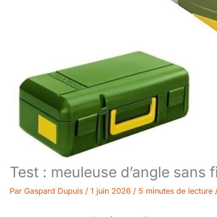
Test : meuleuse d’angle sans 
Par
Gaspard Dupuis
/
1 juin 2026
/
5 minutes de lecture