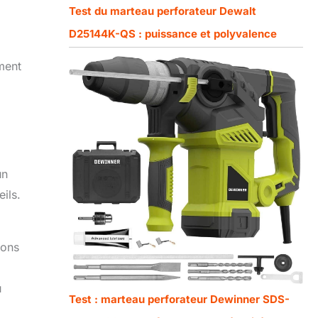
Test du marteau perforateur Dewalt
D25144K-QS : puissance et polyvalence
ment
un
eils.
ions
u
Test : marteau perforateur Dewinner SDS-