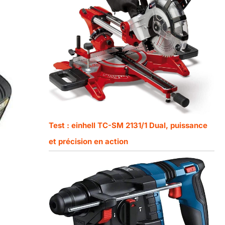
Test : einhell TC-SM 2131/1 Dual, puissance
et précision en action