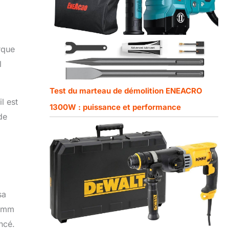
rque
l
Test du marteau de démolition ENEACRO
l est
1300W : puissance et performance
de
sa
6 mm
ncé.