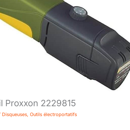
fil Proxxon 2229815
/
Disqueuses
,
Outils électroportatifs