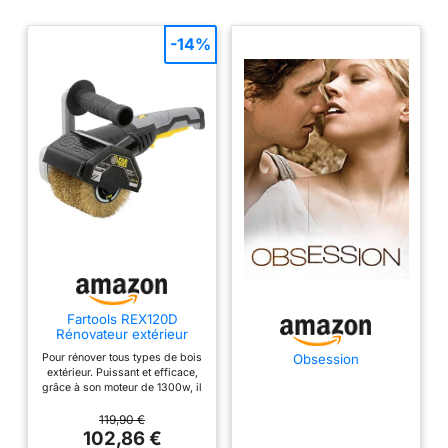
et rainurées
permettent
d'atteindre les
-14%
endroits difficiles.
Idéal pour les
terrasses, mobiliers
de jardin, piscines
hors sol, abris de
jardin et aussi portails
en métal, volets, etc.
Largeur de l'abrasif
100 mm, diamètre de
l'abrasif 120 mm Le
carter possède une
joue latérale (pour
une meilleure
Fartools REX120D
Rénovateur extérieur
aspiration des
1300W, Brosse laiton
poussières) + une
Pour rénover tous types de bois
Obsession
120X100MM, Noir
extérieur. Puissant et efficace,
sortie d’évacuation
grâce à son moteur de 1300w, il
pour brancher un
permet de poncer et brosser
pour un nettoyage complet.
119,90 €
aspirateur + un
Maniable car très ergonomique,
102,86 €
bouchon
il possède une poignée anti-