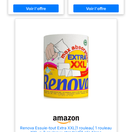
d’occultation (lorsque
vibration et un régulateur de
vitesse. Spécialement conçu
le carter n’est pas
pour le bois extérieur. ces
connecté à un
brosses souples et rainurées
permettent d'atteindre les
flexible d’aspirateur
endroits difficiles. Idéal pour
les terrasses, mobiliers de
jardin, piscines hors sol, abris
de jardin et aussi portails en
métal, volets, etc. Largeur de
l'abrasif 100 mm, diamètre de
l'abrasif 120 mm Le carter
possède une joue latérale (pour
une meilleure aspiration des
poussières) + une sortie
d’évacuation pour brancher un
aspirateur + un bouchon
d’occultation (lorsque le carter
n’est pas connecté à un flexible
d’aspirateur
Renova Essuie-tout Extra XXL|1 rouleau| 1 rouleau