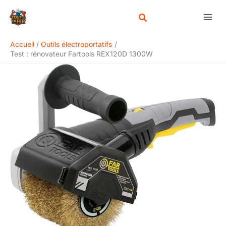
Aller
Rechercher
au
contenu
Accueil
Outils électroportatifs
Test : rénovateur Fartools REX120D 1300W