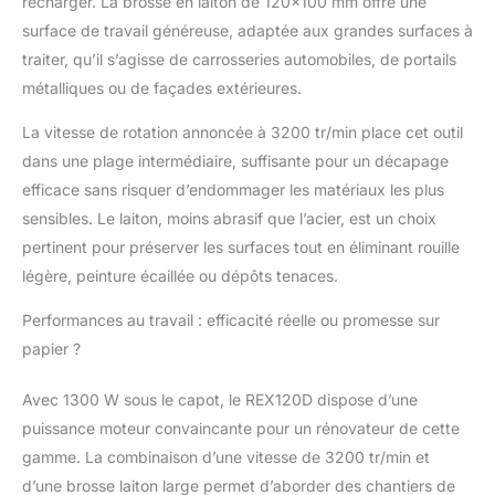
recharger. La brosse en laiton de 120×100 mm offre une
volets, etc. Largeur de
surface de travail généreuse, adaptée aux grandes surfaces à
l'abrasif 100 mm,
traiter, qu’il s’agisse de carrosseries automobiles, de portails
diamètre de l'abrasif
métalliques ou de façades extérieures.
120 mm Le carter
possède une joue
La vitesse de rotation annoncée à 3200 tr/min place cet outil
latérale (pour une
meilleure aspiration des
dans une plage intermédiaire, suffisante pour un décapage
poussières) + une
efficace sans risquer d’endommager les matériaux les plus
sortie d’évacuation
sensibles. Le laiton, moins abrasif que l’acier, est un choix
pour brancher un
pertinent pour préserver les surfaces tout en éliminant rouille
aspirateur + un
bouchon d’occultation
légère, peinture écaillée ou dépôts tenaces.
(lorsque le carter n’est
Performances au travail : efficacité réelle ou promesse sur
pas connecté à un
flexible d’aspirateur
papier ?
Avec 1300 W sous le capot, le REX120D dispose d’une
puissance moteur convaincante pour un rénovateur de cette
gamme. La combinaison d’une vitesse de 3200 tr/min et
d’une brosse laiton large permet d’aborder des chantiers de