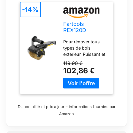
-14%
Fartools
REX120D
Rénovateur
Pour rénover tous
extérieur 1300W,
types de bois
Brosse laiton
extérieur. Puissant et
120X100MM, Noir
efficace, grâce à son
119,90 €
moteur de 1300w, il
102,86 €
permet de poncer et
brosser pour un
nettoyage complet.
Maniable car très
ergonomique, il
possède une poignée
Disponibilité et prix à jour – informations fournies par
anti-vibration et un
Amazon
régulateur de vitesse.
Spécialement conçu
pour le bois extérieur.