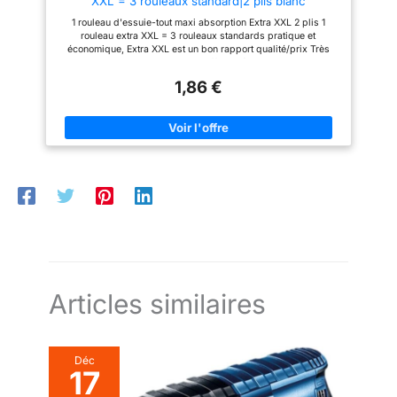
XXL = 3 rouleaux standard|2 plis blanc
1 rouleau d'essuie-tout maxi absorption Extra XXL 2 plis 1
rouleau extra XXL = 3 rouleaux standards pratique et
économique, Extra XXL est un bon rapport qualité/prix Très
absorbant pour une plus grande efficacité. La solution pour les
petits tracas du quotidien, dans la cuisine, le garage, le jardin
1,86 €
ou l’atelier. Qualité supérieure de Renova emballé avec du
papier, une demande croissante des citoyens du monde entier
concernés par l'environnement et la pollution des océans.
Articles similaires
Déc
17