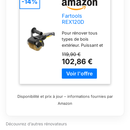
-14%
Fartools
REX120D
Rénovateur
Pour rénover tous
extérieur 1300W,
types de bois
Brosse laiton
extérieur. Puissant et
120X100MM, Noir
efficace, grâce à son
119,90 €
moteur de 1300w, il
102,86 €
permet de poncer et
brosser pour un
nettoyage complet.
Maniable car très
ergonomique, il
possède une poignée
Disponibilité et prix à jour – informations fournies par
anti-vibration et un
Amazon
régulateur de vitesse.
Spécialement conçu
pour le bois extérieur.
Découvrez d’autres rénovateurs
ces brosses souples