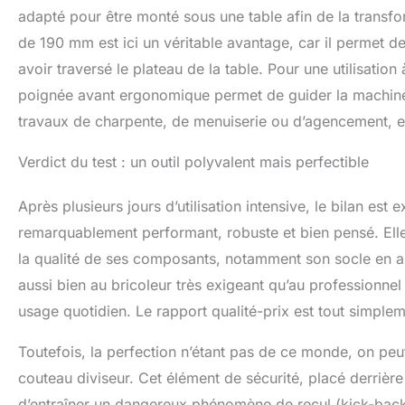
adapté pour être monté sous une table afin de la transfo
de 190 mm est ici un véritable avantage, car il permet d
avoir traversé le plateau de la table. Pour une utilisatio
poignée avant ergonomique permet de guider la machine 
travaux de charpente, de menuiserie ou d’agencement, el
Verdict du test : un outil polyvalent mais perfectible
Après plusieurs jours d’utilisation intensive, le bilan est
remarquablement performant, robuste et bien pensé. Ell
la qualité de ses composants, notamment son socle en al
aussi bien au bricoleur très exigeant qu’au professionnel
usage quotidien. Le rapport qualité-prix est tout simplem
Toutefois, la perfection n’étant pas de ce monde, on peut
couteau diviseur. Cet élément de sécurité, placé derrière
d’entraîner un dangereux phénomène de recul (kick-back).