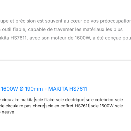
 coupe et précision est souvent au cœur de vos préoccupatio
 outil fiable, capable de traverser les matériaux les plus
 Makita HS7611, avec son moteur de 1600W, a été conçue pou
ire 1600W Ø 190mm - MAKITA HS7611
e circulaire makita|scie filaire|scie electrique|scie cotebrico|scie
cie circulaire pas chere|scie en coffret|HS7611|scie 1600W|scie
e neuve