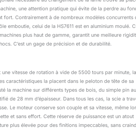
chine, une attention pratique qui évite de la perdre au fon
point fort. Contrairement à de nombreux modèles concurrents
ôle emboutie, celui de la HS7611 est en aluminium moulé. C
 machines plus haut de gamme, garantit une meilleure rigidit
hocs. C’est un gage de précision et de durabilité.
une vitesse de rotation à vide de 5500 tours par minute, l
s caractéristiques la placent dans le peloton de tête de sa
sté la machine sur différents types de bois, du simple pin a
tifié de 28 mm d’épaisseur. Dans tous les cas, la scie a tra
esse. Le moteur conserve son couple et sa vitesse, même lo
te et sans effort. Cette réserve de puissance est un atout
ture plus élevée pour des finitions impeccables, sans crain