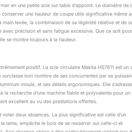
rmer en une petite scie sur table d’appoint. Le diamètre de 
e conserver une hauteur de coupe utile significative même 
n à main levée, la combinaison de sa légèreté relative et de s
avec précision et sans fatigue excessive. Que ce soit pou
le se montre toujours à la hauteur.
 extrêmement positif. La scie circulaire Makita HS7611 est un o
e surclasse bon nombre de ses concurrentes par sa puissan
uminium moulé, et ses détails ergonomiques. Elle s’adress
 à la recherche d’une machine fiable et polyvalente pour un
ent excellent au vu des prestations offertes.
 noter deux absences. La plus significative est celle d’un
 la lame, empêche le bois de se resserrer sur celle-ci et
 Son absence oblige à être particulièrement vigilant lors 