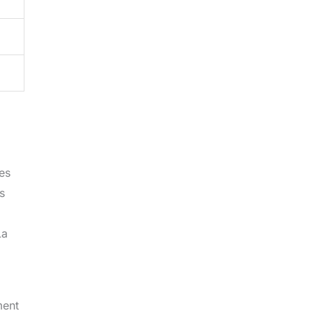
es
s
La
ment