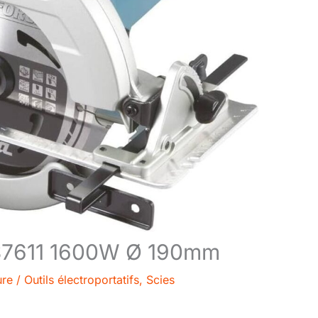
a HS7611 1600W Ø 190mm
ure
/
Outils électroportatifs
,
Scies