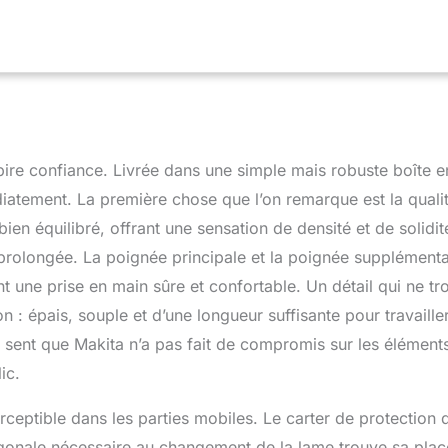
spire confiance. Livrée dans une simple mais robuste boîte e
diatement. La première chose que l’on remarque est la quali
en équilibré, offrant une sensation de densité et de solidit
n prolongée. La poignée principale et la poignée supplémenta
nt une prise en main sûre et confortable. Un détail qui ne t
on : épais, souple et d’une longueur suffisante pour travaille
 sent que Makita n’a pas fait de compromis sur les élément
ic.
ceptible dans les parties mobiles. Le carter de protection d
xagonale nécessaire au changement de la lame trouve sa plac