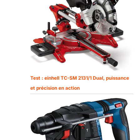
Test : einhell TC-SM 2131/1 Dual, puissance
et précision en action