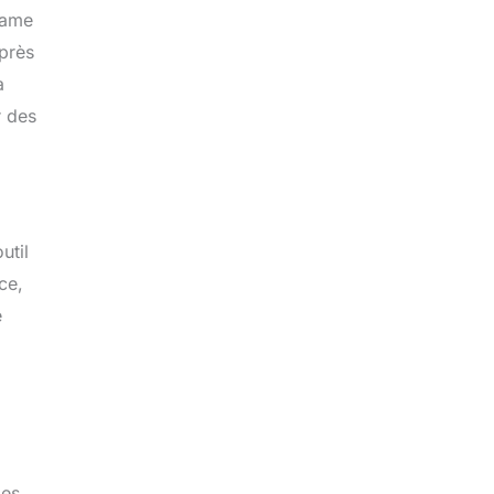
lame
après
a
r des
util
ce,
e
des