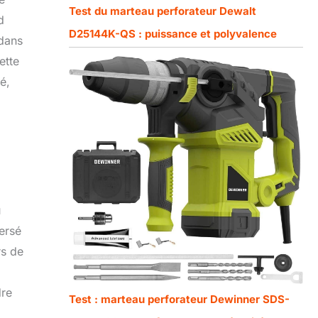
Test du marteau perforateur Dewalt
d
D25144K-QS : puissance et polyvalence
 dans
ette
é,
a
u
versé
rs de
dre
Test : marteau perforateur Dewinner SDS-