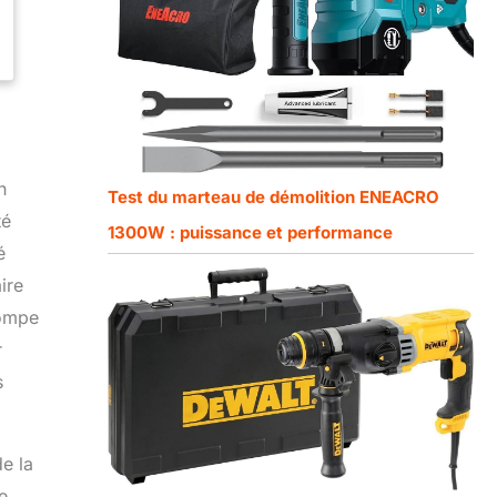
n
Test du marteau de démolition ENEACRO
té
1300W : puissance et performance
é
ire
rompe
r
s
e la
e