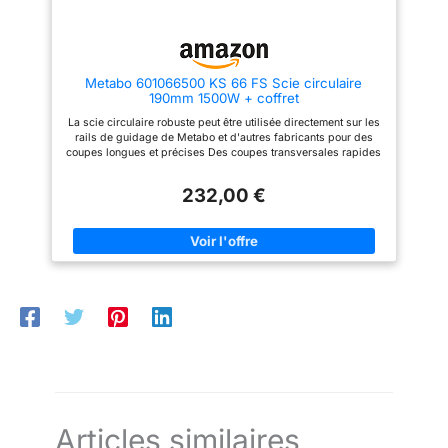
sur la Fig. 137750-2 ;
La clé hexagonale est
collée à la machine
avec du Tesa et
Metabo 601066500 KS 66 FS Scie circulaire
emballée dans du
190mm 1500W + coffret
papier d'aluminium
La scie circulaire robuste peut être utilisée directement sur les
rails de guidage de Metabo et d'autres fabricants pour des
coupes longues et précises Des coupes transversales rapides
et précises grâce à un couplage facile avec un rail de coupe
transversal Metabo Plaque de guidage légère en aluminium
232,00 €
moulé sous pression Zone de préhension avec surface
antidérapante Contenu de la livraison : Lame de scie circulaire
en carbure (24 dents), guide parallèle, clé hexagonale,
MetaBox 340
Articles similaires