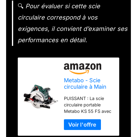
🔍
Pour évaluer si cette scie
circulaire correspond à vos
exigences, il convient d’examiner ses
performances en détail.
Metabo - Scie
circulaire à Main
KS 55 FS -
PUISSANT : La scie
600955700
circulaire portable
Metabo KS 55 FS avec
sa puissance nominale
de 1200 W et une
vitesse de coupe
maximale de 47 mètres