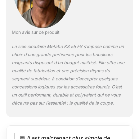
rail de guidage
COMPACT : La taille
compacte de la scie
et son faible poids de
seulement 4 kg en
Mon avis sur ce produit
font un outil facile à
transporter et à
La scie circulaire Metabo KS 55 FS s’impose comme un
portée de main pour
choix d’une grande pertinence pour les bricoleurs
toutes les occasions
PRATIQUE :
exigeants disposant d’un budget maîtrisé. Elle offre une
L'extraction intégrée
qualité de fabrication et une précision dignes du
par la connexion d'un
segment supérieur, à condition d’accepter quelques
Allessaugers
concessions logiques sur les accessoires fournis. C’est
maintient la surface
de travail propre et
un outil performant, durable et polyvalent qui ne vous
claire pour garder
décevra pas sur l’essentiel : la qualité de la coupe.
une vue claire des
choses Contenu de
la boîte : Lame de
scie circulaire au
carbure (18 dents)
💬
Il est maintenant plus simple de