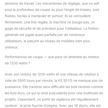
sessions de travail. Les mécanismes de réglage, que ce soit
transporter et à portée
de main pour toutes les
pour la profondeur de coupe ou pour l’angle de biseau, sont
occasions PRATIQUE :
fluides, faciles à manipuler et surtout, ils se verrouillent
L'extraction intégrée
fermement. Une fois réglée, la machine ne bouge pas, un
par la connexion d'un
gage de sécurité et de précision pour l’utilisateur. La finition
Allessaugers maintient
la surface de travail
générale est jugée quasi parfaite par de nombreux
propre et claire pour
utilisateurs, la plaçant au niveau de modèles bien plus
garder une vue claire
onéreux.
des choses Contenu
de la boîte : Lame de
Performances de coupe — que peut-on attendre du moteur
scie circulaire au
de 1200 watts ?
carbure (18 dents)
montée directement
Avec son moteur de 1200 watts et une vitesse de rotation à
sur la machine ;
Déchirure du guide à
vide de 5500 tours par minute, la KS 55 FS ne manque pas de
droite sur la Fig.
puissance. Elle traverse sans difficulté les bois tendres comme
137750-2 ; Connecteur
les bois durs, ce qui la rend polyvalente pour une multitude de
d'aspiration à gauche
projets. Cependant, un point de vigilance est régulièrement
sur la Fig. 137750-2 ;
La clé hexagonale est
soulevé : la lame fournie d’origine. Avec ses 18 dents, elle est