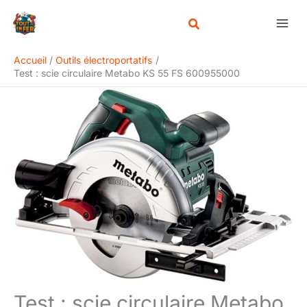
Aller
Rechercher
au
contenu
Accueil
Outils électroportatifs
Test : scie circulaire Metabo KS 55 FS 600955000
Test : scie circulaire Metabo