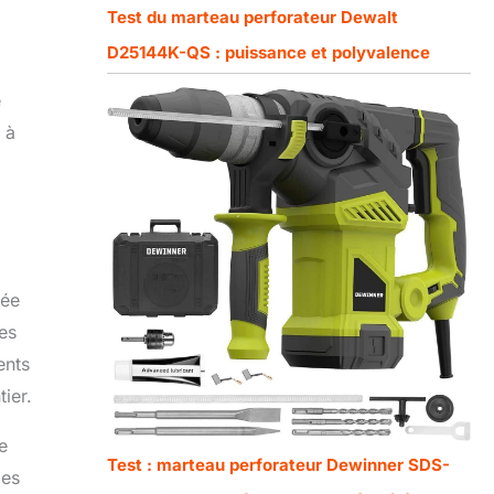
Test du marteau perforateur Dewalt
D25144K-QS : puissance et polyvalence
e
 à
lée
es
ents
ier.
e
Test : marteau perforateur Dewinner SDS-
des