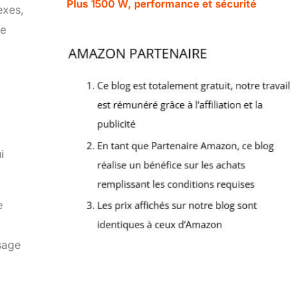
Plus 1500 W, performance et sécurité
exes,
le
i
e
usage