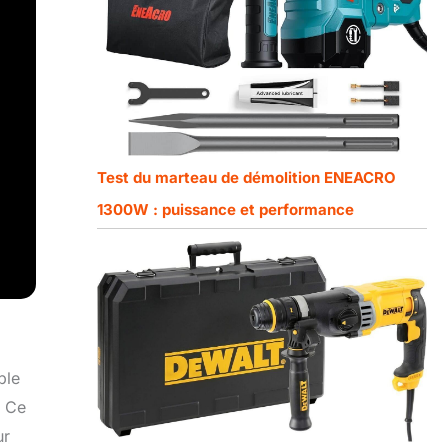
Test du marteau de démolition ENEACRO
1300W : puissance et performance
ble
. Ce
ur