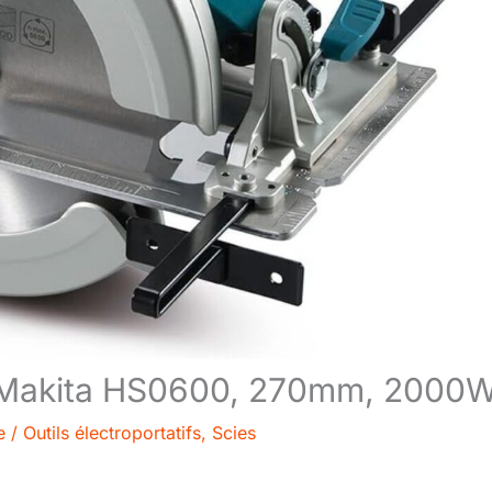
ive Makita HS0600, 270mm, 2000
e
/
Outils électroportatifs
,
Scies