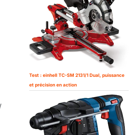
Test : einhell TC-SM 2131/1 Dual, puissance
et précision en action
W