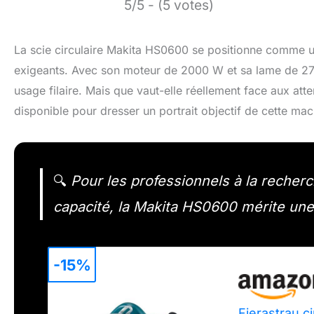
5/5 - (5 votes)
La scie circulaire Makita HS0600 se positionne comme un 
exigeants. Avec son moteur de 2000 W et sa lame de 2
usage filaire. Mais que vaut-elle réellement face aux atte
disponible pour dresser un portrait objectif de cette mac
🔍
Pour les professionnels à la recherch
capacité, la Makita HS0600 mérite une 
-15%
Fierastrau 