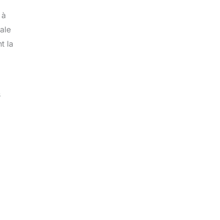
 à
ale
t la
s