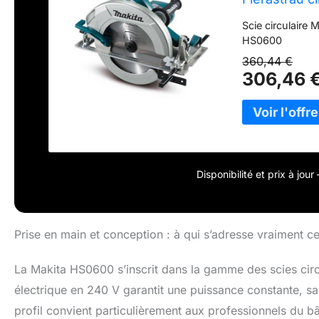
Scie circulair
HS0600
360,44 €
306,46 
Disponibilité et prix à jou
Prise en main et conception : à qui s’adresse vraiment ce
La Makita HS0600 s’inscrit dans la gamme des scies circu
électrique en 240 V garantit une puissance constante, sa
profil convient particulièrement aux professionnels du bâ