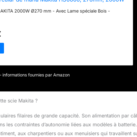
e MAKITA 2000W Ø270 mm - Avec Lame spéciale Bois -
€
r – informations fournies par Amazon
tte scie Makita ?
laires filaires de grande capacité. Son alimentation par câ
ns les contraintes d’autonomie liées aux modèles à batterie
timent, aux charpentiers ou aux menuisiers qui travaillent s