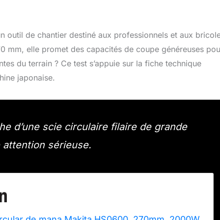
outil de chantier destiné aux professionnels et aux bricol
70 mm, elle promet des capacités de coupe généreuses pou
ntes du terrain ? Ce test s’appuie sur la fiche technique
hine japonaise.
e d’une scie circulaire filaire de grande
attention sérieuse.
circular de mana Makita HS0600, 270mm, 2000W