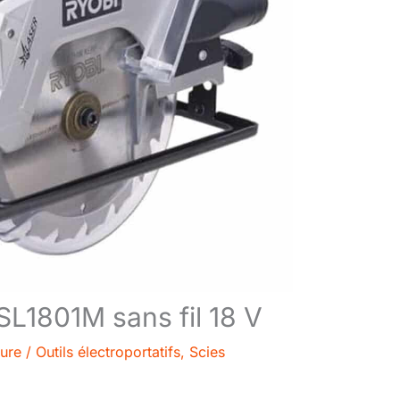
WSL1801M sans fil 18 V
ture
/
Outils électroportatifs
,
Scies