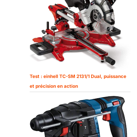
Test : einhell TC-SM 2131/1 Dual, puissance
et précision en action