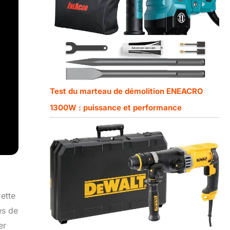
Test du marteau de démolition ENEACRO
1300W : puissance et performance
ette
es de
er