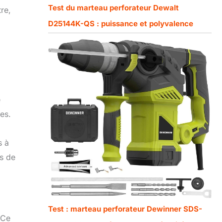
Test du marteau perforateur Dewalt
re,
D25144K-QS : puissance et polyvalence
e
es.
s à
ts de
Test : marteau perforateur Dewinner SDS-
 Ce