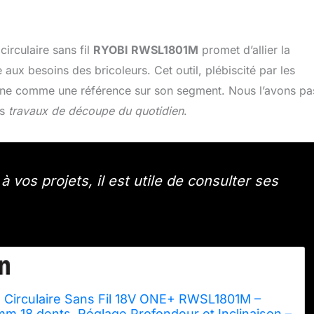
irculaire sans fil
RYOBI RWSL1801M
promet d’allier la
aux besoins des bricoleurs. Cet outil, plébiscité par les
tionne comme une référence sur son segment. Nous l’avons p
es
travaux de découpe du quotidien
.
 vos projets, il est utile de consulter ses
e Circulaire Sans Fil 18V ONE+ RWSL1801M –
m 18 dents, Réglage Profondeur et Inclinaison –