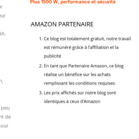
Plus 1500 W, performance et sécurité
r
eur
Ah.
n,
n peu
nt de
pour