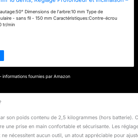
 OSB, Panneaux – Batterie Non Incluse
eautage:50° Dimensions de l'arbre:10 mm Type de
culaire - sans fil - 150 mm Caractéristiques:Contre-écrou
0 tr/min
r – informations fournies par Amazon
?
r son poids contenu de 2,5 kilogrammes (hors batterie). C
re une prise en main confortable et sécurisante. Les réglag
et ne nécessitent aucun outil, un atout appréciable pour ajust