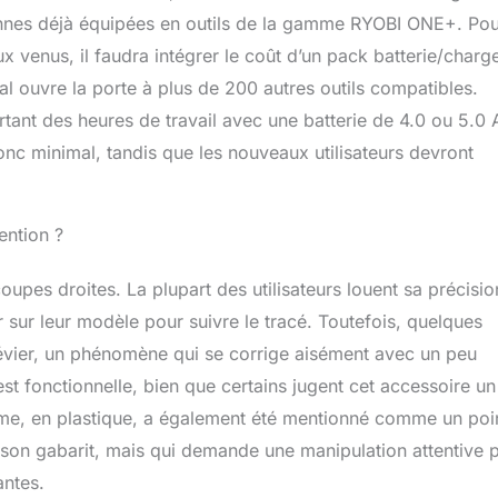
nnes déjà équipées en outils de la gamme RYOBI ONE+. Pou
ux venus, il faudra intégrer le coût d’un pack batterie/charg
ial ouvre la porte à plus de 200 autres outils compatibles.
ortant des heures de travail avec une batterie de 4.0 ou 5.0 
onc minimal, tandis que les nouveaux utilisateurs devront
tention ?
 coupes droites. La plupart des utilisateurs louent sa précisio
 sur leur modèle pour suivre le tracé. Toutefois, quelques
dévier, un phénomène qui se corrige aisément avec un peu
st fonctionnelle, bien que certains jugent cet accessoire u
 lame, en plastique, a également été mentionné comme un poi
ur son gabarit, mais qui demande une manipulation attentive 
antes.