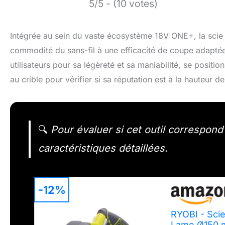
5/5 - (10 votes)
Intégrée au sein du vaste écosystème 18V ONE+, la scie c
commodité du sans-fil à une efficacité de coupe adaptée 
utilisateurs pour sa légèreté et sa maniabilité, se posi
au crible pour vérifier si sa réputation est à la hauteur d
🔍
Pour évaluer si cet outil correspond à
caractéristiques détaillées.
-12%
RYOBI - Sci
Lame Ø150 m