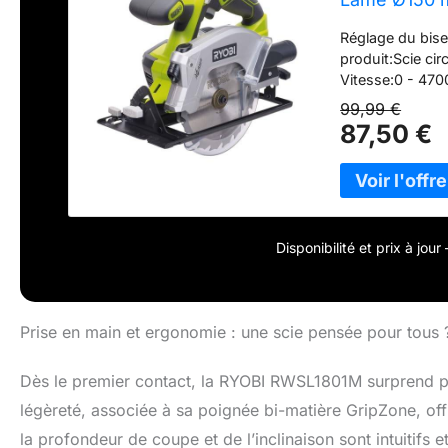
Coupe Bois,
Réglage du bis
produit:Scie cir
Vitesse:0 - 470
99,99 €
87,50 €
Disponibilité et prix à jou
Prise en main et ergonomie : une scie pensée pour tous 
Dès le premier contact, la RYOBI RWSL1801M surprend pa
légèreté, associée à sa poignée bi-matière GripZone, off
la profondeur de coupe et de l’inclinaison sont intuitifs 