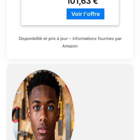
101,63 €
pour des coupes
Ajustement
exigeantes avec une
Rapide Lames 18
profondeur de 66mm
Dents avec
Levier d'inclinaison
Carbure de
de la scie disponible
Tungstène Sans
pour des coupes
Malette de
Disponibilité et prix à jour – informations fournies par
biaises - Ajustement
Rangement
Amazon
rapide de la
FME301-QS
profondeur de coupe
pour un gain de
temps et une
efficacité optimale
Semelle en fonte de
magnésium - raccord
pour l'extraction de
poussières Livrée
avec une lame de 18
dents avec des
pastilles de carbure
de tungstène