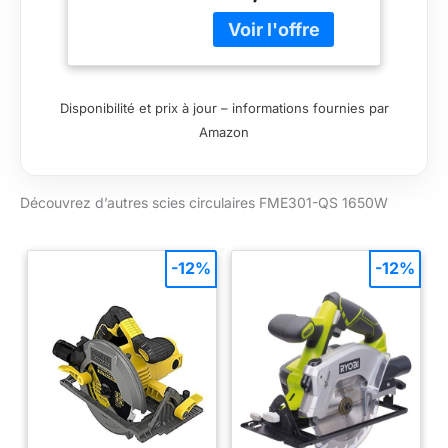
exigeantes avec une
Rapide Lames 18
profondeur de 66mm
Dents avec
Levier d'inclinaison
Carbure de
de la scie disponible
Tungstène Sans
pour des coupes
Malette de
Disponibilité et prix à jour – informations fournies par
biaises - Ajustement
Rangement
Amazon
rapide de la
FME301-QS
profondeur de coupe
pour un gain de
Découvrez d’autres scies circulaires FME301-QS 1650W
temps et une
efficacité optimale
Semelle en fonte de
magnésium - raccord
-12%
-12%
pour l'extraction de
poussières Livrée
avec une lame de 18
dents avec des
pastilles de carbure
de tungstène