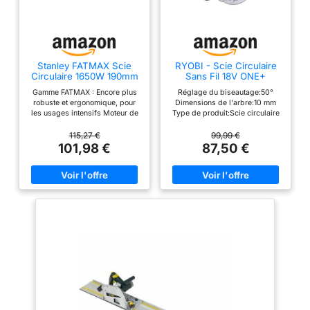
Stanley FATMAX Scie
RYOBI - Scie Circulaire
Circulaire 1650W 190mm
Sans Fil 18V ONE+
5500 trs/mn Levier
RWSL1801M – Lame Ø150
Gamme FATMAX : Encore plus
Réglage du biseautage:50°
d'Inclinaison pour
mm 18 dents, Réglage
robuste et ergonomique, pour
Dimensions de l'arbre:10 mm
Coupes Biaises
Profondeur et Inclinaison
les usages intensifs Moteur de
Type de produit:Scie circulaire
Ajustement Rapide
– Coupe Bois, OSB,
1650W, pour des coupes
- sans fil - 150 mm
Lames 18 Dents avec
Panneaux – Batterie Non
exigeantes avec une profondeur
Caractéristiques:Contre-écrou
115,27 €
99,99 €
Carbure de Tungstène
Incluse
de 66mm Levier d'inclinaison
Vitesse:0 - 4700 tr/min
101,98 €
87,50 €
Sans Malette de
de la scie disponible pour des
Rangement FME301-QS
coupes biaises - Ajustement
rapide de la profondeur de
coupe pour un gain de temps et
une efficacité optimale Semelle
en fonte de magnésium -
raccord pour l'extraction de
poussières Livrée avec une
lame de 18 dents avec des
pastilles de carbure de
tungstène