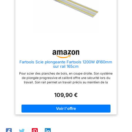
Fartools Scie plongeante Fartools 1200W Ø160mm
sur rail 165cm
Pour scier des planches de bois, en coupe droite. Son système
de plongée progressive et calibré offre une sécurité lors du
travail. Son rail permet un travail précis au maintien de la
trajectoire et offre un confort de coupe pour l'utilisateur. Guide
de coupe parallèle gradué. sortie d'évacuation des poussières
109,90 €
adaptable sur un aspirateur. Base réglable 45°/90° pour
réaliser des coupes en biais. la machine et son rail sont livrés
dans une seule boite.