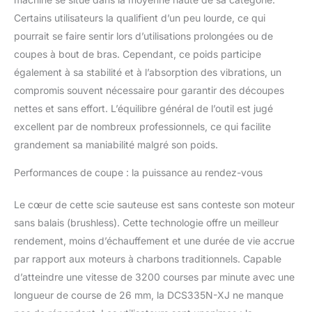
coupe à chaque matériau
Certains utilisateurs la qualifient d’un peu lourde, ce qui
et application.
SOUFFLEUR DE
pourrait se faire sentir lors d’utilisations prolongées ou de
POUSSIÈRE : Maintient la
coupes à bout de bras. Cependant, ce poids participe
ligne de coupe dégagée
également à sa stabilité et à l’absorption des vibrations, un
en éliminant
compromis souvent nécessaire pour garantir des découpes
instantanément la
nettes et sans effort. L’équilibre général de l’outil est jugé
poussière et les débris.
"COUPES RAPIDES ET
excellent par de nombreux professionnels, ce qui facilite
CONTRÔLÉES ET
grandement sa maniabilité malgré son poids.
SÉCURITÉ AU TRAVAIL :
Assurées par une
Performances de coupe : la puissance au rendez-vous
gâchette intelligente à
vitesse variable et un
Le cœur de cette scie sauteuse est sans conteste son moteur
interrupteur de
sans balais (brushless). Cette technologie offre un meilleur
verrouillage."
COUVERTURE DE
rendement, moins d’échauffement et une durée de vie accrue
SEMELLE AMOVIBLE :
par rapport aux moteurs à charbons traditionnels. Capable
Protège les matériaux
d’atteindre une vitesse de 3200 courses par minute avec une
délicats contre les
longueur de course de 26 mm, la DCS335N-XJ ne manque
rayures pendant