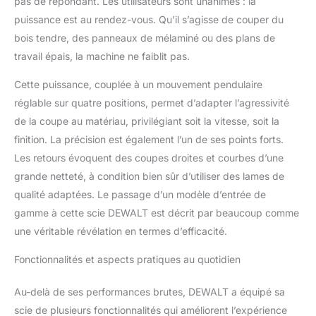
pas de répondant. Les utilisateurs sont unanimes : la
l’utilisation.
"COMPATIBLE AVEC LA
puissance est au rendez-vous. Qu’il s’agisse de couper du
GAMME DEWALT XR
bois tendre, des panneaux de mélaminé ou des plans de
Conçu pour la
travail épais, la machine ne faiblit pas.
performance et
compatible avec le
Cette puissance, couplée à un mouvement pendulaire
système de batterie
réglable sur quatre positions, permet d’adapter l’agressivité
DEWALT XR, qui offre
une durée de vie plus
de la coupe au matériau, privilégiant soit la vitesse, soit la
longue et un rendement
finition. La précision est également l’un de ses points forts.
élevé sur plus de 250
Les retours évoquent des coupes droites et courbes d’une
outils. Ces batteries sont
grande netteté, à condition bien sûr d’utiliser des lames de
interchangeables dans
toute la gamme XR,
qualité adaptées. Le passage d’un modèle d’entrée de
offrant une flexibilité
gamme à cette scie DEWALT est décrit par beaucoup comme
maximale pour votre
une véritable révélation en termes d’efficacité.
boîte à outils. Grâce à
leur capacité de charge
Fonctionnalités et aspects pratiques au quotidien
rapide et à leur boîtier
résistant aux chocs, ces
Au-delà de ses performances brutes, DEWALT a équipé sa
batteries garantissent
scie de plusieurs fonctionnalités qui améliorent l’expérience
des performances