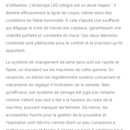
fiablesà chaque
d’utilisation. L’éclairage LED intégré est un atout majeur : il
utilisation." GARANTIE 3
illumine efficacement la ligne de coupe, même dans des
ANS : Profitez d’une
conditions de faible luminosité. À cela s’ajoute une soufflerie
tranquillité d’esprit grâce
qui dégage la zone de travail des copeaux, garantissant une
à la garantie prolongée
de l’outil après
visibilité parfaite et constante du tracé. Ces deux éléments
enregistrement.
combinés sont plébiscités pour le confort et la précision qu’ils
apportent.
Le système de changement de lame sans outil est rapide et
fiable, un standard sur les machines de cette gamme. En
revanche, un bémol est régulièrement soulevé concernant le
mécanisme de réglage d’inclinaison de la semelle. Bien
qu’efficace, son système de serrage est jugé par certains
comme n’étant pas tout à fait à la hauteur du reste de la
machine, pouvant manquer de fermeté. De même, les
accessoires fournis pour la gestion de la poussière et
l’aspiration sont décrits comme étant un peu complexes à
mettre en œuvre et faciles à égarer, un point à améliorer pour