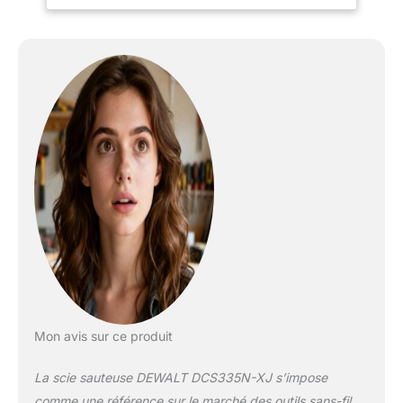
lors de coupes à l’envers.
CHANGEMENT DE LAME
SANS CLÉ À LEVIER EN
MÉTAL : Remplacement
rapide et sans effort des
lames pour une
productivité optimale.
SEMELLE BISEAUTÉE
SANS CLÉ EN MÉTAL :
Découpes en biseau
polyvalentes avec des
crans faciles à 0°, 15°,
30° et 45° pour des
résultats précis. ACTION
PENDULAIRE À 4
POSITIONS : Adaptez la
qualité et la vitesse de
coupe à chaque matériau
Mon avis sur ce produit
et application.
SOUFFLEUR DE
La scie sauteuse DEWALT DCS335N-XJ s’impose
POUSSIÈRE : Maintient la
ligne de coupe dégagée
comme une référence sur le marché des outils sans-fil