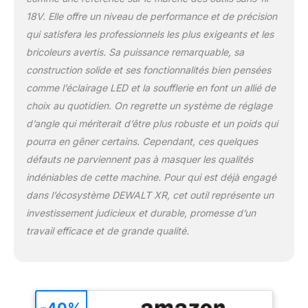
en éliminant
18V. Elle offre un niveau de performance et de précision
instantanément la
qui satisfera les professionnels les plus exigeants et les
poussière et les débris.
bricoleurs avertis. Sa puissance remarquable, sa
"COUPES RAPIDES ET
CONTRÔLÉES ET
construction solide et ses fonctionnalités bien pensées
SÉCURITÉ AU TRAVAIL :
comme l’éclairage LED et la soufflerie en font un allié de
Assurées par une
choix au quotidien. On regrette un système de réglage
gâchette intelligente à
d’angle qui mériterait d’être plus robuste et un poids qui
vitesse variable et un
interrupteur de
pourra en gêner certains. Cependant, ces quelques
verrouillage."
défauts ne parviennent pas à masquer les qualités
COUVERTURE DE
indéniables de cette machine. Pour qui est déjà engagé
SEMELLE AMOVIBLE :
dans l’écosystème DEWALT XR, cet outil représente un
Protège les matériaux
investissement judicieux et durable, promesse d’un
délicats contre les
rayures pendant
travail efficace et de grande qualité.
l’utilisation.
"COMPATIBLE AVEC LA
GAMME DEWALT XR
Conçu pour la
performance et
-40%