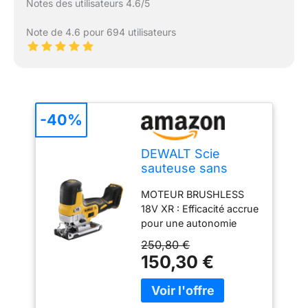
Notes des utilisateurs 4.6/5
Note de 4.6 pour 694 utilisateurs
-40%
DEWALT Scie
sauteuse sans
balais 18 V XR avec
MOTEUR BRUSHLESS
poignée intégrée,
18V XR : Efficacité accrue
outil seul,
pour une autonomie
DCS335N-XJ
prolongée et une
250,80 €
durabilité supérieure.
150,30 €
DESIGN BODY GRIP :
Prise en main facile et
contrôle maximal, même