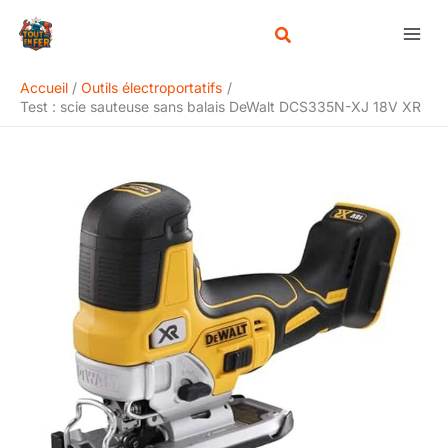
Aller
Rechercher
au
contenu
Accueil
Outils électroportatifs
Test : scie sauteuse sans balais DeWalt DCS335N-XJ 18V XR