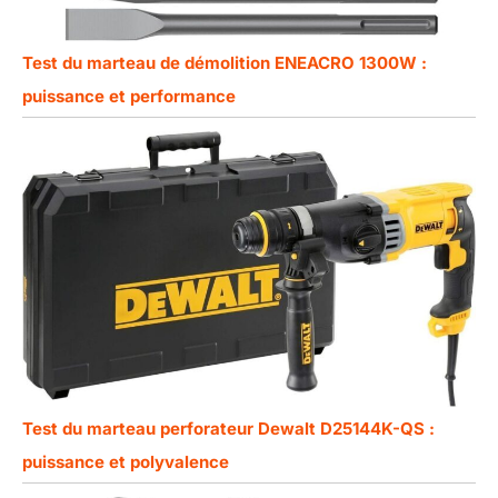
Test du marteau de démolition ENEACRO 1300W :
puissance et performance
Test du marteau perforateur Dewalt D25144K-QS :
puissance et polyvalence