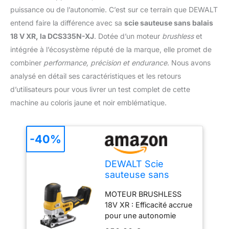
puissance ou de l’autonomie. C’est sur ce terrain que DEWALT
entend faire la différence avec sa
scie sauteuse sans balais
18 V XR, la DCS335N-XJ
. Dotée d’un moteur
brushless
et
intégrée à l’écosystème réputé de la marque, elle promet de
combiner
performance, précision et endurance
. Nous avons
analysé en détail ses caractéristiques et les retours
d’utilisateurs pour vous livrer un test complet de cette
machine au coloris jaune et noir emblématique.
-40%
DEWALT Scie
sauteuse sans
balais 18 V XR avec
MOTEUR BRUSHLESS
poignée intégrée,
18V XR : Efficacité accrue
outil seul,
pour une autonomie
DCS335N-XJ
prolongée et une