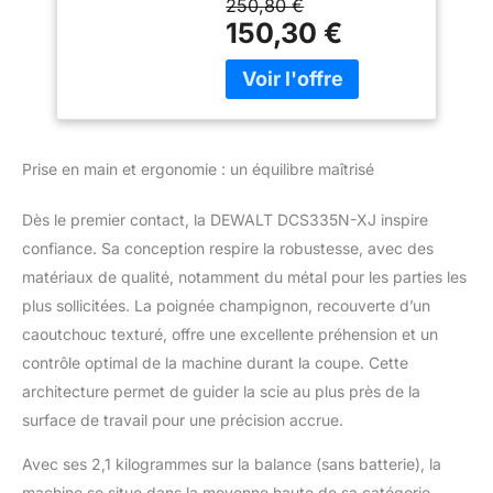
250,80 €
durabilité supérieure.
150,30 €
DESIGN BODY GRIP :
Prise en main facile et
contrôle maximal, même
lors de coupes à l’envers.
CHANGEMENT DE LAME
SANS CLÉ À LEVIER EN
Prise en main et ergonomie : un équilibre maîtrisé
MÉTAL : Remplacement
rapide et sans effort des
Dès le premier contact, la DEWALT DCS335N-XJ inspire
lames pour une
confiance. Sa conception respire la robustesse, avec des
productivité optimale.
SEMELLE BISEAUTÉE
matériaux de qualité, notamment du métal pour les parties les
SANS CLÉ EN MÉTAL :
plus sollicitées. La poignée champignon, recouverte d’un
Découpes en biseau
caoutchouc texturé, offre une excellente préhension et un
polyvalentes avec des
contrôle optimal de la machine durant la coupe. Cette
crans faciles à 0°, 15°,
30° et 45° pour des
architecture permet de guider la scie au plus près de la
résultats précis. ACTION
surface de travail pour une précision accrue.
PENDULAIRE À 4
POSITIONS : Adaptez la
Avec ses 2,1 kilogrammes sur la balance (sans batterie), la
qualité et la vitesse de
machine se situe dans la moyenne haute de sa catégorie.