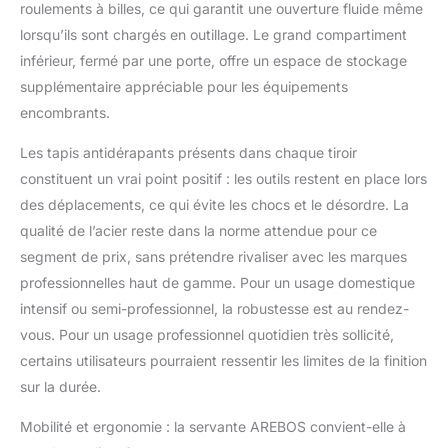
roulements à billes, ce qui garantit une ouverture fluide même
rangement pour vos
lorsqu’ils sont chargés en outillage. Le grand compartiment
accessoires d'atelier
que vous devez
inférieur, fermé par une porte, offre un espace de stockage
toujours avoir à portée
supplémentaire appréciable pour les équipements
de main. | La surface
encombrants.
de rangement offre un
espace supplémentaire
Les tapis antidérapants présents dans chaque tiroir
pour disposer les outils
constituent un vrai point positif : les outils restent en place lors
dont vous avez
souvent besoin.
des déplacements, ce qui évite les chocs et le désordre. La
[Usage flexible] 2
qualité de l’acier reste dans la norme attendue pour ce
roulettes fixes et 2
segment de prix, sans prétendre rivaliser avec les marques
roulettes pivotantes
professionnelles haut de gamme. Pour un usage domestique
avec frein de blocage
et poignée de poussée
intensif ou semi-professionnel, la robustesse est au rendez-
pratique pour une
vous. Pour un usage professionnel quotidien très sollicité,
manipulation aisée. |
certains utilisateurs pourraient ressentir les limites de la finition
Poignées
sur la durée.
fonctionnelles sur
toute la largeur du tiroir.
Mobilité et ergonomie : la servante AREBOS convient-elle à
[Système de