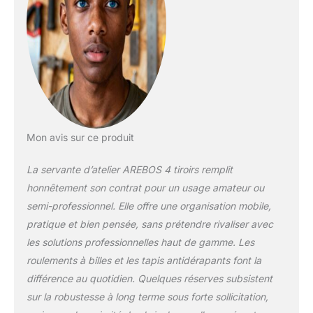
appartiennent au
passé. La servante
d'atelier mobile
convainc par son
grand espace de
rangement pour vos
accessoires d'atelier
que vous devez
toujours avoir à
portée de main. | La
Mon avis sur ce produit
surface de
rangement offre un
La servante d’atelier AREBOS 4 tiroirs remplit
espace
honnêtement son contrat pour un usage amateur ou
supplémentaire pour
semi-professionnel. Elle offre une organisation mobile,
disposer les outils
pratique et bien pensée, sans prétendre rivaliser avec
dont vous avez
souvent besoin.
les solutions professionnelles haut de gamme. Les
[Usage flexible] 2
roulements à billes et les tapis antidérapants font la
roulettes fixes et 2
différence au quotidien. Quelques réserves subsistent
roulettes pivotantes
sur la robustesse à long terme sous forte sollicitation,
avec frein de blocage
et poignée de