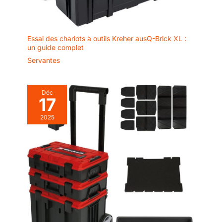
Essai des chariots à outils Kreher ausQ-Brick XL :
un guide complet
Servantes
Déc
17
2025