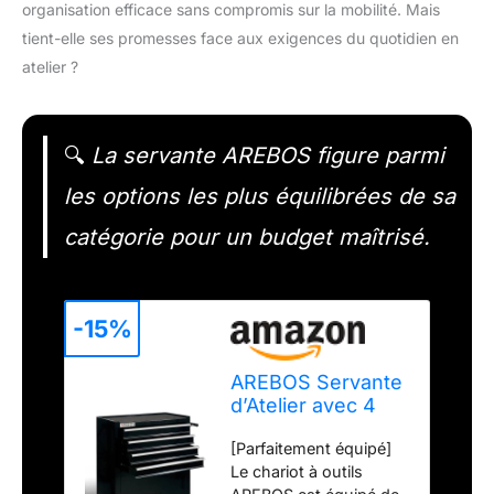
organisation efficace sans compromis sur la mobilité. Mais
tient-elle ses promesses face aux exigences du quotidien en
atelier ?
🔍
La servante AREBOS figure parmi
les options les plus équilibrées de sa
catégorie pour un budget maîtrisé.
-15%
AREBOS Servante
d’Atelier avec 4
tiroirs, Grand
[Parfaitement équipé]
Compartiment et
Le chariot à outils
Tapis