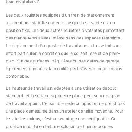
tous les ateliers ?
verrouillage] Le chariot
d'atelier est équipé
d'une serrure de
Les deux roulettes équipées d’un frein de stationnement
transport qui permet de
assurent une stabilité correcte lorsque la servante est en
protéger
position fixe. Les deux autres roulettes pivotantes permettent
simultanément tous les
des manœuvres aisées, même dans des espaces restreints.
tiroirs contre toute
ouverture accidentelle.
Le déplacement d’un poste de travail à un autre se fait sans
[Safe] Pour des raisons
effort particulier, à condition que le sol soit lisse et de plain-
de sécurité, le chariot
pied. Sur des surfaces irrégulières ou des dalles de garage
d'atelier est équipé
légèrement bombées, la mobilité peut s’avérer un peu moins
d'une seule ouverture
confortable.
de tiroir, ce qui
empêche efficacement
La hauteur de travail est adaptée à une utilisation debout
l'ouverture simultanée
de plusieurs tiroirs et
standard, et la surface supérieure plane peut servir de plan
donc le basculement
de travail appoint. L’ensemble reste compact et ne prend pas
du chariot chargé.
une place démesurée dans un atelier de taille moyenne. Pour
les ateliers exigus, c’est un avantage non négligeable. Ce
profil de mobilité en fait une solution pertinente pour les