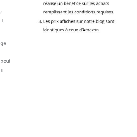
e
rt
rge
 peut
au