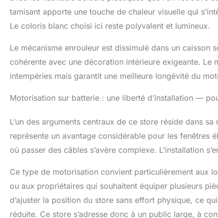
de la décoratio
tamisant apporte une touche de chaleur visuelle qui s’in
accompagnement
Le coloris blanc choisi ici reste polyvalent et lumineux.
produit, à la co
du client au pre
Le mécanisme enrouleur est dissimulé dans un caisson so
cohérente avec une décoration intérieure exigeante. Le m
intempéries mais garantit une meilleure longévité du mote
Motorisation sur batterie : une liberté d’installation — pour
L’un des arguments centraux de ce store réside dans sa mo
représente un avantage considérable pour les fenêtres él
où passer des câbles s’avère complexe. L’installation s’en
Ce type de motorisation convient particulièrement aux lo
ou aux propriétaires qui souhaitent équiper plusieurs 
d’ajuster la position du store sans effort physique, ce q
réduite. Ce store s’adresse donc à un public large, à con