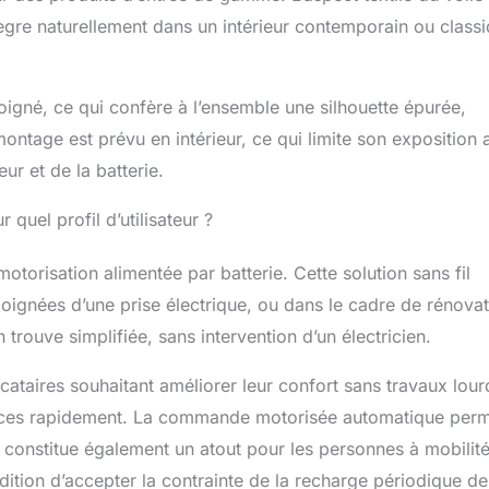
n de la maison, STORESDECO propose un service client et un
tègre naturellement dans un intérieur contemporain ou classi
 après-vente pour toute question ou tout problème lié au
mmande ou à la livraison, en plaçant toujours la satisfaction
mier plan.
igné, ce qui confère à l’ensemble une silhouette épurée,
ontage est prévu en intérieur, ce qui limite son exposition 
ur et de la batterie.
 quel profil d’utilisateur ?
torisation alimentée par batterie. Cette solution sans fil
oignées d’une prise électrique, ou dans le cadre de rénova
 trouve simplifiée, sans intervention d’un électricien.
cataires souhaitant améliorer leur confort sans travaux lour
pièces rapidement. La commande motorisée automatique per
ui constitue également un atout pour les personnes à mobilit
dition d’accepter la contrainte de la recharge périodique de