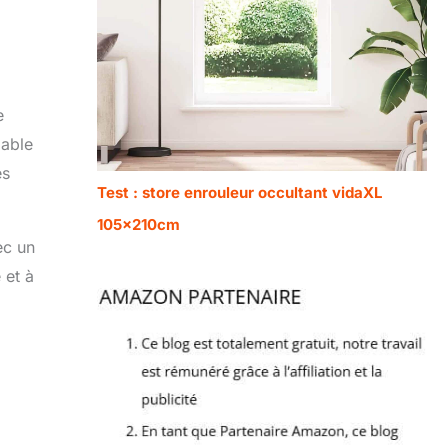
e
iable
es
Test : store enrouleur occultant vidaXL
105x210cm
ec un
 et à