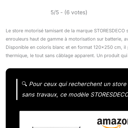
5/5 - (6 votes)
Le store motorisé tamisant de la marque STORESDECO se 
enrouleurs haut de gamme à motorisation sur batterie, avec
Disponible en coloris blanc et en format 120×250 cm, il pr
thermique, le tout sans câblage apparent. Un produit qui
🔍
Pour ceux qui recherchent un store mo
sans travaux, ce modèle STORESDECO m