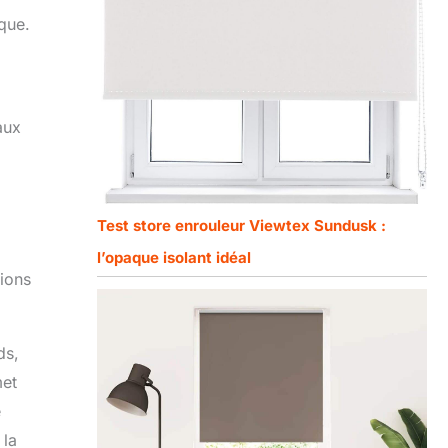
que.
aux
Test store enrouleur Viewtex Sundusk :
l’opaque isolant idéal
tions
ds,
met
é
 la