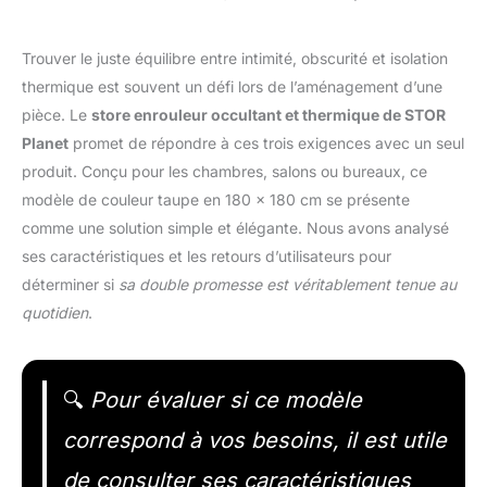
Trouver le juste équilibre entre intimité, obscurité et isolation
thermique est souvent un défi lors de l’aménagement d’une
pièce. Le
store enrouleur occultant et thermique de STOR
Planet
promet de répondre à ces trois exigences avec un seul
produit. Conçu pour les chambres, salons ou bureaux, ce
modèle de couleur taupe en 180 x 180 cm se présente
comme une solution simple et élégante. Nous avons analysé
ses caractéristiques et les retours d’utilisateurs pour
déterminer si
sa double promesse est véritablement tenue au
quotidien
.
🔍
Pour évaluer si ce modèle
correspond à vos besoins, il est utile
de consulter ses caractéristiques