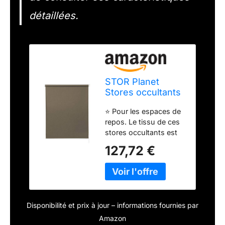
détaillées.
STOR Planet
Stores occultants
à Enrouleur
⭐ Pour les espaces de
occultant pour
repos. Le tissu de ces
Chambres à
stores occultants est
Coucher, Salon,
100 % polyester, c'est
Bureau - Stores
127,72 €
un tissu de qualité,
Thermiques -
lisse, disponible en
Taupe 180 x 180
différentes couleurs qui
cm
s'accordent à votre
décor. Les stores
Disponibilité et prix à jour – informations fournies par
occultants sont
parfaits pour créer des
Amazon