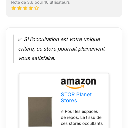
Note de 3.6 pour 10 utilisateurs
✅
Si l’occultation est votre unique
critère, ce store pourrait pleinement
vous satisfaire.
STOR Planet
Stores
occultants à
⭐ Pour les espaces
Enrouleur
de repos. Le tissu de
occultant pour
ces stores occultants
Chambres à