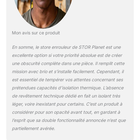
des détails. Ce sont
des stores
enroulables avec un
actionnement très
simple grâce à une
Mon avis sur ce produit
chaîne en plastique.
En outre, la chaînette
En somme, le store enrouleur de STOR Planet est une
peut être placée des
excellente option si votre priorité absolue est de créer
deux côtés. Les
une obscurité complète dans une pièce. Il remplit cette
supports sont
métalliques et ont
mission avec brio et s’installe facilement. Cependant, il
des garnitures en
est essentiel de tempérer vos attentes concernant ses
plastique qui
prétendues capacités d’isolation thermique. L’absence
apportent une
de revêtement technique dédié en fait un isolant très
meilleure esthétique
léger, voire inexistant pour certains. C’est un produit à
au store. Installation
facile. Vous pourrez
considérer pour son opacité avant tout, en gardant à
installer vos stores
l’esprit que sa double fonctionnalité annoncée n’est que
enrouleurs aussi bien
partiellement avérée.
au mur qu'au
plafond, rapidement