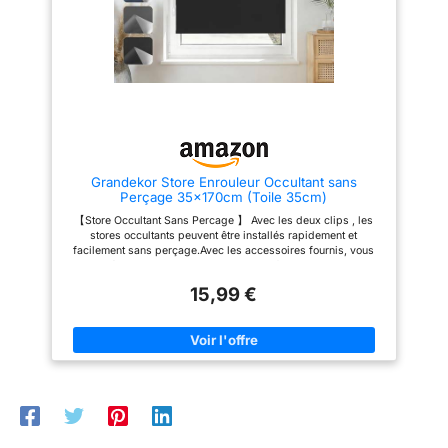
tissu est de la même couleur
tissu est de la même couleur
avez besoin pour
des deux côtés, ce qui lui
des deux côtés, ce qui lui
confère un aspect élégant, à
confère un aspect élégant, à
pouvoir installer les
l'intérieur comme à l'extérieur.
l'intérieur comme à l'extérieur.
stores facilement :
La dimension indiquée
La dimension indiquée
supports, vis,
concerne la largeur du tissu. En
concerne la largeur du tissu. En
incluant les équerres de
incluant les équerres de
instructions de
serrage, le store est 4 cm plus
serrage, le store est 4 cm plus
montage (français
large. Contenu de la livraison : 1
large. Contenu de la livraison : 1
x store occultant Klemmfix avec
x store occultant Klemmfix avec
non garanti). En
pattes de fixation de la même
pattes de fixation de la même
outre, nous incluons
couleur que le tissu, ainsi que
couleur que le tissu, ainsi que
toujours un dispositif
Grandekor Store Enrouleur Occultant sans
les vis et chevilles SONELLO
les vis et chevilles SONELLO
Perçage 35x170cm (Toile 35cm)
pour le montage mural. Nous
pour le montage mural. Nous
de sécurité enfant. ⭐
proposons des stores
proposons des stores
【Store Occultant Sans Percage 】 Avec les deux clips , les
Nettoyage facile : les
occultants dans les coloris
occultants dans les coloris
stores occultants peuvent être installés rapidement et
suivants : blanc, noir, brun,
suivants : blanc, noir, brun,
stores occultants se
facilement sans perçage.Avec les accessoires fournis, vous
crème, beige, gris, gris clair,
crème, beige, gris, gris clair,
nettoient facilement
pouvez également l'installer aussi au plafond ou au mur avec
rouge, vert, olive vert, violet et
rouge, vert, olive vert, violet et
perçage. Il convient également au salon, au bureau, à la
avec un chiffon
bleu foncé, dans des longueurs
bleu foncé, dans des longueurs
15,99 €
chambre d'enfant, à la chambre, au balcon, à la terrasse, etc.
de 100 cm, 130 cm, 150 cm et
de 100 cm, 130 cm, 150 cm et
légèrement humide.
【Protection Occultante Solaire】 Grâce au revêtement argenté,
210 cm et des largeurs de 25
210 cm et des largeurs de 25
le store enrouleur occultant s'assombrit presque à 100 % vous
Remarque importante
cm à 120 cm tous les 5 cm.
cm à 120 cm tous les 5 cm.
offre de l'intimité.Nos store occultant fenetre peuvent être
: la largeur indiquée
utilisés comme protection occultante pour les journées très
n'inclut pas les
chaudes et ensoleillées. 【Régulation de la température
ambiante】Le revêtement à l'arrière du store occultant
supports, c'est la
thermique offre une intimité supplémentaire, une protection
largeur du tissu. Avec
solaire et une protection UV en été et maintient la pièce au
chaud en hiver. Pour l'entretien, nous vous recommandons
les supports, le store
d'essuyer avec un chiffon humide. 【MESURE】Pour un rendu