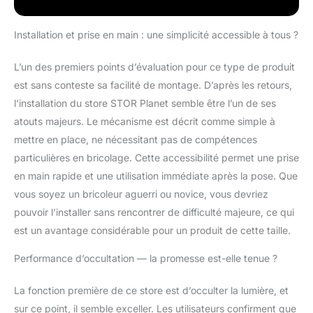
environnements
intimes et relaxants. Ils
s'intègrent
Installation et prise en main : une simplicité accessible à tous ?
parfaitement dans les
chambres, les bureaux,
L’un des premiers points d’évaluation pour ce type de produit
les salons... En outre,
est sans conteste sa facilité de montage. D’après les retours,
ces stores peuvent
l’installation du store STOR Planet semble être l’un de ses
remplacer les stores
extérieurs, occupant
atouts majeurs. Le mécanisme est décrit comme simple à
beaucoup moins
mettre en place, ne nécessitant pas de compétences
d'espace. ⭐ Nous
particulières en bricolage. Cette accessibilité permet une prise
prenons soin des
en main rapide et une utilisation immédiate après la pose. Que
détails. Ce sont des
stores enroulables
vous soyez un bricoleur aguerri ou novice, vous devriez
avec un actionnement
pouvoir l’installer sans rencontrer de difficulté majeure, ce qui
très simple grâce à une
est un avantage considérable pour un produit de cette taille.
chaîne en plastique. En
outre, la chaînette peut
Performance d’occultation — la promesse est-elle tenue ?
être placée des deux
côtés. Les supports
La fonction première de ce store est d’occulter la lumière, et
sont métalliques et ont
sur ce point, il semble exceller. Les utilisateurs confirment que
des garnitures en