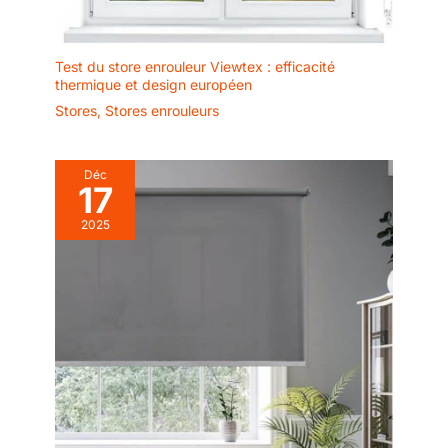
Test du store enrouleur Viewtex : efficacité
thermique et design européen
Stores
,
Stores enrouleurs
Déc
17
2025