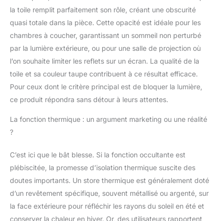
plastique qui apportent
la toile remplit parfaitement son rôle, créant une obscurité
une meilleure
quasi totale dans la pièce. Cette opacité est idéale pour les
esthétique au store.
chambres à coucher, garantissant un sommeil non perturbé
Installation facile. Vous
par la lumière extérieure, ou pour une salle de projection où
pourrez installer vos
stores enrouleurs aussi
l’on souhaite limiter les reflets sur un écran. La qualité de la
bien au mur qu'au
toile et sa couleur taupe contribuent à ce résultat efficace.
plafond, rapidement et
Pour ceux dont le critère principal est de bloquer la lumière,
facilement. Dans le
ce produit répondra sans détour à leurs attentes.
colis, vous trouverez
tout ce dont vous avez
La fonction thermique : un argument marketing ou une réalité
besoin pour pouvoir
?
installer les stores
facilement : supports,
vis, instructions de
C’est ici que le bât blesse. Si la fonction occultante est
montage (français non
plébiscitée, la promesse d’isolation thermique suscite des
garanti). En outre, nous
doutes importants. Un store thermique est généralement doté
incluons toujours un
d’un revêtement spécifique, souvent métallisé ou argenté, sur
dispositif de sécurité
enfant. ⭐ Nettoyage
la face extérieure pour réfléchir les rayons du soleil en été et
facile : les stores
conserver la chaleur en hiver. Or, des utilisateurs rapportent