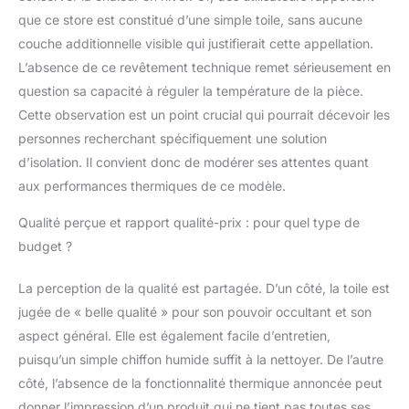
occultants se nettoient
que ce store est constitué d’une simple toile, sans aucune
facilement avec un
couche additionnelle visible qui justifierait cette appellation.
chiffon légèrement
L’absence de ce revêtement technique remet sérieusement en
humide. Remarque
importante : la largeur
question sa capacité à réguler la température de la pièce.
indiquée n'inclut pas
Cette observation est un point crucial qui pourrait décevoir les
les supports, c'est la
personnes recherchant spécifiquement une solution
largeur du tissu. Avec
d’isolation. Il convient donc de modérer ses attentes quant
les supports, le store
mesure 3 cm de plus
aux performances thermiques de ce modèle.
de large.
Qualité perçue et rapport qualité-prix : pour quel type de
budget ?
La perception de la qualité est partagée. D’un côté, la toile est
jugée de « belle qualité » pour son pouvoir occultant et son
aspect général. Elle est également facile d’entretien,
puisqu’un simple chiffon humide suffit à la nettoyer. De l’autre
côté, l’absence de la fonctionnalité thermique annoncée peut
donner l’impression d’un produit qui ne tient pas toutes ses