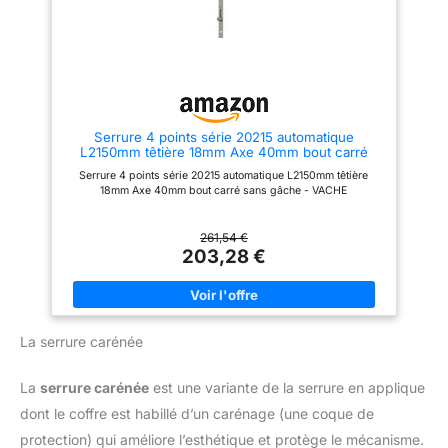
modèle peut être monté à
gauche, sur tout type de porte
(serrure longueur 2040 mm).
Les orifices de fixation au
cylindre et à la béquille
traversant sont adaptés à tout
type de rosace, ensemble
blindé et garniture sur plaque
160 ans d’expertise de la
Serrure 4 points série 20215 automatique
sécurité : La marque Vachette a
L2150mm têtière 18mm Axe 40mm bout carré
su innover en permanence pour
sans gâche - VACHETTE - 26769000
proposer des solutions
Serrure 4 points série 20215 automatique L2150mm têtière
adaptées au résidentiel et au
18mm Axe 40mm bout carré sans gâche - VACHE
tertiaire, en neuf comme en
rénovation, répondant aux
évolutions techniques et
261,54 €
réglementaires du marché.
203,28 €
Chez Vachette, nous vous
proposons une large gamme de
produits robustes et fiables qui
répondront à vos attentes pour
sécuriser et embellir votre
intérieur.
La serrure carénée
La
serrure carénée
est une variante de la serrure en applique
dont le coffre est habillé d’un carénage (une coque de
protection) qui améliore l’esthétique et protège le mécanisme.