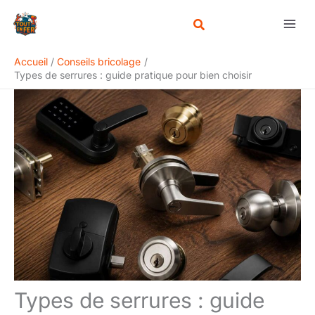
Aller
Rechercher
au
contenu
Accueil
Conseils bricolage
Types de serrures : guide pratique pour bien choisir
Types de serrures : guide