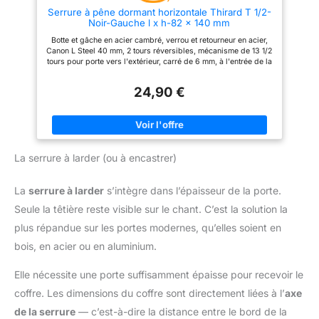
Serrure à pêne dormant horizontale Thirard T 1/2-
Noir-Gauche l x h-82 x 140 mm
Botte et gâche en acier cambré, verrou et retourneur en acier,
Canon L Steel 40 mm, 2 tours réversibles, mécanisme de 13 1/2
tours pour porte vers l'extérieur, carré de 6 mm, à l'entrée de la
clé et à la sortie du bouton en acier zingué, 1 clé Finition en
poudre noire granit.
24,90 €
La serrure à larder (ou à encastrer)
La
serrure à larder
s’intègre dans l’épaisseur de la porte.
Seule la têtière reste visible sur le chant. C’est la solution la
plus répandue sur les portes modernes, qu’elles soient en
bois, en acier ou en aluminium.
Elle nécessite une porte suffisamment épaisse pour recevoir le
coffre. Les dimensions du coffre sont directement liées à l’
axe
de la serrure
— c’est-à-dire la distance entre le bord de la