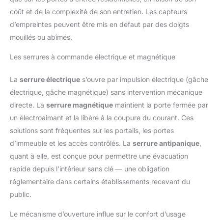
câblage nécessaire, remplacez simplement le cylindre
permet de consulter les
existant. Idéal pour maisons, appartements, bureaux, hôtels et
coût et de la complexité de son entretien. Les capteurs
journaux d’ouverture, méthodes
locations saisonnières. Remplacement des piles: La serrure
et utilisateurs, avec alertes de
biométrique utilise trois piles AAA 1,5V alcalines (durée de vie
d’empreintes peuvent être mis en défaut par des doigts
porte en temps réel. Ouverture à
jusqu’à 6 mois). En cas de batterie faible, déverrouillage
distance: La serrure intelligente
mouillés ou abîmés.
temporaire via USB-C (pas de fonction de charge).
prend en charge Bluetooth et
Notifications en temps réel: L’application smart lock permet de
ouverture à distance via
consulter les journaux d’ouverture, méthodes et utilisateurs,
passerelle. Portée Bluetooth : 5–
Les serrures à commande électrique et magnétique
avec alertes de porte en temps réel. Ouverture à distance: La
7 m. Avec la passerelle (vendue
serrure intelligente prend en charge Bluetooth et ouverture à
séparément), ouverture à
distance via passerelle. Portée Bluetooth : 5–7 m. Avec la
distance possible partout dans
La
serrure électrique
s’ouvre par impulsion électrique (gâche
passerelle (vendue séparément), ouverture à distance possible
le monde.
partout dans le monde.
électrique, gâche magnétique) sans intervention mécanique
directe. La
serrure magnétique
maintient la porte fermée par
un électroaimant et la libère à la coupure du courant. Ces
solutions sont fréquentes sur les portails, les portes
d’immeuble et les accès contrôlés. La
serrure antipanique
,
quant à elle, est conçue pour permettre une évacuation
rapide depuis l’intérieur sans clé — une obligation
réglementaire dans certains établissements recevant du
public.
Le mécanisme d’ouverture influe sur le confort d’usage