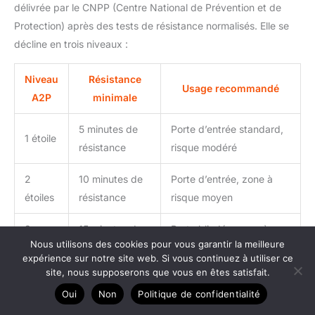
délivrée par le CNPP (Centre National de Prévention et de
Protection) après des tests de résistance normalisés. Elle se
décline en trois niveaux :
Niveau
Résistance
Usage recommandé
A2P
minimale
5 minutes de
Porte d’entrée standard,
1 étoile
résistance
risque modéré
2
10 minutes de
Porte d’entrée, zone à
étoiles
résistance
risque moyen
3
15 minutes de
Porte blindée, zone à
Nous utilisons des cookies pour vous garantir la meilleure
étoiles
résistance
risque élevé
expérience sur notre site web. Si vous continuez à utiliser ce
site, nous supposerons que vous en êtes satisfait.
La certification A2P s’applique aussi bien aux serrures
Oui
Non
Politique de confidentialité
complètes qu’aux cylindres seuls. Certains contrats