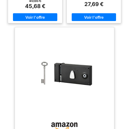
permettant une pose à droite ou
49,65 €
27,69 €
à gauche, s'adaptant à vos
45,68 €
besoins spécifiques
Dimensions et compatibilité :
Avec un axe de 85 mm et un
carré de 6 mm, elle s'intègre
parfaitement aux portes
standard, offrant une installation
facile et rapide Robustesse et
matériaux : Conçue avec un
coffre et une gâche en acier
cambré, ainsi qu'un pêne demi-
tour en alliage, cette serrure
assure une durabilité et une
résistance optimales Utilisation
simple : Le mécanisme à fouillot
et le pêne 1/2 tour permettent
une manipulation fluide et
sécurisée, idéale pour une
utilisation quotidienne sur vos
portes intérieures Garantie de 5
ans : Ce produit bénéficie d’une
garantie de 5 ans, gage de sa
qualité et de sa durabilité pour
une tranquillité d’esprit assurée