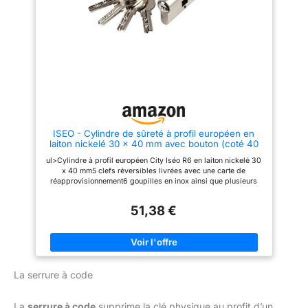
Garantie de 5 ans : Ce produit
praticité, obtenez une clé pour
bénéficie d’une garantie de 5
chaque membre de la famille
ans, gage de sa qualité et de sa
avec ce cylindre. Cet article est
durabilité pour une tranquillité
fourni avec 3 clés. Il est garanti
d’esprit assurée
2 ans 160 ans d’expertise de la
sécurité : La marque Vachette a
su innover en permanence pour
proposer des solutions
adaptées au résidentiel et au
tertiaire, en neuf comme en
rénovation, répondant aux
évolutions techniques et
ISEO - Cylindre de sûreté à profil européen en
réglementaires du marché.
laiton nickelé 30 x 40 mm avec bouton (coté 40
Chez Vachette, nous vous
mm) 'R6'
proposons une large gamme de
ul>Cylindre à profil européen City Iséo R6 en laiton nickelé 30
produits robustes et fiables qui
x 40 mm5 clefs réversibles livrées avec une carte de
répondront à vos attentes pour
réapprovisionnement6 goupilles en inox ainsi que plusieurs
sécuriser et embellir votre
contre-goupille bobine et diabolo anti-crochetageProtection
intérieur.
anti-perçage dans le stator et fonctionne avec un panneton DIN
51,38 €
en acier fritté incliné à 30°Bouton intérieur à texture soyeuse
agréable au touché [le bouton se trouve sur la partie de
La serrure à code
La
serrure à code
supprime la clé physique au profit d’un