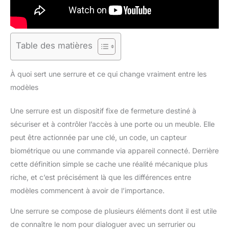
Table des matières
À quoi sert une serrure et ce qui change vraiment entre les
modèles
Une serrure est un dispositif fixe de fermeture destiné à
sécuriser et à contrôler l’accès à une porte ou un meuble. Elle
peut être actionnée par une clé, un code, un capteur
biométrique ou une commande via appareil connecté. Derrière
cette définition simple se cache une réalité mécanique plus
riche, et c’est précisément là que les différences entre
modèles commencent à avoir de l’importance.
Une serrure se compose de plusieurs éléments dont il est utile
de connaître le nom pour dialoguer avec un serrurier ou