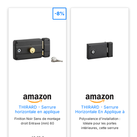
-8%
THIRARD - Serrure
THIRARD - Serrure
horizontale en applique
Horizontale En Applique à
double entrée à fouillot
Fouillot - Pour Porte
Finition Noir Sens de montage
Polyvalence d'installation :
pour porte d'entrée,
Intérieure - Réversible -
droit Entraxe (mm) 60
Idéale pour les portes
droit, 140x90mm, axe
Pêne 1/2 Tour - Axe 85
intérieures, cette serrure
60mm, noir, 3 clés
mm - Carré 6 mm - 110 x
THIRARD est réversible,
80 mm - Noir