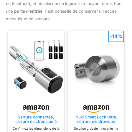
ou Bluetooth, et obsolescence logicielle à moyen terme. Pour
une
porte d’entrée
, il est conseillé de conserver un accès
mécanique de secours.
-14%
Serrure connectée,
Nuki Smart Lock Ultra,
serrure électronique à
serrure électronique
empreinte digitale,
avec Bluetooth, WiFi &
Confirmez les dimensions de la
Solution globale innovante : le
longueur réglable Smart
Matter, Intégration