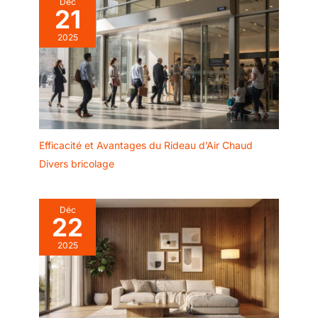
Déc
21
2025
Efficacité et Avantages du Rideau d’Air Chaud
Divers bricolage
Déc
22
2025