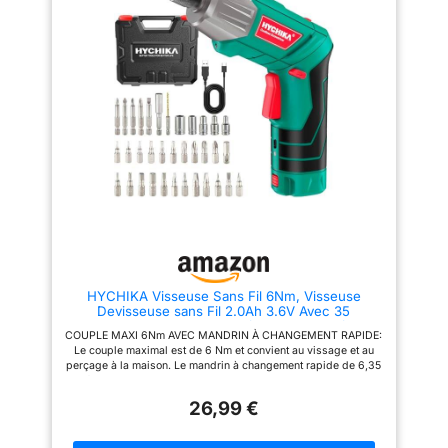
Les Batteries de Grande
visser jusqu’à 800 vis par
Capacité Sont la Base du
charge ou de percer 100 trous
Travail: 2* 2000mAh batteries
dans une planche de bois de
sont couplées avec un chargeur
40 mm d’épaisseur
rapide de 2,0Ah et sont
Transmission à 2 Vitesses
complètement chargées en une
Polyvalente - Réglez la vitesse
heure. La batterie a été testée
entre 0–400 tr/min et 0–1500
des milliers de fois en
tr/min pour un usage optimal en
laboratoire et vous n'avez pas à
vissage ou en perçage, idéal
vous soucier de la qualité de la
pour les projets DIY comme
batterie. La fonction de freinage
pour les tâches plus exigeantes
électronique protège
Arbre Flexible & Lumière LED -
efficacement la batterie et le
Comprend une rallonge
moteur dans des conditions de
d'embout flexible et une lumière
travail extrêmes. Excellent
LED intégrée pour faciliter le
Moteur Pour un Fonctionnement
travail dans les endroits
Stable: un moteur adaptatif de
sombres et étroits Moteur en
haute qualité avec un couple
Cuivre Pur Robuste - Le moteur
élevé de 42 nm garantit des
en cuivre pur offre 1,5 fois plus
HYCHIKA Visseuse Sans Fil 6Nm, Visseuse
performances élevées pour les
de puissance, perçant une
Devisseuse sans Fil 2.0Ah 3.6V Avec 35
entraînements de foreuse sans
planche de bois de 40 mm en
Accessoires, Lampe LED, Câble USB et Boîte de
fil. 25 + 1 réglage du couple et
seulement 8 secondes.
COUPLE MAXI 6Nm AVEC MANDRIN À CHANGEMENT RAPIDE:
Rangement, Pour la Réparation et le Bricolage
protection du couple, peut être
Résistant à la surcharge avec
Le couple maximal est de 6 Nm et convient au vissage et au
ajusté en fonction de la scène
une grande ventilation pour
perçage à la maison. Le mandrin à changement rapide de 6,35
pour éviter d'endommager les
éviter la surchauffe Design
mm facilite le remplacement des accessoires. Avec interrupteur
objets en raison d'un couple
Compact et Léger - Pesant
positif et négatif est facile pour l'installation et le retrait des vis
excessif; 2 vitesses: basse
seulement 1,27 kg, sa
26,99 €
LITHIUM 2,0 Ah: La batterie au lithium de 2,0 Ah offre une
vitesse (0 - 400RPM) haute
conception ergonomique
grande capacité et une durée de vie plus longue. Le câble de
vitesse (0 - 1600RPM)
garantit un confort optimal
charge micro USB conviennent à différents ports USB, tels que
Conception Réfléchie Des
même lors d'une utilisation