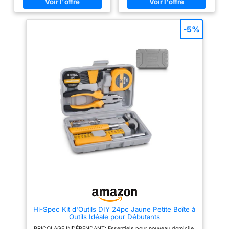
dépannages d'urgence, des
propriétaires ou aux bricoleurs
entretiens de base et des
débutants ; le tout dans une
projets du week-end
boîte à outils de la taille d'un
UTILISATION FACILE: Outils en
livre Marteau et clous : Un mini-
-5%
acier compacts, y compris un
marteau à griffes avec une
petit marteau, avec des
poignée antidérapante ; permet
poignées ergonomiques pour
un contrôle sûr et précis ; un kit
visser, ouvrir, installer et
pratique de clous et de vis pour
assembler PETIT & PRATIQUE:
les tableaux et les cadres à
Rangé dans une boîte à outils
accrocher au mur Câblage et
de la taille d'un livre pour le
coupe : Pince combinée de
rangement. Prenez-le et partez,
taille normale avec mini-
où que vous soyez CADEAU
couteaux intégrés ; idéale pour
IDÉAL: Que ce soit pour un
saisir, tordre et couper ; coupez
cadeau spécial pour femme ou
les fils, serrez les écrous et les
pour la fille bricoleuse, ce kit
boulons, tirez sur les clous Jeu
continue à donner
d'embouts de vissage et de
clés hexagonales de réparation
: Parfait pour l'assemblage de
meubles, l'installation de
luminaires, d'accessoires et
plus encore avec les clés Allen,
la poignée magnétique et les
embouts de tournevis
domestiques Mesurer et tester :
ruban à mesurer rétractable de
2 m pour les pièces et les
Hi-Spec Kit d'Outils DIY 24pc Jaune Petite Boîte à
espaces ; stylo à tension pour
Outils Idéale pour Débutants
tester en toute sécurité les
prises électriques domestiques
BRICOLAGE INDÉPENDANT: Essentiels pour nouveau domicile,