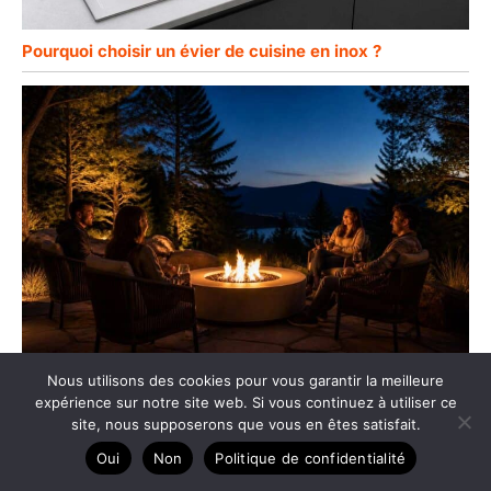
Pourquoi choisir un évier de cuisine en inox ?
Nous utilisons des cookies pour vous garantir la meilleure
expérience sur notre site web. Si vous continuez à utiliser ce
Pourquoi le brasero séduit autant les amateurs
site, nous supposerons que vous en êtes satisfait.
d’extérieur
Oui
Non
Politique de confidentialité