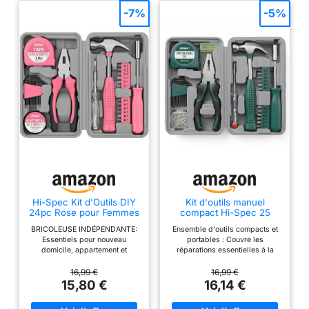
-7%
-5%
Hi-Spec Kit d'Outils DIY
Kit d'outils manuel
24pc Rose pour Femmes
compact Hi-Spec 25
Petite Boîte à Outils
pièces vert pour
BRICOLEUSE INDÉPENDANTE:
Ensemble d'outils compacts et
Idéale pour Débutantes
bricolage à domicile et au
Essentiels pour nouveau
portables : Couvre les
bureau
domicile, appartement et
réparations essentielles à la
résidence étudiante avec des
maison et au bureau et les
outils polyvalents pour chaque
réparations rapides de tous les
16,99 €
16,99 €
jour FEMME PRATIQUE:
jours ; un ensemble d'outils
15,80 €
16,14 €
Effectuez aisément des
ménagers prêt à être offert en
réparations simples, des
cadeau aux nouveaux