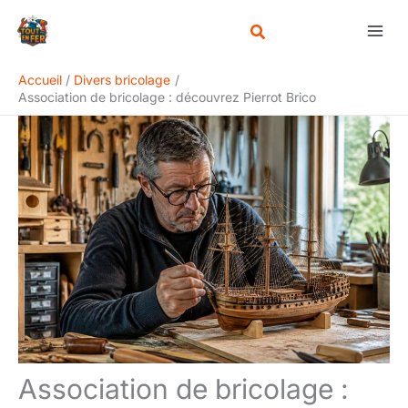
Aller
Rechercher
au
contenu
Accueil
Divers bricolage
Association de bricolage : découvrez Pierrot Brico
Association de bricolage :