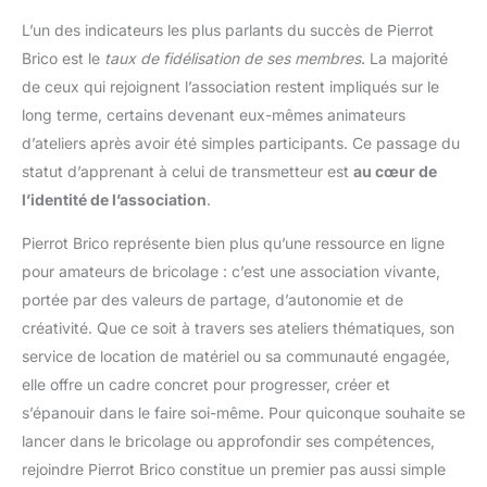
d'aluminium avec un processus CNC amélioré, notre porte-
L’un des indicateurs les plus parlants du succès de Pierrot
vélos est non seulement durable mais également antirouille
léger, ce qui peut assurer une durée de vie plus longue. Les
Brico est le
taux de fidélisation de ses membres
. La majorité
trous et les fentes de fixation des vis sont fixés sur le panneau
en bois avec des vis pour une utilisation facile dans les
de ceux qui rejoignent l’association restent impliqués sur le
véhicules/stationnements intérieurs, etc., une installation
rapide, compacte et pratique. 🚒 【Petit et léger】Support de
long terme, certains devenant eux-mêmes animateurs
Fourche de Bicyclette Taille environ 16,2 * 7,5 * 4 cm, porte-
d’ateliers après avoir été simples participants. Ce passage du
bagages à clip fixe pour fourche avant de vélo compact léger
et design spécial pour petite taille ne laissera pas votre voiture
statut d’apprenant à celui de transmetteur est
au cœur de
déformée, facile à transporter, aucun fardeau n'endommagera
la surface de votre voiture, un belle force de camp sans poids.
l’identité de l’association
.
Vous recevrez : 1 x support de fourche de vélo, 4 x paires
d'adaptateurs, 6 x vis. 🚴 【Facile à installer】Étapes
Pierrot Brico représente bien plus qu’une ressource en ligne
d'installation pratiques et simples,il suffit de quelques minutes
pour vous permettre d'utiliser rapidement et rapidement. Le
pour amateurs de bricolage : c’est une association vivante,
bloc de vélo à montage sur fourche peut être facilement installé
pour transporter votre vélo dans un camion, un SUV, un
portée par des valeurs de partage, d’autonomie et de
camping-car ou toute autre voiture possible. Il est
spécialement conçu pour ceux qui aiment faire du vélo à
créativité. Que ce soit à travers ses ateliers thématiques, son
l'extérieur, un cadeau parfait pour votre mari, votre petit ami,
service de location de matériel ou sa communauté engagée,
votre père, etc.
elle offre un cadre concret pour progresser, créer et
s’épanouir dans le faire soi-même. Pour quiconque souhaite se
lancer dans le bricolage ou approfondir ses compétences,
rejoindre Pierrot Brico constitue un premier pas aussi simple