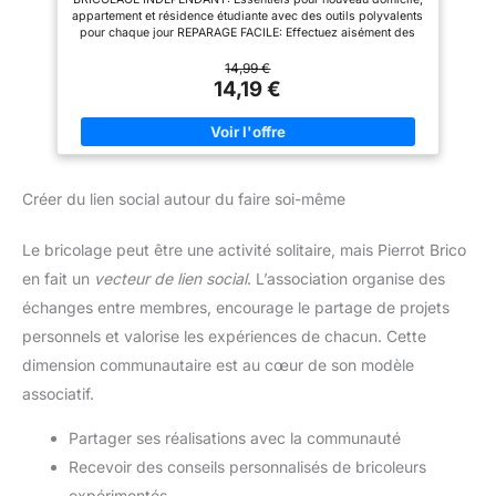
; mini-niveau à bulle pour
appartement et résidence étudiante avec des outils polyvalents
redresser les étagères et les
pour chaque jour REPARAGE FACILE: Effectuez aisément des
cadres
réparations simples, des dépannages d'urgence, des
entretiens de base et des projets du week-end UTILISATION
14,99 €
FACILE: Outils en acier compacts, y compris un petit marteau,
14,19 €
avec des poignées ergonomiques pour visser, ouvrir, installer
et assembler PETIT & PRATIQUE: Rangé dans une boîte à outils
de la taille d'un livre pour le rangement. Prenez-le et partez, où
que vous soyez CADEAU IDÉAL: Que ce soit pour un cadeau
spécial pour femme ou pour la fille bricoleuse, ce kit continue à
donner
Créer du lien social autour du faire soi-même
Le bricolage peut être une activité solitaire, mais Pierrot Brico
en fait un
vecteur de lien social
. L’association organise des
échanges entre membres, encourage le partage de projets
personnels et valorise les expériences de chacun. Cette
dimension communautaire est au cœur de son modèle
associatif.
Partager ses réalisations avec la communauté
Recevoir des conseils personnalisés de bricoleurs
expérimentés