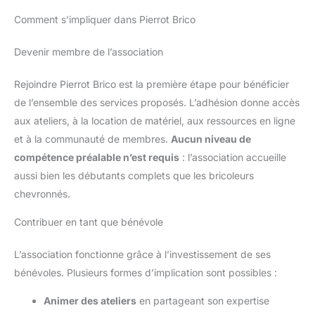
perçage dans le bois, le métal
et le plastique! Rejoignez -
Comment s’impliquer dans Pierrot Brico
Nnous et Profitez du Service
Impeccable du Club FAHEFANA:
Chaque client devient membre
Devenir membre de l’association
de fahfana. Nous offrons un
service de garantie gratuit à
chaque membre. Nous avons
Rejoindre Pierrot Brico est la première étape pour bénéficier
également une équipe de
service après - vente
de l’ensemble des services proposés. L’adhésion donne accès
professionnelle pour fournir des
conseils et un service après -
aux ateliers, à la location de matériel, aux ressources en ligne
vente. Nous prenons très au
et à la communauté de membres.
Aucun niveau de
sérieux les Précautions : 1.
Évitez de décharger
compétence préalable n’est requis
: l’association accueille
complètement la batterie.
L’utilisation alternée de
aussi bien les débutants complets que les bricoleurs
batteries de rechange est plus
efficace, préserve les cellules
chevronnés.
et prolonge la durée de vie de
la batterie ; 2. Stockez la
Contribuer en tant que bénévole
batterie dans un endroit frais et
sec, à l’abri des températures
extrêmes, afin de prolonger sa
L’association fonctionne grâce à l’investissement de ses
durée de vie ; 3. N’utilisez pas
ces batteries avec d’autres
bénévoles. Plusieurs formes d’implication sont possibles :
appareils afin d’éviter toute
surcharge.
Animer des ateliers
en partageant son expertise