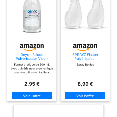
Onyx - Falcon
SPRAYZ Flacon
Pulvérisateur Vide -
Pulvérisateur
Rechargeable avec
Vaporisateur Vide
Format pratique de 500 mL
Spray Bottles
Étiquette - 500mL
Rechargeable Grand
avec pulvérisateur ergonomique
500ml (2-Pack)
pour une utilisation facile au
quotidien. Étiquette inscriptible
intégrée pour identifier
2,95 €
8,99 €
rapidement vos recettes et
préparations maison. Indicateur
de dosage pratique pour
réaliser des mélanges précis et
éviter le gaspillage. Utilisation
polyvalente : entretien de la
maison, cuisine, salle de bain,
voiture, jardinage et plus
encore. Conception robuste et