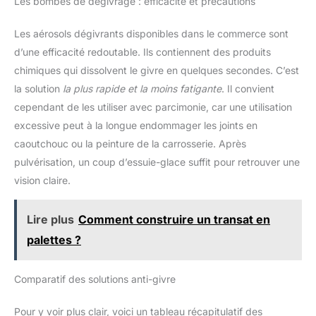
Les bombes de dégivrage : efficacité et précautions
Ainsi, il est rapidement à portée
de main lorsque vous en avez
besoin. Produit fabriqué en
Les aérosols dégivrants disponibles dans le commerce sont
Allemagne
d’une efficacité redoutable. Ils contiennent des produits
chimiques qui dissolvent le givre en quelques secondes. C’est
la solution
la plus rapide et la moins fatigante
. Il convient
cependant de les utiliser avec parcimonie, car une utilisation
excessive peut à la longue endommager les joints en
caoutchouc ou la peinture de la carrosserie. Après
pulvérisation, un coup d’essuie-glace suffit pour retrouver une
vision claire.
Lire plus
Comment construire un transat en
palettes ?
Comparatif des solutions anti-givre
Pour y voir plus clair, voici un tableau récapitulatif des