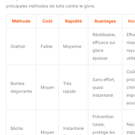
principales méthodes de lutte contre le givre.
Méthode
Coût
Rapidité
Avantages
Inc
Réutilisable,
Effo
efficace sur
risq
Grattoir
Faible
Moyenne
glace
rayu
épaisse
utili
Coût
Sans effort,
prod
Bombe
Très
Moyen
quasi
chim
dégivrante
rapide
instantané
imp
env
Prévention
totale,
Néc
Bâche
Instantané
Moyen
protège les
insta