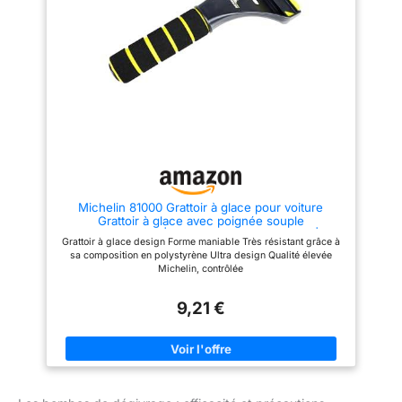
⭐️ 𝗣𝗼𝗶𝗻𝘁𝘀 𝗙𝗼𝗿𝘁𝘀: Idéal pour
étagées sur le dos, le grattoir à
pare-brise, vitres latérales et
glace NIGRIN est
rétroviseurs – rentre dans la
particulièrement efficace contre
boîte à gants, accessoire
les plaques de glace tenaces.
hivernal parfait et cadeau
Les grosses dents à l'arrière
pratique | Upgrade4cars 🏆
brisent même la glace la plus
upgrade now!
dure en un tour de main Doux
pour la vitre : un bon grattoir à
glace doit être dur pour la glace
mais doux pour la vitre. Le
grattoir à glace NIGRIN 2K
combine exactement cela. Le
plastique du grattoir à glace est
plus doux que le verre et ne
peut donc pas endommager la
Michelin 81000 Grattoir à glace pour voiture
vitre de la voiture. Il est donc
Grattoir à glace avec poignée souple
exclu de rayer le pare-brise
antidérapante | Grattoir à lame réversible |
CONFORTABLE : Le grattoir à
Grattoir à glace design Forme maniable Très résistant grâce à
Déferrant durable et stable pour fenêtres
glace comporte une poignée
sa composition en polystyrène Ultra design Qualité élevée
souple en caoutchouc doux et
Michelin, contrôlée
solide. La poignée ergonomique
souple offre plus de confort et
un meilleur maintien lors du
9,21 €
grattage. Cela rend le grattoir à
glace particulièrement
antidérapant et flexible à
manipuler. Pratique : le grattoir
à glace NIGRIN est maniable et
peu encombrant – par exemple
dans le plateau de la porte.