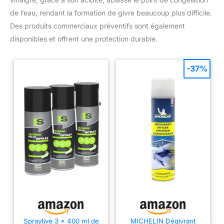
les travaux d'installation et de stockage en 15 secondes. Le sac
de l’eau, rendant la formation de givre beaucoup plus difficile.
de rangement inclus est pratique à plier et à ranger dans le
coffre.
Des produits commerciaux préventifs sont également
disponibles et offrent une protection durable.
-37%
Spraytive 3 x 400 ml de
MICHELIN Dégivrant