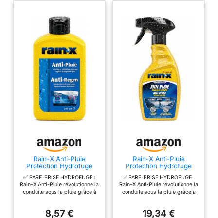
Rain-X Anti-Pluie
Rain-X Anti-Pluie
Protection Hydrofuge
Protection Hydrofuge
Innovante pour Pare-
Innovante pour Pare-
✅ PARE-BRISE HYDROFUGE :
✅ PARE-BRISE HYDROFUGE :
Brise - 200 ml
Brise - 500 ML
Rain-X Anti-Pluie révolutionne la
Rain-X Anti-Pluie révolutionne la
conduite sous la pluie grâce à
conduite sous la pluie grâce à
sa formule hydrophobe
sa formule hydrophobe
avancée. En appliquant ce
avancée. En appliquant ce
8,57 €
19,34 €
traitement sur le pare-brise, une
traitement sur le pare-brise, une