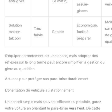
anti-givre
(le matin)
essuie-
veil
glaces
Moin
Solution
Économique,
Très
sur
maison
Rapide
facile à
faible
de g
(alcool)
préparer
épa
S’équiper correctement est une chose, mais adopter des
réflexes sur le long terme peut encore simplifier la gestion du
givre au quotidien.
Astuces pour protéger son pare-brise durablement
L’orientation du véhicule au stationnement
Un conseil simple mais souvent efficace : si possible, garez
votre voiture en orientant le pare-brise
vers l’est
. De cette