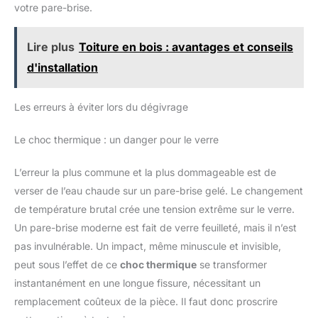
Großraumlimousine, DOKKER Pick-up, DUSTER, LODGY,
votre pare-brise.
LOGAN MCV II, SANDERO II, SANDERO III, DS 3, FIAT 500,
500e, 500L, 500X,
Lire plus
Toiture en bois : avantages et conseils
d'installation
Les erreurs à éviter lors du dégivrage
Le choc thermique : un danger pour le verre
L’erreur la plus commune et la plus dommageable est de
verser de l’eau chaude sur un pare-brise gelé. Le changement
de température brutal crée une tension extrême sur le verre.
Un pare-brise moderne est fait de verre feuilleté, mais il n’est
pas invulnérable. Un impact, même minuscule et invisible,
peut sous l’effet de ce
choc thermique
se transformer
instantanément en une longue fissure, nécessitant un
remplacement coûteux de la pièce. Il faut donc proscrire