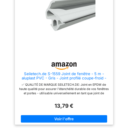
il assure également une
froid, au bruit et à la chaleur,
adhérence sur n’importe quelle
isolante, compressible,
surface matérielle. Une fois
imperméable et anti-moisissure.
installé, il peut être utilisé à des
【Avec colle forte】La bande
températures allant de -40°C à
d'étanchéité en caoutchouc
+90°C, offrant ainsi une
avec dos adhésif de grille
protection durable à vos portes
solide mis à jour n'est pas
et fenêtres. ✔【FACILE À
seulement particulièrement
UTILISER】Notre ruban en
adhésive et assure une
mousse d'étanchéité pour
adhérence sur n'importe quelle
portes et fenêtres est rapide et
surface du matériau. Il est
facile à installer, il suffit de le
imperméable et non démuant.
décoller et de le coller. Le joint
Après l'installation, il offre une
porte isolation peut être coupé à
protection à long terme. Résiste
la longueur souhaitée avec des
à des températures de -40°C à
ciseaux et peut être facilement
+90°C. 【Facile à utiliser】
plié pour s'adapter à n'importe
notre joint de fenêtre est exempt
Seiletech.de S-1559 Joint de fenêtre - 5 m -
quelle forme. Veuillez noter de
de solvants, montage rapide
aluplast PVC - Gris - Joint profilé coupe-froid -
nettoyer et sécher la surface
sans perçage ni vis. Le joint est
Joint d'étanchéité en caoutchouc - Joint
avant utilisation pour de
très simple, vous n'avez pas
✅ QUALITÉ DE MARQUE SEILETECH.DE: Joint en EPDM de
d'étanchéité en plastique
meilleures performances.
besoin d'outils sauf des
haute qualité pour assurer l'étanchéité durable de vos fenêtres
✔【LARGE APPLICATION】Ce
ciseaux. Avec les ciseaux,
et portes - utilisable universellement en tant que joint de
ruban isolant de porte est
placez la bande d'étanchéité à
fenêtre et de porte. Nos joints sont faits en EPDM, aussi de
largement utilisé dans
la bonne longueur, collez et
légères variations de taille sont possibles. ✅ MATÉRIAU: Joint
l'étanchéité des portes et
c'est prêt. 【Plus de choix】
13,79 €
en caoutchouc EPDM. Structure à cellules fermées avec
l'isolation des fenêtres, la
Plusieurs tailles, deux couleurs
revêtement - résistant aux UV et à l'humidité - longue durée de
protection des meubles,
(noir, blanc). Nos bandes
vie. ✅ CARACTERISTIQUES DE L'ARTICLE: Flexible, isolant
l'amortissement des chocs des
d'étanchéité autocollantes sont
thermique et acoustique idéal, économie en frais de chauffage,
équipements sportifs, de
livrées dans des sacs
résistant aux UV, résistant aux intempéries, longue durée de
nombreuses utilisations
refermables pour la prochaine
vie, bonne reprise élastique, surface lisse, facilement