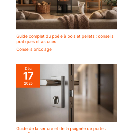
Guide complet du poêle à bois et pellets : conseils
pratiques et astuces
Conseils bricolage
Déc
17
2025
Guide de la serrure et de la poignée de porte :