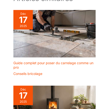
Déc
17
2025
Guide complet pour poser du carrelage comme un
pro
Conseils bricolage
Déc
17
2025