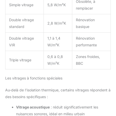
Obsolète, à
Simple vitrage
5,8 W/m²K
remplacer
Double vitrage
Rénovation
2,8 W/m²K
standard
basique
Double vitrage
1,1 à 1,4
Rénovation
VIR
W/m²K
performante
0,6 à 0,8
Zones froides,
Triple vitrage
W/m²K
BBC
Les vitrages à fonctions spéciales
Au-delà de l’isolation thermique, certains vitrages répondent à
des besoins spécifiques :
Vitrage acoustique
: réduit significativement les
nuisances sonores, idéal en milieu urbain