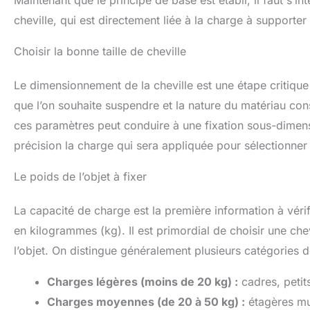
Maintenant que le principe de base est établi, il faut s’in
factor, on sent
vue d
cheville, qui est directement liée à la charge à supporter
précisément quand la
cheville est correctement
posée Les ergots anti-
Choisir la bonne taille de cheville
rotation empêchent la
cheville de tourner dans le
Le dimensionnement de la cheville est une étape critique
trou lors de l'installation
que l’on souhaite suspendre et la nature du matériau cons
ces paramètres peut conduire à une fixation sous-dimens
précision la charge qui sera appliquée pour sélectionner u
Le poids de l’objet à fixer
La capacité de charge est la première information à vérif
en kilogrammes (kg). Il est primordial de choisir une chev
l’objet. On distingue généralement plusieurs catégories 
Charges légères (moins de 20 kg) :
cadres, petit
Charges moyennes (de 20 à 50 kg) :
étagères mur