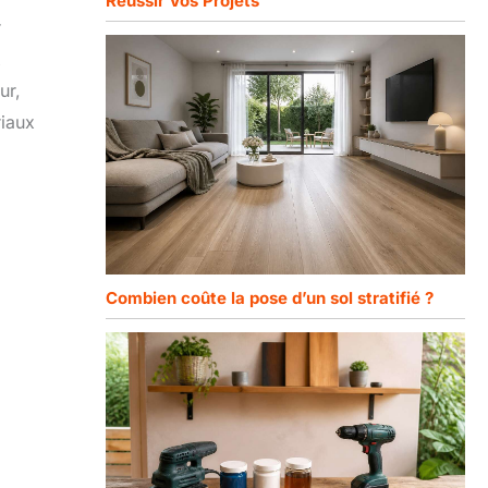
Réussir Vos Projets
r
x
ur,
riaux
Combien coûte la pose d’un sol stratifié ?