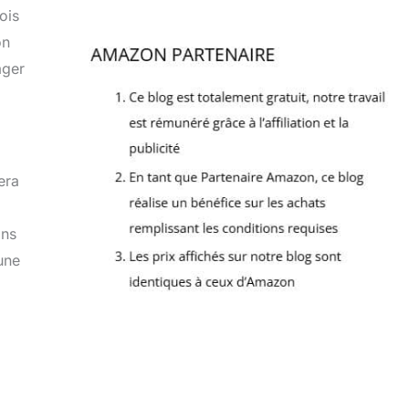
ois
on
ager
era
ans
une