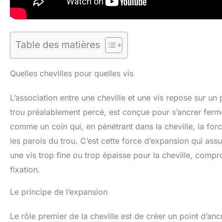
Table des matières
Quelles chevilles pour quelles vis
L’association entre une cheville et une vis repose sur u
trou préalablement percé, est conçue pour s’ancrer ferme
comme un coin qui, en pénétrant dans la cheville, la forc
les parois du trou. C’est cette force d’expansion qui ass
une vis trop fine ou trop épaisse pour la cheville, comp
fixation.
Le principe de l’expansion
Le rôle premier de la cheville est de créer un point d’anc