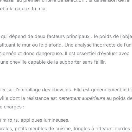
téresser au premier critère de sélection : la dimension de la
'ensemble en un
 et à la nature du mur.
coup d'œil.
 qui dépend de deux facteurs principaux : le poids de l’obje
tituant le mur ou le plafond. Une analyse incorrecte de l’un
ionnée et donc dangereuse. Il est essentiel d’évaluer avec
ne cheville capable de la supporter sans faillir.
ier sur l’emballage des chevilles. Elle est généralement ind
ille dont la résistance est
nettement supérieure
au poids d
de charges :
s miroirs, appliques lumineuses.
ales, petits meubles de cuisine, tringles à rideaux lourdes.