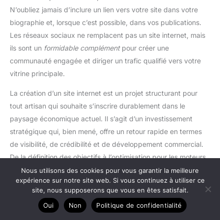
N’oubliez jamais d’inclure un lien vers votre site dans votre
biographie et, lorsque c’est possible, dans vos publications.
Les réseaux sociaux ne remplacent pas un site internet, mais
ils sont un
formidable complément
pour créer une
communauté engagée et diriger un trafic qualifié vers votre
vitrine principale.
La création d’un site internet est un projet structurant pour
tout artisan qui souhaite s’inscrire durablement dans le
paysage économique actuel. Il s’agit d’un investissement
stratégique qui, bien mené, offre un retour rapide en termes
de visibilité, de crédibilité et de développement commercial.
De la définition des objectifs à l’optimisation pour les moteurs
de recherche, chaque étape compte pour bâtir une présence
Nous utilisons des cookies pour vous garantir la meilleure
expérience sur notre site web. Si vous continuez à utiliser ce
en ligne solide et pérenne, reflet de la qualité de votre savoir-
site, nous supposerons que vous en êtes satisfait.
faire.
Oui
Non
Politique de confidentialité