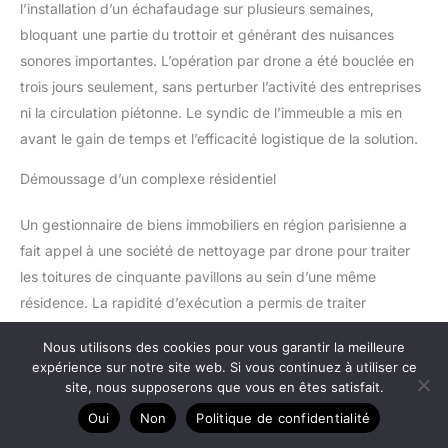
l’installation d’un échafaudage sur plusieurs semaines,
bloquant une partie du trottoir et générant des nuisances
sonores importantes. L’opération par drone a été bouclée en
trois jours seulement, sans perturber l’activité des entreprises
ni la circulation piétonne. Le syndic de l’immeuble a mis en
avant le gain de temps et l’efficacité logistique de la solution.
Démoussage d’un complexe résidentiel
Un gestionnaire de biens immobiliers en région parisienne a
fait appel à une société de nettoyage par drone pour traiter
les toitures de cinquante pavillons au sein d’une même
résidence. La rapidité d’exécution a permis de traiter
l’ensemble du lotissement en moins d’une semaine. Les
Nous utilisons des cookies pour vous garantir la meilleure
retours des résidents ont été extrêmement positifs,
expérience sur notre site web. Si vous continuez à utiliser ce
notamment concernant l’absence de bruit et de désagrément.
site, nous supposerons que vous en êtes satisfait.
Ce cas pratique illustre parfaitement la capacité du drone à
Oui
Non
Politique de confidentialité
gérer des projets de grande envergure de manière efficace et