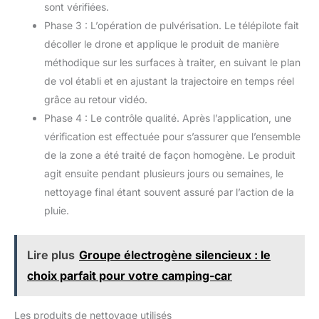
question.
sont vérifiées.
circulaire. Développer plus de possibilités, prendre des vidéo
aérienne incroyable et impressionnant. 【𝐏𝐨𝐬𝐢𝐭𝐢𝐨𝐧𝐧𝐞𝐦𝐞𝐧𝐭 𝐕𝐢𝐬𝐮𝐞𝐥
Phase 3 : L’opération de pulvérisation. Le télépilote fait
𝐎𝐩𝐭𝐢𝐪𝐮𝐞】SurgeFly offre une navigation optimisée vers le
drone, en combinaison avec des capteurs de positionnement
décoller le drone et applique le produit de manière
de vision vers le bas et un capteur TOF pour aider à obtenir un
méthodique sur les surfaces à traiter, en suivant le plan
positionnement de haute précision et un contrôle plus stable
lorsque vous volez dans un environnement sans GPS.
de vol établi et en ajustant la trajectoire en temps réel
【𝐀𝐦é𝐥𝐢𝐨𝐫𝐚𝐭𝐢𝐨𝐧 𝐂𝐨𝐧𝐭𝐢𝐧𝐮𝐞𝐥𝐥𝐞 & 𝐒𝐞𝐫𝐯𝐢𝐜𝐞 𝐆𝐚𝐫𝐚𝐧𝐭𝐢】La mise à
niveau logicielle FOTA est supportée pour tous les
grâce au retour vidéo.
micrologiciels du drone, Potensic va renouveller les
micrologiciels continuellement pour meilleur expériences de
Phase 4 : Le contrôle qualité. Après l’application, une
vol de Atom SE. Potensic offre 7 * 24 heures après-service,
vérification est effectuée pour s’assurer que l’ensemble
vous pouvez nous contacter à tout moment s'il y a n'importe
quel problème, nous allons vous offrir la solution satisfaire.
de la zone a été traité de façon homogène. Le produit
agit ensuite pendant plusieurs jours ou semaines, le
nettoyage final étant souvent assuré par l’action de la
pluie.
Lire plus
Groupe électrogène silencieux : le
choix parfait pour votre camping-car
Les produits de nettoyage utilisés