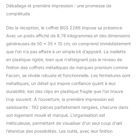
dents | Rallonge
Déballage et première impression : une promesse de
basculant 50 mm |
complétude
Rallonge, 100 mm | Joint
à cardan Porte-bits pour
embouts 6 mm | Douilles
Dès la réception, le coffret BGS 2286 impose sa présence.
à clé à douille, douze
Avec un poids affiché de 8,78 kilogrammes et des dimensions
pas, 4 - 4,5 - 5 - 5,5 et 6
généreuses de 50 x 35 x 10 cm, on comprend immédiatement
à 14 mm | Douilles pour
que l’on n’a pas affaire à un simple kit d’appoint. La mallette
clé, douze pans,
en plastique rigide, bien que n’atteignant pas le niveau de
longueur 50 mm, 4 à 10
mm | Douilles pour clé
finition des coffrets métalliques de marques premium comme
profil E E4 - E5 - E6 - E7
Facom, se révèle robuste et fonctionnelle. Les fermetures sont
- E8 | Douilles à embouts
métalliques, un détail qui inspire confiance quant à leur
cruciformes PH0 - PH1 -
durabilité, loin des clips en plastique fragile que l’on trouve
PH2 / PZ0 - PZ1 - PZ2 |
Douilles à embouts, fente
trop souvent. À l’ouverture, la première impression est
4 - 5,5 - 6,5 - 7 mm |
saisissante : 192 pièces parfaitement rangées, chacune dans
Douilles à embouts Profil
son logement moulé et marqué. L’organisation est
T (pour Torx) sans
méticuleuse, permettant de visualiser d’un seul coup d’œil
perçage frontal T8 - T9 -
T10 - T15 - T20 - T25 -
l’étendue des possibilités. Les outils, avec leur finition
T27 - T30 | Douilles à