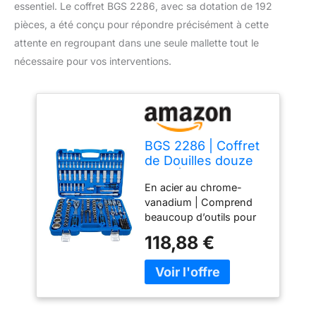
essentiel. Le coffret BGS 2286, avec sa dotation de 192
pièces, a été conçu pour répondre précisément à cette
attente en regroupant dans une seule mallette tout le
nécessaire pour vos interventions.
BGS 2286 | Coffret
de Douilles douze
pans | 6,3 mm (1/4")
En acier au chrome-
/ 10 mm (3/8") / 12,5
vanadium | Comprend
mm (1/2") | 192
beaucoup d’outils pour
pièces
automobiles | Étendue
118,88 €
de la livraison: Outils
avec carré 6,3 mm (1/4"):
Poignée coulissante |
Poignée rotative, 150 mm
| Cliquet réversible, 72