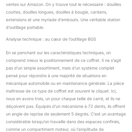
Outils avec carré 12,5
ventes sur Amazon. On y trouve tout le nécessaire : douilles
mm (1/2"): Cliquet
courtes, douilles longues, douilles à bougie, cardans,
réversible, 72 dents |
extensions et une myriade d’embouts. Une véritable station
Rallonge basculant 125
d’outillage portable.
mm | Rallonge basculant
250 mm | Joint à cardan
Analyse technique : au cœur de l’outillage BGS
| Adaptateur à poignée
coulissante pour rallonge
En se penchant sur les caractéristiques techniques, on
12,5 mm (1/2") 10 mm
(3/8") intérieur x 12,5 mm
comprend mieux le positionnement de ce coffret. Il ne s’agit
(1/2") extérieur | Porte-
pas d’un simple assortiment, mais d’un système complet
bits pour embouts 8 mm
pensé pour répondre à une majorité de situations en
| Douilles à clé à douille,
mécanique automobile ou en maintenance générale. La pièce
douze pans, 10 à 22 - 24
- 27 - 30 - 32 mm |
maîtresse de ce type de coffret est souvent le cliquet. Ici,
Douilles pour clé, douze
nous en avons trois, un pour chaque taille de carré, et ils ne
pans, longueur 75 mm,
déçoivent pas. Équipés d’un mécanisme à 72 dents, ils offrent
16 - 17 - 18 - 19 - 22 mm
un angle de reprise de seulement 5 degrés. C’est un avantage
| Douilles pour bougies
16 + 21 mm | Douilles
considérable lorsqu’on travaille dans des espaces confinés,
pour clé profil E E20 +
comme un compartiment moteur, où l’amplitude de