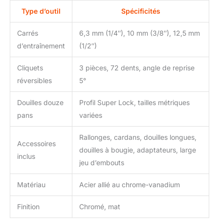
frontal T40 - T45 - T50 -
Type d’outil
Spécificités
T55 - T60 - T70 |
Embouts profil T (pour
Carrés
6,3 mm (1/4″), 10 mm (3/8″), 12,5 mm
Torx) avec perçage
d’entraînement
(1/2″)
frontal TH40 - TH45 -
TH50 - TH55 - TH60 -
Cliquets
3 pièces, 72 dents, angle de reprise
TH70 | Embouts six pans
réversibles
5°
creux 7 - 8 - 10 - 12 - 14
mm | Embouts
cruciformes PH3 - PH4 /
Douilles douze
Profil Super Lock, tailles métriques
PZ3 - PZ4 | Embouts
pans
variées
fente 8 - 10 - 12 mm |
Jeu de clés coudées six
Rallonges, cardans, douilles longues,
pans creux 1 - 1,5 - 2 -
Accessoires
douilles à bougie, adaptateurs, large
2,5 - 3 - 4 - 4,5 mm
inclus
jeu d’embouts
Matériau
Acier allié au chrome-vanadium
Finition
Chromé, mat