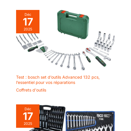
T55 - T60 - T70 |
Embouts profil T (pour
Déc
Torx) avec perçage
17
frontal TH40 - TH45 -
TH50 - TH55 - TH60 -
2025
TH70 | Embouts six pans
creux 7 - 8 - 10 - 12 - 14
mm | Embouts
cruciformes PH3 - PH4 /
PZ3 - PZ4 | Embouts
fente 8 - 10 - 12 mm |
Jeu de clés coudées six
pans creux 1 - 1,5 - 2 -
Test : bosch set d’outils Advanced 132 pcs,
l’essentiel pour vos réparations
2,5 - 3 - 4 - 4,5 mm
Coffrets d'outils
Déc
17
2025