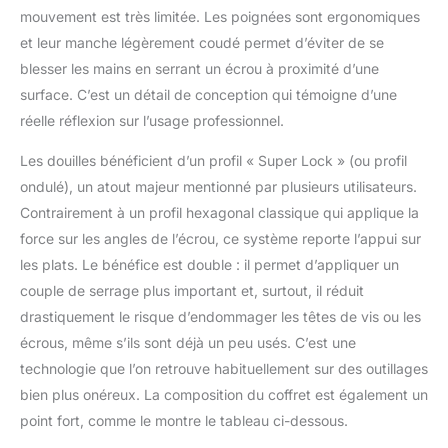
E24 | Embouts avec
mouvement est très limitée. Les poignées sont ergonomiques
entraînement six pans
et leur manche légèrement coudé permet d’éviter de se
extérieurs 6 mm:
blesser les mains en serrant un écrou à proximité d’une
Embouts Profil T (pour
Torx) sans perçage
surface. C’est un détail de conception qui témoigne d’une
frontal T5 - T6 - T7
réelle réflexion sur l’usage professionnel.
Embouts profil T (pour
Torx) avec perçage
Les douilles bénéficient d’un profil « Super Lock » (ou profil
frontal TS7 - TS10 - TS15
ondulé), un atout majeur mentionné par plusieurs utilisateurs.
- TS20 - TS25 - TS27 -
Contrairement à un profil hexagonal classique qui applique la
TS30 - TS40 - TS45 |
Embouts profil cannelé
force sur les angles de l’écrou, ce système reporte l’appui sur
(pour RIBE) RM5 - RM6 -
les plats. Le bénéfice est double : il permet d’appliquer un
RM7 - RM8 - RM9 |
couple de serrage plus important et, surtout, il réduit
Embouts denture
drastiquement le risque d’endommager les têtes de vis ou les
multiple intérieure (pour
XZN) M5 - M6 - M8 |
écrous, même s’ils sont déjà un peu usés. C’est une
Embouts avec
technologie que l’on retrouve habituellement sur des outillages
entraînement six pans
bien plus onéreux. La composition du coffret est également un
extérieurs 8 mm:
point fort, comme le montre le tableau ci-dessous.
Embouts profil T (pour
Torx) sans perçage