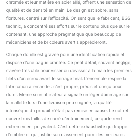
chromée et leur matière en acier allié, offrent une sensation de
embouts Profil T (pour
qualité et de densité en main. Le design est sobre, sans
Torx) avec perçage T6 -
fioritures, centré sur l’efficacité. On sent que le fabricant, BGS
TH8 - TH9 - TH10 - TH15
- TH20 - TH25 - TH27 -
technic, a concentré ses efforts sur le contenu plus que sur le
TH30 | Douilles à
contenant, une approche pragmatique que beaucoup de
embouts six pans creux
mécaniciens et de bricoleurs avertis apprécieront.
3 - 4 - 5 - 6 mm Outils
avec carré 10 mm (3/8"):
Chaque douille est gravée pour une identification rapide et
Cliquet réversible, 72
dispose d’une bague crantée. Ce petit détail, souvent négligé,
dents | Rallonge
s’avère très utile pour visser ou dévisser à la main les premiers
basculant 125 mm | Joint
à cardan | Porte-bits
filets d’un écrou avant le serrage final. L’ensemble respire la
pour embouts 8 mm |
fabrication allemande : c’est propre, précis et conçu pour
Douilles pour clé, douze
durer. Même si un utilisateur a signalé un léger dommage sur
pans, 10 à 19 mm |
la mallette lors d’une livraison peu soignée, la qualité
Douilles pour clé, douze
pans, longueur 60 mm,
intrinsèque du produit n’était pas remise en cause. Le coffret
10 à 15 mm | Douilles
couvre trois tailles de carré d’entraînement, ce qui le rend
pour clé profil E E10 - E11
extrêmement polyvalent. C’est cette exhaustivité qui frappe
- E12 - E 14 - E16 - E18 |
d’emblée et qui justifie son classement parmi les meilleures
Douilles pour bougies 18