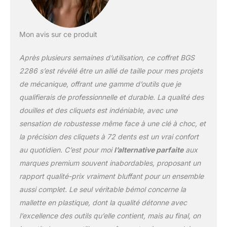
cruciformes PH0 - PH1 -
PH2 / PZ0 - PZ1 - PZ2 |
Douilles à embouts, fente
Mon avis sur ce produit
4 - 5,5 - 6,5 - 7 mm |
Douilles à embouts Profil
Après plusieurs semaines d’utilisation, ce coffret BGS
T (pour Torx) sans
perçage frontal T8 - T9 -
2286 s’est révélé être un allié de taille pour mes projets
T10 - T15 - T20 - T25 -
de mécanique, offrant une gamme d’outils que je
T27 - T30 | Douilles à
qualifierais de professionnelle et durable. La qualité des
embouts Profil T (pour
douilles et des cliquets est indéniable, avec une
Torx) avec perçage T6 -
TH8 - TH9 - TH10 - TH15
sensation de robustesse même face à une clé à choc, et
- TH20 - TH25 - TH27 -
la précision des cliquets à 72 dents est un vrai confort
TH30 | Douilles à
au quotidien. C’est pour moi
l’alternative parfaite
aux
embouts six pans creux
marques premium souvent inabordables, proposant un
3 - 4 - 5 - 6 mm Outils
avec carré 10 mm (3/8"):
rapport qualité-prix vraiment bluffant pour un ensemble
Cliquet réversible, 72
aussi complet. Le seul véritable bémol concerne la
dents | Rallonge
mallette en plastique, dont la qualité détonne avec
basculant 125 mm | Joint
l’excellence des outils qu’elle contient, mais au final, on
à cardan | Porte-bits