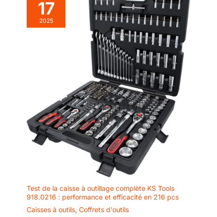
17
TS30 - TS40 - TS45 | Embouts
extérieurs 6 mm:
profil cannelé (pour RIBE) RM5
- RM6 - RM7 - RM8 - RM9 |
Embouts Profil T (pour
2025
Embouts denture multiple
Torx) sans perçage
intérieure (pour XZN) M5 - M6 -
frontal T5 - T6 - T7
M8 | Embouts avec
entraînement six pans
Embouts profil T (pour
extérieurs 8 mm: Embouts profil
Torx) avec perçage
T (pour Torx) sans perçage
frontal T40 - T45 - T50 - T55 -
frontal TS7 - TS10 - TS15
T60 - T70 | Embouts profil T
- TS20 - TS25 - TS27 -
(pour Torx) avec perçage
TS30 - TS40 - TS45 |
frontal TH40 - TH45 - TH50 -
TH55 - TH60 - TH70 | Embouts
Embouts profil cannelé
six pans creux 7 - 8 - 10 - 12 -
(pour RIBE) RM5 - RM6 -
14 mm | Embouts cruciformes
PH3 - PH4 / PZ3 - PZ4 |
RM7 - RM8 - RM9 |
Embouts fente 8 - 10 - 12 mm |
Embouts denture
Jeu de clés coudées six pans
multiple intérieure (pour
creux 1 - 1,5 - 2 - 2,5 - 3 - 4 -
4,5 mm
XZN) M5 - M6 - M8 |
Embouts avec
entraînement six pans
extérieurs 8 mm:
Test de la caisse à outillage complète KS Tools
Embouts profil T (pour
918.0216 : performance et efficacité en 216 pcs
Torx) sans perçage
Caisses à outils
,
Coffrets d'outils
frontal T40 - T45 - T50 -