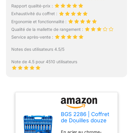
Rapport qualité-prix :
Exhaustivité du coffret :
Ergonomie et fonctionnalité :
Qualité de la mallette de rangement :
Service après-vente :
Notes des utilisateurs 4.5/5
Note de 4.5 pour 4510 utilisateurs
BGS 2286 | Coffret
de Douilles douze
pans | 6,3 mm (1/4")
En acier au chrome-
/ 10 mm (3/8") / 12,5