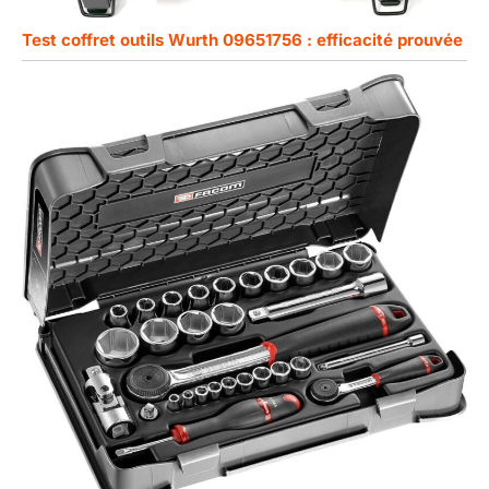
Test coffret outils Wurth 09651756 : efficacité prouvée