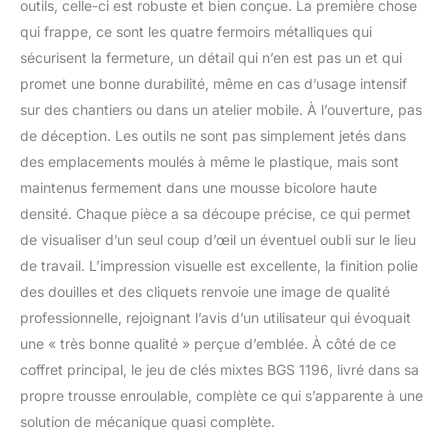
outils, celle-ci est robuste et bien conçue. La première chose
facile d'utilisation : Grâce
qui frappe, ce sont les quatre fermoirs métalliques qui
à son profil FlankTraction
les douilles sont facile à
sécurisent la fermeture, un détail qui n’en est pas un et qui
utiliser, son Angle de
promet une bonne durabilité, même en cas d’usage intensif
rétrogradation est de 5
sur des chantiers ou dans un atelier mobile. À l’ouverture, pas
degrés. Le raccord
de déception. Les outils ne sont pas simplement jetés dans
hexagonal permet des
arrachements lourds et
des emplacements moulés à même le plastique, mais sont
répond aux différents
maintenus fermement dans une mousse bicolore haute
besoins de mécanique
densité. Chaque pièce a sa découpe précise, ce qui permet
des professionnels et
de visualiser d’un seul coup d’œil un éventuel oubli sur le lieu
des bricoleurs produit 1:
Pour les professionnels
de travail. L’impression visuelle est excellente, la finition polie
et les bricoleurs :
des douilles et des cliquets renvoie une image de qualité
Bénéficiez du meilleur
professionnelle, rejoignant l’avis d’un utilisateur qui évoquait
rapport qualité-prix pour
une « très bonne qualité » perçue d’emblée. À côté de ce
un outillage alliant
qualité, robustesse,
coffret principal, le jeu de clés mixtes BGS 1196, livré dans sa
esthétique, performance,
propre trousse enroulable, complète ce qui s’apparente à une
technologie et confort.
solution de mécanique quasi complète.
Le coffret de rangement