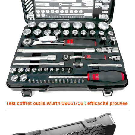
Test coffret outils Wurth 09651756 : efficacité prouvée