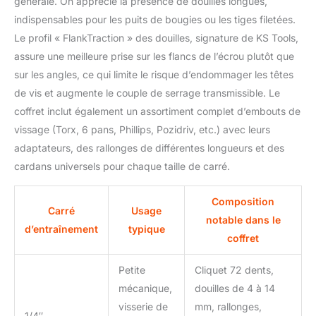
générale. On apprécie la présence de douilles longues,
3113-A produit 2: forgé à
indispensables pour les puits de bougies ou les tiges filetées.
chaud produit 2: chromé,
Le profil « FlankTraction » des douilles, signature de KS Tools,
têtes polies brillantes
assure une meilleure prise sur les flancs de l’écrou plutôt que
sur les angles, ce qui limite le risque d’endommager les têtes
de vis et augmente le couple de serrage transmissible. Le
coffret inclut également un assortiment complet d’embouts de
vissage (Torx, 6 pans, Phillips, Pozidriv, etc.) avec leurs
adaptateurs, des rallonges de différentes longueurs et des
cardans universels pour chaque taille de carré.
Composition
Carré
Usage
notable dans le
d’entraînement
typique
coffret
Petite
Cliquet 72 dents,
mécanique,
douilles de 4 à 14
visserie de
mm, rallonges,
1/4″