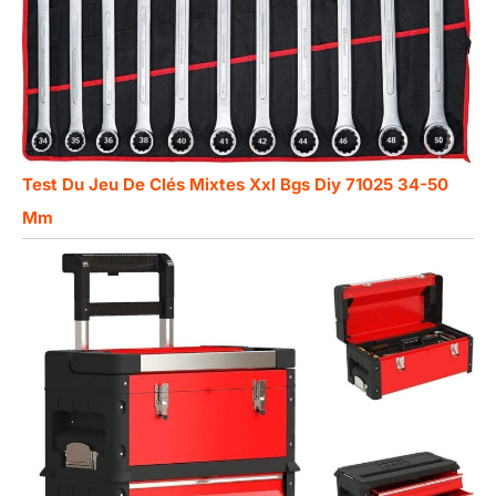
Test Du Jeu De Clés Mixtes Xxl Bgs Diy 71025 34-50
Mm