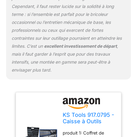
rapidement la douille
Cependant, il faut rester lucide sur la solidité à long
exacte pour votre travail
terme : si l’ensemble est parfait pour le bricoleur
en cours en vous
occasionnel ou l’entretien mécanique de base, les
proposant un outillage
très complet de 195
professionnels ou ceux qui exercent de fortes
douilles et accessoires
contraintes sur leur outillage pourraient en atteindre les
produit 1: Grande variété
limites. C’est un
excellent investissement de départ
,
: Retrouvez un choix de
mais il faut garder à l’esprit que pour des travaux
195 pièces différentes en
intensifs, une montée en gamme sera peut-être à
finition chromée satinée
de notre gamme
envisager plus tard.
ULTIMATE composée
d’outils robustes,
esthétiques et astucieux.
Ce coffret représente un
composant essentiel de
l'équipement de tout
bricoleur et professionnel
KS Tools 917.0795 -
de la mécanique produit
Caisse à Outils
2: En acier au chrome-
Complète en
vanadium produit 2: DIN
produit 1: Coffret de
Coffret Douille de