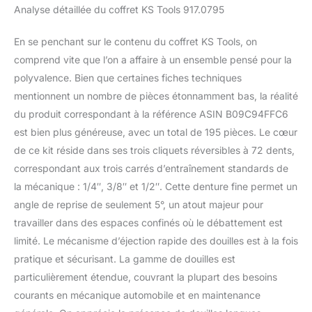
vous aidera à trouver
Analyse détaillée du coffret KS Tools 917.0795
rapidement la douille
exacte pour votre travail
En se penchant sur le contenu du coffret KS Tools, on
en cours en vous
comprend vite que l’on a affaire à un ensemble pensé pour la
proposant un outillage
très complet de 195
polyvalence. Bien que certaines fiches techniques
douilles et accessoires
mentionnent un nombre de pièces étonnamment bas, la réalité
produit 1: Grande variété
du produit correspondant à la référence ASIN B09C94FFC6
: Retrouvez un choix de
est bien plus généreuse, avec un total de 195 pièces. Le cœur
195 pièces différentes en
finition chromée satinée
de ce kit réside dans ses trois cliquets réversibles à 72 dents,
de notre gamme
correspondant aux trois carrés d’entraînement standards de
ULTIMATE composée
la mécanique : 1/4″, 3/8″ et 1/2″. Cette denture fine permet un
d’outils robustes,
angle de reprise de seulement 5°, un atout majeur pour
esthétiques et astucieux.
Ce coffret représente un
travailler dans des espaces confinés où le débattement est
composant essentiel de
limité. Le mécanisme d’éjection rapide des douilles est à la fois
l'équipement de tout
pratique et sécurisant. La gamme de douilles est
bricoleur et professionnel
particulièrement étendue, couvrant la plupart des besoins
de la mécanique produit
courants en mécanique automobile et en maintenance
2: En acier au chrome-
vanadium produit 2: DIN