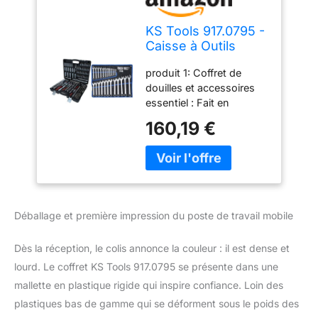
KS Tools 917.0795 -
Caisse à Outils
Complète en
produit 1: Coffret de
Coffret Douille de
douilles et accessoires
1/4", 3/8" et 1/2" &
essentiel : Fait en
BGS 1196 | Jeu de
chrome vanadium de
clés mixtes | 6-32
160,19 €
haute qualité, ce jeu de
mm
douilles et d’embouts de
195 pièces se compose
de nombreux supports à
douille avec raccords
carrés de 1/4", 3/8" et
Déballage et première impression du poste de travail mobile
1/2" en acier au chrome
vanadium. Durable, ses
Dès la réception, le colis annonce la couleur : il est dense et
pièces ne se déforment
pas et résistent
lourd. Le coffret KS Tools 917.0795 se présente dans une
merveilleusement bien
mallette en plastique rigide qui inspire confiance. Loin des
aux rayures et aux chocs
plastiques bas de gamme qui se déforment sous le poids des
produit 1: Pratique et