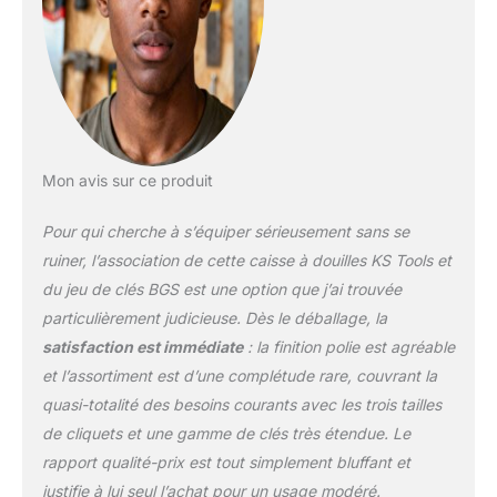
facile d'utilisation : Grâce
à son profil FlankTraction
les douilles sont facile à
utiliser, son Angle de
rétrogradation est de 5
degrés. Le raccord
hexagonal permet des
arrachements lourds et
Mon avis sur ce produit
répond aux différents
besoins de mécanique
Pour qui cherche à s’équiper sérieusement sans se
des professionnels et
des bricoleurs produit 1:
ruiner, l’association de cette caisse à douilles KS Tools et
Pour les professionnels
du jeu de clés BGS est une option que j’ai trouvée
et les bricoleurs :
particulièrement judicieuse. Dès le déballage, la
Bénéficiez du meilleur
satisfaction est immédiate
: la finition polie est agréable
rapport qualité-prix pour
un outillage alliant
et l’assortiment est d’une complétude rare, couvrant la
qualité, robustesse,
quasi-totalité des besoins courants avec les trois tailles
esthétique, performance,
de cliquets et une gamme de clés très étendue. Le
technologie et confort.
rapport qualité-prix est tout simplement bluffant et
Le coffret de rangement
vous aidera à trouver
justifie à lui seul l’achat pour un usage modéré.