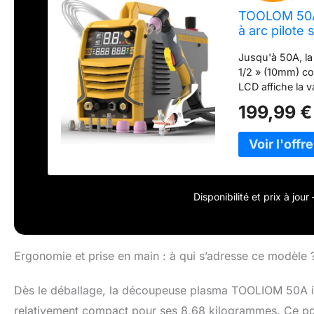
TOOLOM 50A
à arc pilot
20mm fir Con
Jusqu'à 50A, la
1/2 » (10mm) co
LCD affiche la v
Peut régler la p
199,99 €
de filtre à air a
compresseur d'ai
fastidieuse. Le
pour refroidir l
d'usure. Vous 
travail confort
Disponibilité et prix à jou
à 230V.
Ergonomie et prise en main : à qui s’adresse ce modèle 
Dès le déballage, la découpeuse plasma TOOLIOM 50A i
relativement compact pour ses 8,68 kilogrammes. Ce pos