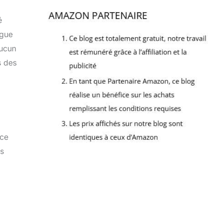
é
ngue
aucun
s des
nce
ns