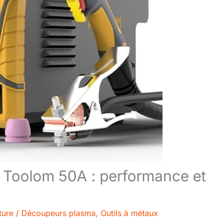
 Toolom 50A : performance et
ture
/
Découpeurs plasma
,
Outils à métaux