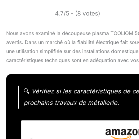
4.7/5 - (8 votes)
Nous avons examiné la découpeuse plasma TOOLIOM 50A, 
avertis. Dans un marché où la fiabilité électrique fait 
une utilisation simplifiée sur des installations domestiq
caractéristiques techniques sont en adéquation avec vos
🔍
Vérifiez si les caractéristiques de
prochains travaux de métallerie.