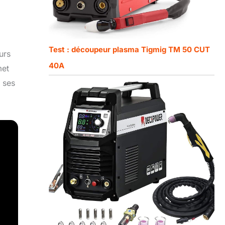
Test : découpeur plasma Tigmig TM 50 CUT
urs
40A
met
i ses