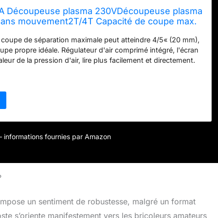
 Découpeuse plasma 230VDécoupeuse plasma
e sans mouvement2T/4T Capacité de coupe max.
vient pour les tôles peintes et la rouille volante
 coupe de séparation maximale peut atteindre 4/5« (20 mm),
upe propre idéale. Régulateur d'air comprimé intégré, l'écran
aleur de la pression d'air, lire plus facilement et directement.
ression d'air par le régulateur. Avec un plug-in de connexion
vec 1/4''-rapide, il peut utiliser pour se connecter avec
r directement, aider à se débarrasser de l'installation
 temps de post-soufflage peut être réglé de 5 à 8 secondes
a tête de soudage et prolonger la durée de vie des pièces
pouvez également choisir 2T/4T pour une expérience de
able. La pression recommandée se situe entre 55psi (0,38Mpa)
r – informations fournies par Amazon
?
mpose un sentiment de robustesse, malgré un format
te s’oriente manifestement vers les bricoleurs amateurs