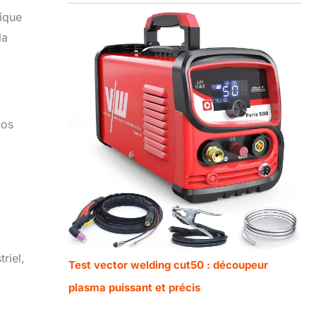
nique
la
nos
riel,
Test vector welding cut50 : découpeur
plasma puissant et précis