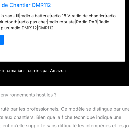
o de Chantier DMR112
io sans fil|radio a batterie|radio 18 V|radio de chantier|radio
 bluetooth|radio pas cher|radio robuste|RAdio DAB|Radio
 plus|radio DMR112|DMR112
r – informations fournies par Amazon
 environnements hostiles ?
scruté par les professionnels. Ce modèle se distingue par un
s aux chantiers. Bien que la fiche technique indique une
èlent qu’elle supporte sans difficulté les intempéries et les j