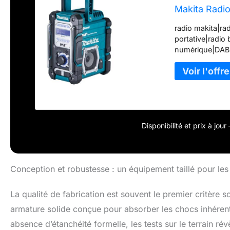
Makita Radi
radio makita|rad
portative|radio
numérique|DAB
Disponibilité et prix à jou
Conception et robustesse : un équipement taillé pour les
La qualité de fabrication est souvent le premier critère 
armature solide conçue pour absorber les chocs inhérent
absence d’étanchéité formelle, les tests sur le terrain rév