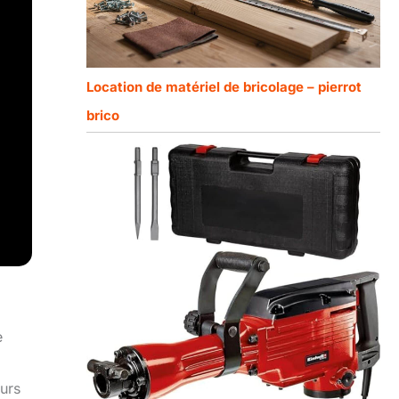
Location de matériel de bricolage – pierrot
brico
e
ours