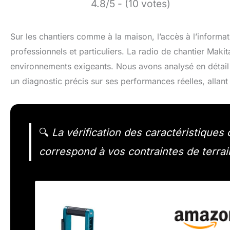
4.8/5 - (10 votes)
Sur les chantiers comme à la maison, l’accès à l’informa
professionnels et particuliers. La radio de chantier Ma
environnements exigeants. Nous avons analysé en détail se
un diagnostic précis sur ses performances réelles, allant
🔍
La vérification des caractéristique
correspond à vos contraintes de terrai