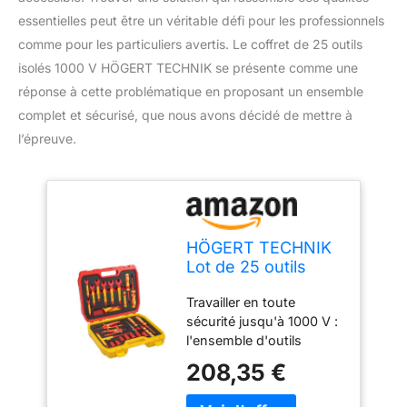
essentielles peut être un véritable défi pour les professionnels
comme pour les particuliers avertis. Le coffret de 25 outils
isolés 1000 V HÖGERT TECHNIK se présente comme une
réponse à cette problématique en proposant un ensemble
complet et sécurisé, que nous avons décidé de mettre à
l’épreuve.
HÖGERT TECHNIK
Lot de 25 outils
d'électricien isolés
Travailler en toute
1000 V tournevis
sécurité jusqu'à 1000 V :
manuel, tournevis
l'ensemble d'outils
plat et cruciforme,
complet est certifié VDE
pinces, test de
208,35 €
et approuvé pour les
tension, coffret en
travaux sous tension
plastique