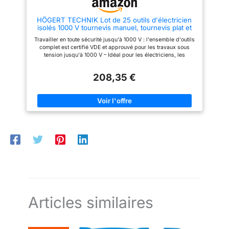
HÖGERT TECHNIK Lot de 25 outils d'électricien
isolés 1000 V tournevis manuel, tournevis plat et
cruciforme, pinces, test de tension, coffret en
Travailler en toute sécurité jusqu'à 1000 V : l'ensemble d'outils
plastique
complet est certifié VDE et approuvé pour les travaux sous
tension jusqu'à 1000 V – Idéal pour les électriciens, les
monteurs et les techniciens de service CONTENU DE 25
PIÈCES : comprend un tournevis isolé, une clé à fourche, une
208,35 €
douille, un couteau, un testeur de tension, un cliquet, une pince
combinée et une pince coupante latérale - parfait pour les
installations électriques MATÉRIAUX ROBUSTES : tournevis en
acier S2 avec pointe magnétique, pinces et clés en acier au
chrome-vanadium - durables, précis et adaptés à un usage
quotidien Emballage pratique : livré dans une boîte de
rangement en plastique robuste – protège les outils et facilite le
transport vers le lieu d'utilisation POUR LES PROFESSIONNELS
& LES ARTISANTS : Idéal pour la réparation, l'entretien et
l'installation - Indispensable pour les électriciens, les
mécaniciens et toute personne qui doit travailler en toute
sécurité sous tension
Articles similaires