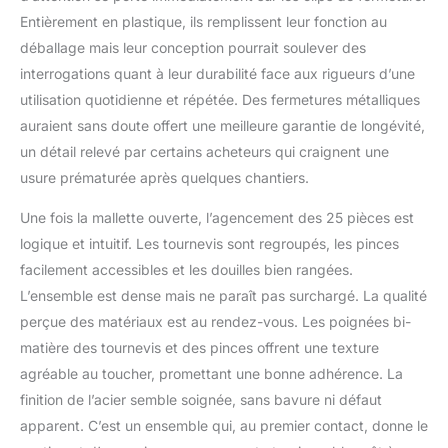
quotidien Emballage
Entièrement en plastique, ils remplissent leur fonction au
pratique : livré dans une
boîte de rangement en
déballage mais leur conception pourrait soulever des
plastique robuste –
interrogations quant à leur durabilité face aux rigueurs d’une
protège les outils et
utilisation quotidienne et répétée. Des fermetures métalliques
facilite le transport vers le
auraient sans doute offert une meilleure garantie de longévité,
lieu d'utilisation POUR
LES PROFESSIONNELS &
un détail relevé par certains acheteurs qui craignent une
LES ARTISANTS : Idéal
usure prématurée après quelques chantiers.
pour la réparation,
l'entretien et l'installation
Une fois la mallette ouverte, l’agencement des 25 pièces est
- Indispensable pour les
logique et intuitif. Les tournevis sont regroupés, les pinces
électriciens, les
facilement accessibles et les douilles bien rangées.
mécaniciens et toute
L’ensemble est dense mais ne paraît pas surchargé. La qualité
personne qui doit
travailler en toute
perçue des matériaux est au rendez-vous. Les poignées bi-
sécurité sous tension
matière des tournevis et des pinces offrent une texture
agréable au toucher, promettant une bonne adhérence. La
finition de l’acier semble soignée, sans bavure ni défaut
apparent. C’est un ensemble qui, au premier contact, donne le