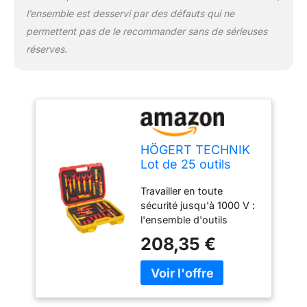
l’ensemble est desservi par des défauts qui ne
permettent pas de le recommander sans de sérieuses
réserves.
HÖGERT TECHNIK
Lot de 25 outils
d'électricien isolés
Travailler en toute
1000 V tournevis
sécurité jusqu'à 1000 V :
manuel, tournevis
l'ensemble d'outils
plat et cruciforme,
complet est certifié VDE
pinces, test de
208,35 €
et approuvé pour les
tension, coffret en
travaux sous tension
plastique
jusqu'à 1000 V – Idéal
pour les électriciens, les
monteurs et les