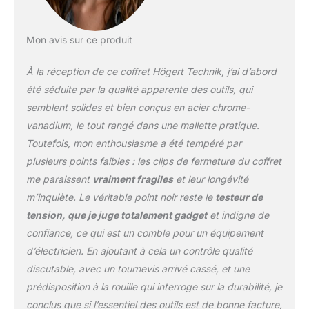
avec pointe magnétique,
pinces et clés en acier au
chrome-vanadium -
Mon avis sur ce produit
durables, précis et
adaptés à un usage
À la réception de ce coffret Högert Technik, j’ai d’abord
quotidien Emballage
pratique : livré dans une
été séduite par la qualité apparente des outils, qui
boîte de rangement en
semblent solides et bien conçus en acier chrome-
plastique robuste –
vanadium, le tout rangé dans une mallette pratique.
protège les outils et
Toutefois, mon enthousiasme a été tempéré par
facilite le transport vers le
lieu d'utilisation POUR
plusieurs points faibles : les clips de fermeture du coffret
LES PROFESSIONNELS &
me paraissent
vraiment fragiles
et leur longévité
LES ARTISANTS : Idéal
m’inquiète. Le véritable point noir reste le
testeur de
pour la réparation,
tension, que je juge totalement gadget
et indigne de
l'entretien et l'installation
- Indispensable pour les
confiance, ce qui est un comble pour un équipement
électriciens, les
d’électricien. En ajoutant à cela un contrôle qualité
mécaniciens et toute
discutable, avec un tournevis arrivé cassé, et une
personne qui doit
prédisposition à la rouille qui interroge sur la durabilité, je
travailler en toute
sécurité sous tension
conclus que si l’essentiel des outils est de bonne facture,