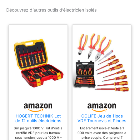
techniciens de service
Découvrez d’autres outils d’électricien isolés
CONTENU DE 25 PIÈCES
: comprend un tournevis
isolé, une clé à fourche,
une douille, un couteau,
un testeur de tension, un
cliquet, une pince
combinée et une pince
coupante latérale -
parfait pour les
installations électriques
MATÉRIAUX ROBUSTES :
tournevis en acier S2
avec pointe magnétique,
pinces et clés en acier au
chrome-vanadium -
durables, précis et
HÖGERT TECHNIK Lot
CCLIFE Jeu de 11pcs
adaptés à un usage
de 12 outils électriciens
VDE Tournevis et Pinces
quotidien Emballage
isolés 1000 V tournevis
outils électricien isolé
Sûr jusqu'à 1000 V : kit d'outils
Entièrement isolé et testé à 1
manuel, tournevis plat et
1000V avec testeur de
pratique : livré dans une
certifié VDE pour les travaux
000 volts avec des poignées à
cruciforme, pinces, test
tension, Coffret tournevis
boîte de rangement en
sous tension jusqu'à 1000 V –
prise souple. Comprend 7
de tension, coffret en
tête plats et PH