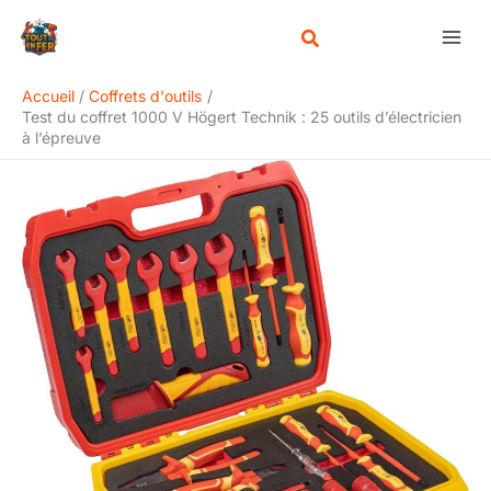
Aller
Rechercher
au
contenu
Accueil
Coffrets d'outils
Test du coffret 1000 V Högert Technik : 25 outils d’électricien
à l’épreuve