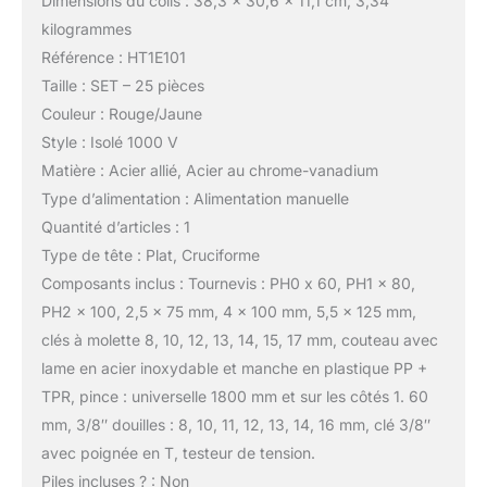
Dimensions du colis : 38,3 x 30,6 x 11,1 cm; 3,34
kilogrammes
Référence : HT1E101
Taille : SET – 25 pièces
Couleur : Rouge/Jaune
Style : Isolé 1000 V
Matière : Acier allié, Acier au chrome-vanadium
Type d’alimentation : Alimentation manuelle
Quantité d’articles : 1
Type de tête : Plat, Cruciforme
Composants inclus : Tournevis : PH0 x 60, PH1 x 80,
PH2 x 100, 2,5 x 75 mm, 4 x 100 mm, 5,5 x 125 mm,
clés à molette 8, 10, 12, 13, 14, 15, 17 mm, couteau avec
lame en acier inoxydable et manche en plastique PP +
TPR, pince : universelle 1800 mm et sur les côtés 1. 60
mm, 3/8″ douilles : 8, 10, 11, 12, 13, 14, 16 mm, clé 3/8″
avec poignée en T, testeur de tension.
Piles incluses ? : Non