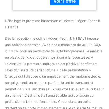
jusqu'à 1000 V – Idéal
pour les électriciens, les
monteurs et les
techniciens de service
Déballage et première impression du coffret Högert Technik
CONTENU DE 25 PIÈCES
HT1E101
: comprend un tournevis
isolé, une clé à fourche,
une douille, un couteau,
Dès la réception, le coffret Högert Technik HT1E101 impose
un testeur de tension, un
une présence certaine. Avec des dimensions de 38,3 x 30,6
cliquet, une pince
x 11,1 cm pour un poids total de 3,34 kilogrammes, la mallette
combinée et une pince
en plastique rigide rouge et noir inspire la robustesse. À
coupante latérale -
l’ouverture, la première impression est positive, confirmant
parfait pour les
installations électriques
l’avis d’utilisateurs parlant d’une « belle présentation ».
MATÉRIAUX ROBUSTES :
Chaque outil dispose d’un emplacement thermoformé dédié,
tournevis en acier S2
ce qui garantit un maintien parfait durant le transport et
avec pointe magnétique,
permet de visualiser d’un seul coup d’œil un éventuel oubli sur
pinces et clés en acier au
chrome-vanadium -
un chantier. C’est un détail appréciable qui contribue au
durables, précis et
professionnalisme de l’ensemble. Cependant, un point
adaptés à un usage
d’attention se porte immédiatement sur les clips de fermeture.