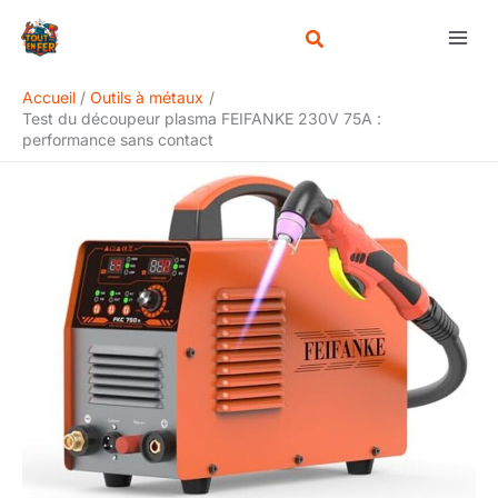
Aller
Rechercher
au
contenu
Accueil
Outils à métaux
Test du découpeur plasma FEIFANKE 230V 75A :
performance sans contact