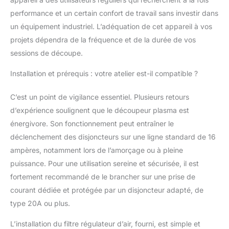
dysfonctionnement, un
performance et un certain confort de travail sans investir dans
code d'erreur explicite
un équipement industriel. L’adéquation de cet appareil à vos
est immédiatement
signalé. Modes de
projets dépendra de la fréquence et de la durée de vos
fonctionnement 2T/4T
sessions de découpe.
avec fonction post
fluide:Réglez facilement
Installation et prérequis : votre atelier est-il compatible ?
la durée de post-fluide
(de 5 à 20 secondes, 5
C’est un point de vigilance essentiel. Plusieurs retours
à 8 s étant
d’expérience soulignent que le découpeur plasma est
recommandé) pour
énergivore. Son fonctionnement peut entraîner le
refroidir la torche. Cette
fonction préserve les
déclenchement des disjoncteurs sur une ligne standard de 16
pièces d'usure et
ampères, notamment lors de l’amorçage ou à pleine
augmente notablement
puissance. Pour une utilisation sereine et sécurisée, il est
leur longévité. Le
fortement recommandé de le brancher sur une prise de
fonctionnement
automatique en mode
courant dédiée et protégée par un disjoncteur adapté, de
2T/4T réduit la fatigue
type 20A ou plus.
pendant les travaux
prolongés.Mode
L’installation du filtre régulateur d’air, fourni, est simple et