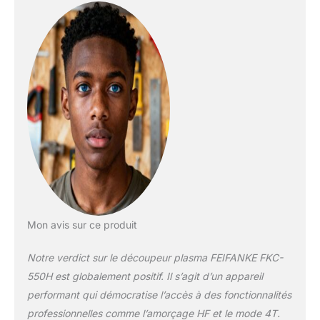
l'énergie, de réduire
l'usure des
électrodes et de
prolonger la durée de
vie du matériel.
Convient
parfaitement à tous
les métaux
conducteurs tels que
l'acier, l'inox,
l'aluminium, le cuivre,
le laiton ou le titane.
Capacité de coupe
performante:Doté
d'une commande
Mon avis sur ce produit
numérique innovante
(MCU), notre
Notre verdict sur le découpeur plasma FEIFANKE FKC-
coupeur plasma
550H est globalement positif. Il s’agit d’un appareil
s'adapte
performant qui démocratise l’accès à des fonctionnalités
automatiquement à la
tension d'entrée et
professionnelles comme l’amorçage HF et le mode 4T.