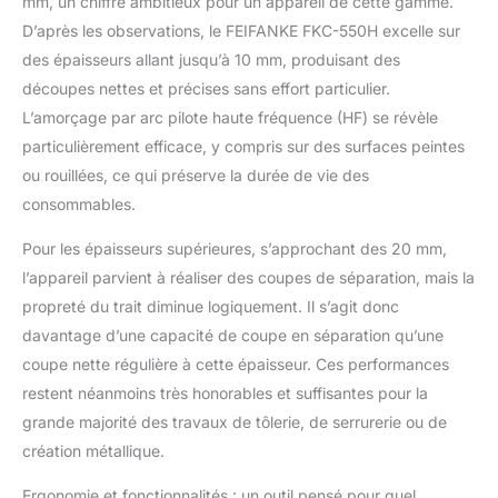
mm, un chiffre ambitieux pour un appareil de cette gamme.
durée de vie du
matériel. Convient
D’après les observations, le FEIFANKE FKC-550H excelle sur
parfaitement à tous les
des épaisseurs allant jusqu’à 10 mm, produisant des
métaux conducteurs
découpes nettes et précises sans effort particulier.
tels que l'acier, l'inox,
L’amorçage par arc pilote haute fréquence (HF) se révèle
l'aluminium, le cuivre, le
laiton ou le titane.
particulièrement efficace, y compris sur des surfaces peintes
Capacité de coupe
ou rouillées, ce qui préserve la durée de vie des
performante:Doté
consommables.
d'une commande
numérique innovante
Pour les épaisseurs supérieures, s’approchant des 20 mm,
(MCU), notre coupeur
l’appareil parvient à réaliser des coupes de séparation, mais la
plasma s'adapte
propreté du trait diminue logiquement. Il s’agit donc
automatiquement à la
tension d'entrée et
davantage d’une capacité de coupe en séparation qu’une
offre un taux de
coupe nette régulière à cette épaisseur. Ces performances
marche de 60 %. La
restent néanmoins très honorables et suffisantes pour la
torche de 75 A permet
grande majorité des travaux de tôlerie, de serrurerie ou de
de couper avec
précision des
création métallique.
matériaux jusqu'à 25
Ergonomie et fonctionnalités : un outil pensé pour quel
mm d'épaisseur, même