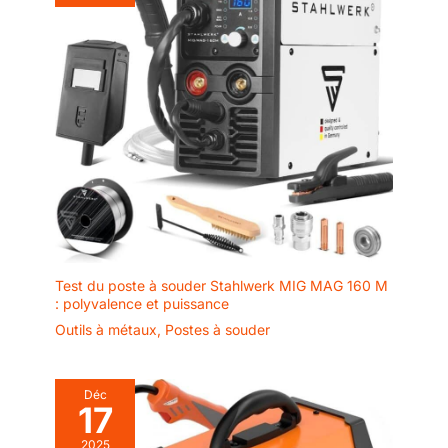
torche. Cette
fonction préserve les
pièces d'usure et
augmente
notablement leur
longévité. Le
fonctionnement
automatique en
mode 2T/4T réduit la
fatigue pendant les
travaux
prolongés.Mode
2T.Commande semi-
automatique pour les
Test du poste à souder Stahlwerk MIG MAG 160 M
coupes
: polyvalence et puissance
courtes.Mode
Outils à métaux
,
Postes à souder
4T.Commande
entièrement
automatique parfait
Déc
pour les coupes
17
longues et continues.
2025
Filtre à air avec