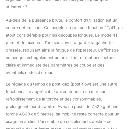
sur des surfaces en
utilisateur ?
mauvais état. Des
composants de haute
Au-delà de la puissance brute, le confort d’utilisation est un
qualité assurent une
critère déterminant. Ce modèle intègre une fonction 2T/4T, un
durée de vie et un
atout considérable pour les découpes longues. Le mode 4T
rendement supérieurs
de 30 % à ceux des
permet de maintenir l’arc sans avoir à garder la gâchette
appareils standard.
pressée, réduisant ainsi la fatigue de l’opérateur. L’affichage
Affichage numérique
numérique est également un point fort, offrant une lecture
clair:Tous les
claire et immédiate des paramètres de coupe et des
paramètres essentiels
(pression d'air, tension,
éventuels codes d’erreur.
intensité) sont
Le réglage du temps de post-gaz (post-flow) est une autre
regroupés et affichés
en temps réel sur
fonctionnalité appréciable qui contribue à un meilleur
l'écran. Cette visibilité
refroidissement de la torche et des consommables,
complète garantit un
prolongeant leur durabilité. Avec un poids de 7,52 kg et une
contrôle fiable du
torche AG60 de 5 mètres, sa mobilité reste correcte pour un
procédé et des
workflows optimisés.
usage en atelier. L’ensemble de ces éléments destine cet
En cas de
appareil à des utilisateurs réguliers qui recherchent à la fois