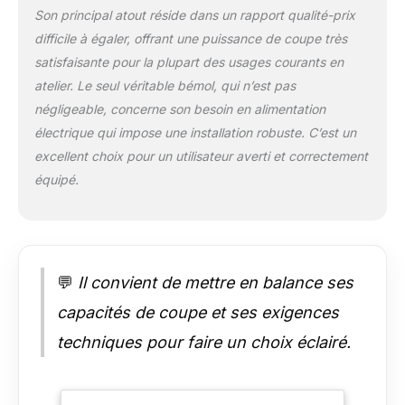
offre un taux de
Son principal atout réside dans un rapport qualité-prix
marche de 60 %. La
difficile à égaler, offrant une puissance de coupe très
torche de 75 A
satisfaisante pour la plupart des usages courants en
permet de couper
atelier. Le seul véritable bémol, qui n’est pas
avec précision des
matériaux jusqu'à 25
négligeable, concerne son besoin en alimentation
mm d'épaisseur,
électrique qui impose une installation robuste. C’est un
même sur des
excellent choix pour un utilisateur averti et correctement
surfaces en mauvais
équipé.
état. Des
composants de
haute qualité
assurent une durée
de vie et un
rendement
💬
Il convient de mettre en balance ses
supérieurs de 30 % à
capacités de coupe et ses exigences
ceux des appareils
standard. Affichage
techniques pour faire un choix éclairé.
numérique clair:Tous
les paramètres
essentiels (pression