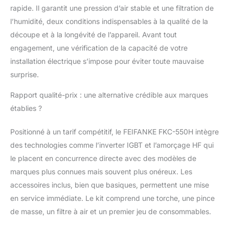
2T.Commande semi-
rapide. Il garantit une pression d’air stable et une filtration de
automatique pour les
l’humidité, deux conditions indispensables à la qualité de la
coupes courtes.Mode
découpe et à la longévité de l’appareil. Avant tout
4T.Commande
entièrement
engagement, une vérification de la capacité de votre
automatique parfait
installation électrique s’impose pour éviter toute mauvaise
pour les coupes
surprise.
longues et continues.
Filtre à air avec
Rapport qualité-prix : une alternative crédible aux marques
régulateur de
établies ?
pression:Le capteur de
pression d'air intégré
permet un réglage
Positionné à un tarif compétitif, le FEIFANKE FKC-550H intègre
précis de la pression de
des technologies comme l’inverter IGBT et l’amorçage HF qui
travail via le régulateur
le placent en concurrence directe avec des modèles de
(40-70 PSI
marques plus connues mais souvent plus onéreux. Les
recommandés). Le filtre
accessoires inclus, bien que basiques, permettent une mise
à air se connecte à
l'arrière de l'appareil via
en service immédiate. Le kit comprend une torche, une pince
un raccord rapide – un
de masse, un filtre à air et un premier jeu de consommables.
gain de temps à
l'installation pour une