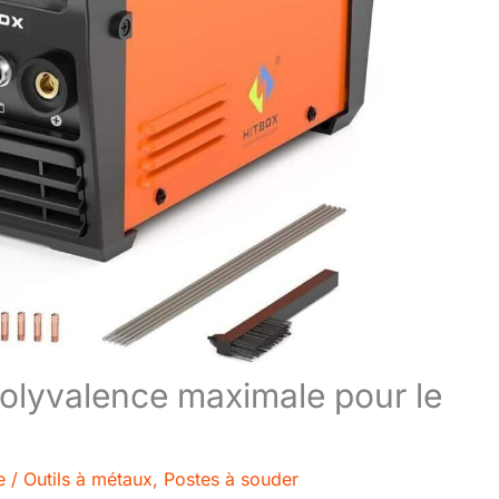
lyvalence maximale pour le
e
/
Outils à métaux
,
Postes à souder