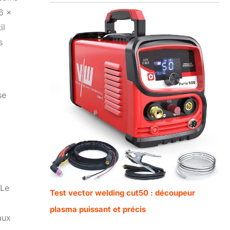
6 x
il
s
se
 Le
Test vector welding cut50 : découpeur
plasma puissant et précis
aux