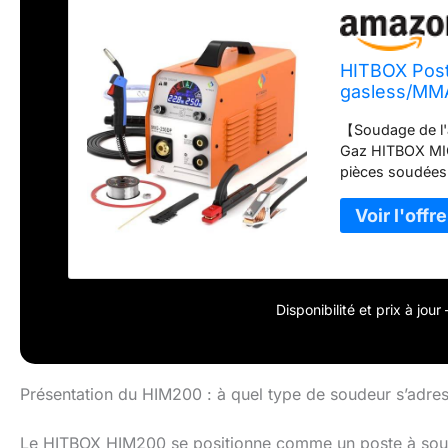
HITBOX Post
gasless/MMA
MAG(MIG25
【Soudage de l'
Gaz HITBOX MIG
pièces soudées 
technologie à i
l'aluminium per
en fer et en ac
optimale. 【5 e
MIG250DP DC 23
MIG CO2, le MIG
Disponibilité et prix à jou
contrôle numéri
d'alimentation d
du gaz. Facile 
professionnels
Présentation du HIM200 : à quel type de soudeur s’adress
l'écran LED cou
arrière du chau
Le HITBOX HIM200 se positionne comme un poste à soud
l'esthétique de 