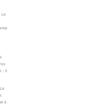
. Le
rnie
l
ros
 : il
 La
e.
el à