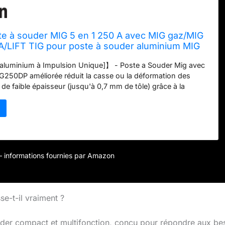
e à souder MIG 5 en 1 250 A avec MIG gaz/MIG
/LIFT TIG pour poste à souder aluminium MIG
0DP)
aluminium à Impulsion Unique]】 - Poste a Souder Mig avec
250DP améliorée réduit la casse ou la déformation des
de faible épaisseur (jusqu'à 0,7 mm de tôle) grâce à la
mpulsion unique intégrée. La nouvelle fonction de soudage de
met non seulement de réparer les pièces en acier inoxydable,
ier au carbone, mais aussi de souder l'aluminium de manière
n 1 Synergique Poste a Souder Mig】 - La soudeuse MIG
0V de HITBOX est compatible avec le MIG CORED FLUX, le
 MIX, le LIFT TIG et le MMA. Le MIG synergique est un
r – informations fournies par Amazon
que qui adapte automatiquement le courant et la vitesse
u fil recommandés lors de la sélection du diamètre du fil et
à utiliser pour les débutants comme pour les soudeurs
. 【Cool Colour LED Display】- La conception unique de
e-t-il vraiment ?
leur permet un affichage précis des données.La connexion
ffage au gaz AC36V offre une meilleure protection de
er compact et multifonction, conçu pour répondre aux be
la surface soudée. Il est parfait pour les réparations