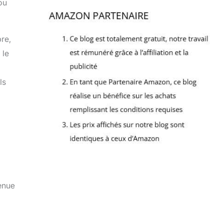
ou
bre,
 le
ls
tenue