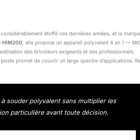
considérablement étoffé ces dernières années, et la marqu
e
HIM200
, elle propose un appareil polyvalent 4 en 1 — MI
stination des bricoleurs exigeants et des professionnels
oste promet de couvrir un large spectre d’applications. R
 souder polyvalent sans multiplier les
on particulière avant toute décision.