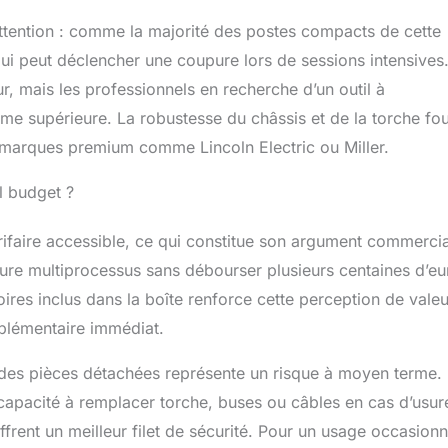
attention : comme la majorité des postes compacts de cette
ui peut déclencher une coupure lors de sessions intensives
, mais les professionnels en recherche d’un outil à
e supérieure. La robustesse du châssis et de la torche fou
s marques premium comme Lincoln Electric ou Miller.
l budget ?
ifaire accessible, ce qui constitue son argument commercia
dure multiprocessus sans débourser plusieurs centaines d’eu
ires inclus dans la boîte renforce cette perception de valeur
mplémentaire immédiat.
é des pièces détachées représente un risque à moyen terme.
 capacité à remplacer torche, buses ou câbles en cas d’usur
rent un meilleur filet de sécurité. Pour un usage occasionn