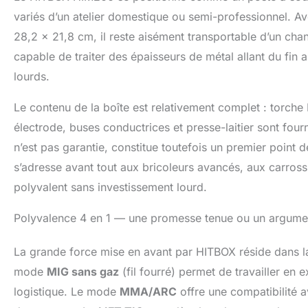
extérieures, les
variés d’un atelier domestique ou semi-professionnel. 
domicile. 【Qual
28,2 x 21,8 cm, il reste aisément transportable d’un chan
MIG250DP est trè
capable de traiter des épaisseurs de métal allant du fin 
s'adapte automa
élevée avec un 
lourds.
essais de souda
la surchauffe et
Le contenu de la boîte est relativement complet : torche 
IP21. 【Service
électrode, buses conductrices et presse-laitier sont fourn
masse, 1X pince
gaz, 1X manuel 
n’est pas garantie, constitue toutefois un premier point 
lors de l'utilis
s’adresse avant tout aux bricoleurs avancés, aux carrossi
Notre service cl
résoudre vos pr
polyvalent sans investissement lourd.
Polyvalence 4 en 1 — une promesse tenue ou un argume
La grande force mise en avant par HITBOX réside dans la
mode
MIG sans gaz
(fil fourré) permet de travailler en 
logistique. Le mode
MMA/ARC
offre une compatibilité a