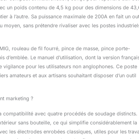
 fermes, les équipements de bord de route et le bricolage à
Avec un poids contenu de 4,5 kg pour des dimensions de 43,
ité et sécurité】- La poste à souder à fil fourré HITBOX
tier à l’autre. Sa puissance maximale de 200A en fait un out
s facile à utiliser, avec une vitesse d'avance du fil qui
au moyen, sans prétendre rivaliser avec les postes industriel
tiquement à la tension et au courant. Efficacité de soudage
courant de sortie pouvant atteindre 260 ampères lors des
ge. Ce poste de soudage est équipé d'une protection contre
 la surintensité. Classe d'isolation : F Degré de protection :
MIG, rouleau de fil fourré, pince de masse, pince porte-
 Après-vente】- 1XMIG250DP, 1X torcheMB15, 1X pince de
is d’emblée. Le manuel d’utilisation, dont la version françai
 à souder, 1X fil de soudure, 1X gaine graphite, 1X tube de
d'instruction. Si vous rencontrez un quelconque problème
de vigilance pour les utilisateurs non anglophones. Ce poste
ation de cette machine, veuillez nous contacter en premier lieu.
ers amateurs et aux artisans souhaitant disposer d’un outil
ientèle en ligne, disponible 24 heures sur 24, vous aidera à
oblèmes. Achetez en toute confiance.
nt marketing ?
 compatibilité avec quatre procédés de soudage distincts.
extérieur sans bouteille, ce qui simplifie considérablement la
vec les électrodes enrobées classiques, utiles pour les trav