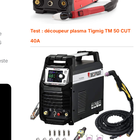
Test : découpeur plasma Tigmig TM 50 CUT
e
40A
G
este