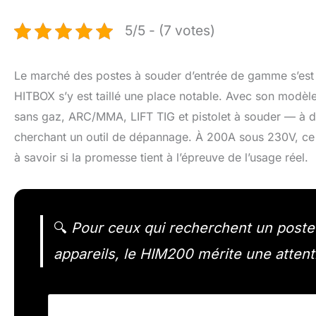
5/5 - (7 votes)
Le marché des postes à souder d’entrée de gamme s’est 
HITBOX s’y est taillé une place notable. Avec son modèl
sans gaz, ARC/MMA, LIFT TIG et pistolet à souder — à de
cherchant un outil de dépannage. À 200A sous 230V, ce p
à savoir si la promesse tient à l’épreuve de l’usage réel.
🔍
Pour ceux qui recherchent un poste à
appareils, le HIM200 mérite une attenti