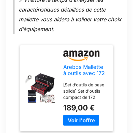
caractéristiques détaillées de cette
mallette vous aidera à valider votre choix
d’équipement.
Arebos Mallette
à outils avec 172
pièces d'outils
[Set d’outils de base
en chrome
solide] Set d'outils
vanadium | pour
compact de 172
la maison, le
pièces en acier au
garage et
189,00 €
chrome-vanadium, le
l'atelier | boîte à
tout dans une seule
outils équipée
mallette. Le bon
avec 3 tiroirs |
équipement pour
verrouillable |