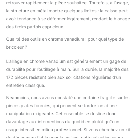
poignées métalliques
retrouver rapidement la pièce souhaitée. Toutefois, à l’usage,
sur les côtés pour un
la structure en métal montre quelques limites : la caisse peut
transport facile.
avoir tendance à se déformer légèrement, rendant le blocage
[Sécurisé] La fonction
de verrouillage
des tiroirs parfois capricieux.
empêche la boîte à
Qualité des outils en chrome vanadium : pour quel type de
outils de s'ouvrir
accidentellement et les
bricoleur ?
tiroirs fonctionnent sur
des roulements à billes,
L’alliage en chrome vanadium est généralement un gage de
ce qui permet de les
durabilité pour l’outillage à main. Sur la durée, la majorité des
ouvrir et de les fermer
172 pièces résistent bien aux sollicitations régulières d’un
très facilement. La
boîte à outils peut être
entretien classique.
verrouillée pour
Néanmoins, nous avons constaté une certaine fragilité sur les
empêcher tout accès
direct non autorisé.
pinces plates fournies, qui peuvent se tordre lors d’une
[Set complet] Tout ce
manipulation exigeante. Cet ensemble se destine donc
qui concerne les vis et
davantage aux interventions du quotidien plutôt qu’à un
les écrous – les
usage intensif en milieu professionnel. Si vous cherchez un kit
mèches, tournevis et
clés, pinces à sertir,
de dépannage fiable pour la maison, cette sélection saura