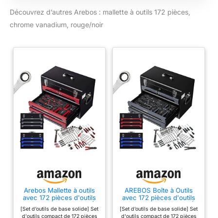
compartiment avec
Découvrez d’autres Arebos : mallette à outils 172 pièces,
couvercle
verrouillable en acier
chrome vanadium, rouge/noir
thermolaqué avec
bords bout à bout
arrondis. Équipée
d'une poignée de
transport confortable
sur le dessus et de 2
poignées métalliques
sur les côtés pour un
transport facile.
[Sécurisé] La
fonction de
verrouillage empêche
la boîte à outils de
s'ouvrir
accidentellement et
les tiroirs
Arebos Mallette à outils
AREBOS Boîte à Outils
fonctionnent sur des
avec 172 pièces d'outils
avec 172 pièces d'outils
en chrome vanadium |
en Chrome Vanadium |
roulements à billes,
[Set d’outils de base solide] Set
[Set d’outils de base solide] Set
pour la maison, le garage
pour la Maison, Le
ce qui permet de les
d'outils compact de 172 pièces
d'outils compact de 172 pièces