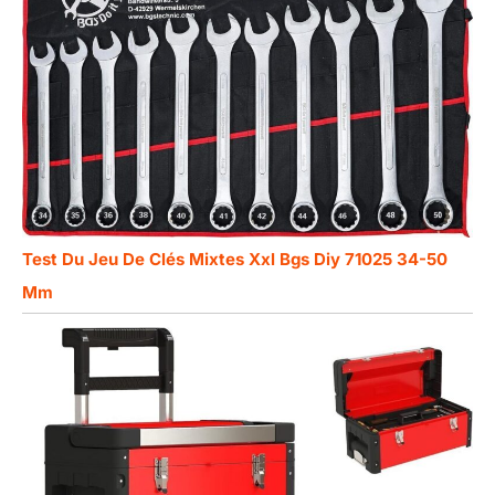
Test Du Jeu De Clés Mixtes Xxl Bgs Diy 71025 34-50
Mm