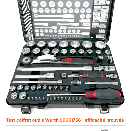
Test coffret outils Wurth 09651756 : efficacité prouvée