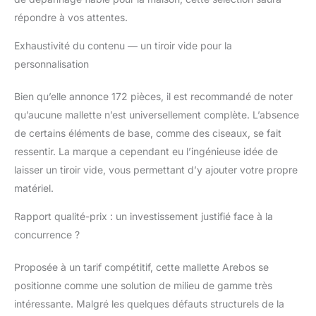
clés à griffes et clés à
répondre à vos attentes.
molette, aux clés à
douille. Comprend
Exhaustivité du contenu — un tiroir vide pour la
d'autres outils
personnalisation
pratiques, tels qu'un
marteau, un ruban à
Bien qu’elle annonce 172 pièces, il est recommandé de noter
mesurer, des pinces et
qu’aucune mallette n’est universellement complète. L’absence
des cliquets. [Détails
du produit] Vous
de certains éléments de base, comme des ciseaux, se fait
permet de ranger vos
ressentir. La marque a cependant eu l’ingénieuse idée de
outils de manière peu
laisser un tiroir vide, vous permettant d’y ajouter votre propre
encombrante et bien
matériel.
organisée. Dimensions
du boîtier : 50 × 27 ×
Rapport qualité-prix : un investissement justifié face à la
35,3 cm. Poids : 19 kg.
concurrence ?
Proposée à un tarif compétitif, cette mallette Arebos se
positionne comme une solution de milieu de gamme très
intéressante. Malgré les quelques défauts structurels de la