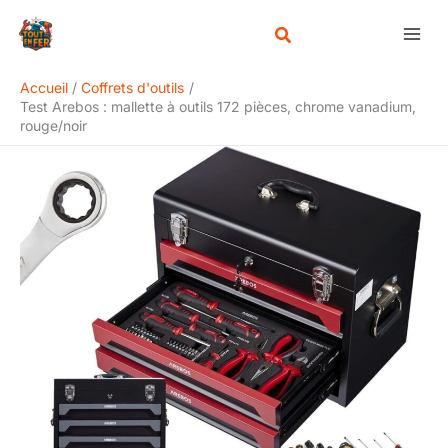
Aller
Rechercher
au
contenu
Accueil
Coffrets d'outils
Test Arebos : mallette à outils 172 pièces, chrome vanadium,
rouge/noir