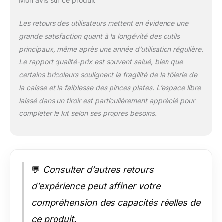
Mon avis sur ce produit
accidentellement et
les tiroirs
Les retours des utilisateurs mettent en évidence une
fonctionnent sur des
grande satisfaction quant à la longévité des outils
roulements à billes,
principaux, même après une année d’utilisation régulière.
ce qui permet de les
ouvrir et de les fermer
Le rapport qualité-prix est souvent salué, bien que
très facilement. La
certains bricoleurs soulignent la fragilité de la tôlerie de
boîte à outils peut
la caisse et la faiblesse des pinces plates. L’espace libre
être verrouillée pour
laissé dans un tiroir est particulièrement apprécié pour
empêcher tout accès
compléter le kit selon ses propres besoins.
direct non autorisé.
[Set complet] Tout ce
qui concerne les vis
et les écrous – les
mèches, tournevis et
clés, pinces à sertir,
💬
Consulter d’autres retours
clés à griffes et clés à
d’expérience peut affiner votre
molette, aux clés à
douille. Comprend
compréhension des capacités réelles de
d'autres outils
ce produit.
pratiques, tels qu'un