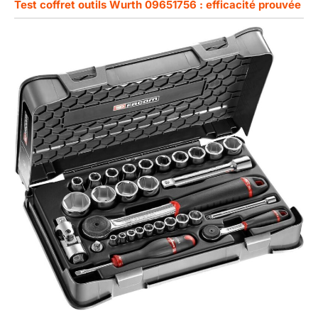
Test coffret outils Wurth 09651756 : efficacité prouvée