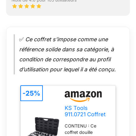
✅
Ce coffret s’impose comme une
référence solide dans sa catégorie, à
condition de correspondre au profil
d’utilisation pour lequel il a été conçu.
-25%
KS Tools
911.0721 Coffret
cliquets, douilles
CONTENU : Ce
3/4'' - Malette
coffret douille
outils 21 pcs