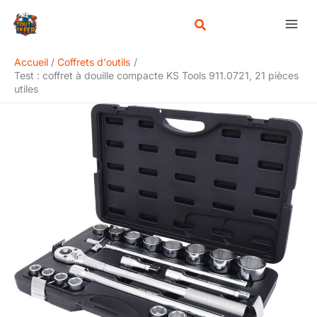
Aller
Rechercher
au
contenu
Accueil
Coffrets d'outils
Test : coffret à douille compacte KS Tools 911.0721, 21 pièces
utiles