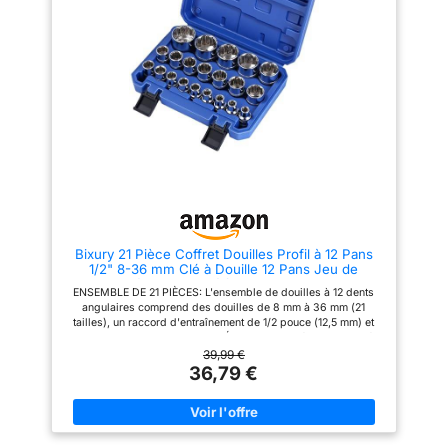
notre service client
de qualité supérieure forgé
fera de son mieux
pour résister à des niveaux
pour vous offrir la
extrêmes de changement de
couple contre les fixations.
meilleure expérience
Marquages hautement visibles
d'achat possible
gravés au laser sur finition
phosphate noire résistante à la
corrosion pour identifier
facilement les dimensions, les
spécifications et les mesures.
Étui de rangement robuste et
robuste avec poignée et
fermeture par deux leviers.
Bixury 21 Pièce Coffret Douilles Profil à 12 Pans
1/2" 8-36 mm Clé à Douille 12 Pans Jeu de
Douiles 1/2 Jeu de Clé à Douille Multiple CR-V
ENSEMBLE DE 21 PIÈCES: L'ensemble de douilles à 12 dents
Coffret de Douille Multidents avec Étui
angulaires comprend des douilles de 8 mm à 36 mm (21
tailles), un raccord d'entraînement de 1/2 pouce (12,5 mm) et
une mallette de transport MATÉRIAU: Fabriqué en acier allié
Cr-V, haute dureté, résistant à l'usure, à la rouille et à la
39,99 €
corrosion pour assurer un ajustement serré sur les
36,79 €
écrous/boulons pour une utilisation à long terme FACILE À
UTILISER: Chaque douille est étiquetée avec la taille pour une
identification rapide, un outil de réparation indispensable pour
les motos, les vélos, les appareils électriques, les machines,
etc RANGEMENT FACILE: Les Clé à douille femelle multidents