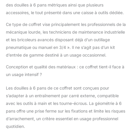
avec notre système
des douilles à 6 pans métriques ainsi que plusieurs
Flank Traction et de la
accessoires, le tout présenté dans une caisse à outils dédiée.
fonction de desserrage
rapide QUALITE
Ce type de coffret vise principalement les professionnels de la
SUPERIEURE : La
gamme CHROMEplus
mécanique lourde, les techniciens de maintenance industrielle
fabriqué en Chrome
et les bricoleurs avancés disposant déjà d’un outillage
Vanadium avec finition
pneumatique ou manuel en 3/4 ». Il ne s’agit pas d’un kit
chromée satinée
d’entrée de gamme destiné à un usage occasionnel.
résistante ; cette
Mallette outils est
Conception et qualité des matériaux : ce coffret tient-il face à
robuste, durable et
un usage intensif ?
performante GARANTIE
KS TOOLS : Nous nous
engageons à vous
Les douilles à 6 pans de ce coffret sont conçues pour
satisfaire à 100 % et
s’adapter à un entraînement par carré externe, compatible
notre service client fera
avec les outils à main et les tourne-écrous. La géométrie à 6
de son mieux pour
pans offre une prise ferme sur les fixations et limite les risques
vous offrir la meilleure
expérience d'achat
d’arrachement, un critère essentiel en usage professionnel
possible
quotidien.