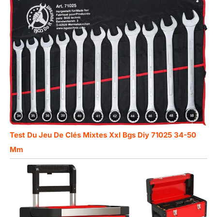
Test Du Jeu De Clés Mixtes Xxl Bgs Diy 71025 34-50
Mm