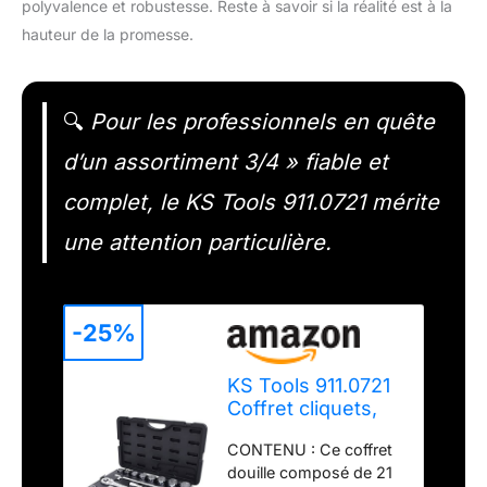
polyvalence et robustesse. Reste à savoir si la réalité est à la
hauteur de la promesse.
🔍
Pour les professionnels en quête
d’un assortiment 3/4 » fiable et
complet, le KS Tools 911.0721 mérite
une attention particulière.
-25%
KS Tools 911.0721
Coffret cliquets,
douilles 3/4'' -
CONTENU : Ce coffret
Malette outils 21
douille composé de 21
pcs