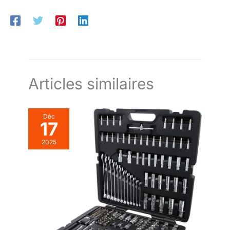
Cr-V t livrées avec une boîte de rangement en plastique
robuste, chaque douille a une position de rangement séparée,
ce qui permet de ranger les douilles proprement et de les
transporter facilement LARGE UTILISATION: Lot de 21 clés à
douille multidents convient à la réparation automobile, à
l'ingénierie mécanique, à la construction et à d'autres
domaines, et peut répondre à vos besoins quotidiens
Articles similaires
Déc
17
2025