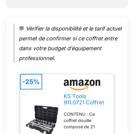
satisfaire à 100 % et
notre service client
fera de son mieux
pour vous offrir la
💬
Vérifier la disponibilité et le tarif actuel
meilleure expérience
d'achat possible
permet de confirmer si ce coffret entre
dans votre budget d’équipement
professionnel.
-25%
KS Tools
911.0721 Coffret
cliquets, douilles
CONTENU : Ce
3/4'' - Malette
coffret douille
outils 21 pcs
composé de 21
pièces avec son